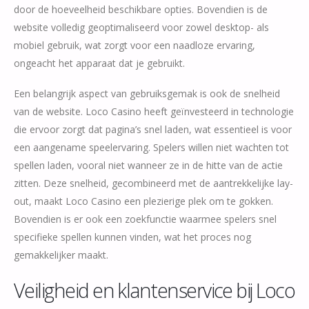
door de hoeveelheid beschikbare opties. Bovendien is de
website volledig geoptimaliseerd voor zowel desktop- als
mobiel gebruik, wat zorgt voor een naadloze ervaring,
ongeacht het apparaat dat je gebruikt.
Een belangrijk aspect van gebruiksgemak is ook de snelheid
van de website. Loco Casino heeft geïnvesteerd in technologie
die ervoor zorgt dat pagina’s snel laden, wat essentieel is voor
een aangename speelervaring. Spelers willen niet wachten tot
spellen laden, vooral niet wanneer ze in de hitte van de actie
zitten. Deze snelheid, gecombineerd met de aantrekkelijke lay-
out, maakt Loco Casino een plezierige plek om te gokken.
Bovendien is er ook een zoekfunctie waarmee spelers snel
specifieke spellen kunnen vinden, wat het proces nog
gemakkelijker maakt.
Veiligheid en klantenservice bij Loco