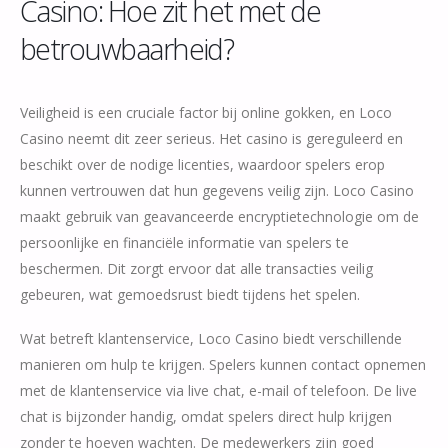
Casino: Hoe zit het met de
betrouwbaarheid?
Veiligheid is een cruciale factor bij online gokken, en Loco
Casino neemt dit zeer serieus. Het casino is gereguleerd en
beschikt over de nodige licenties, waardoor spelers erop
kunnen vertrouwen dat hun gegevens veilig zijn. Loco Casino
maakt gebruik van geavanceerde encryptietechnologie om de
persoonlijke en financiële informatie van spelers te
beschermen. Dit zorgt ervoor dat alle transacties veilig
gebeuren, wat gemoedsrust biedt tijdens het spelen.
Wat betreft klantenservice, Loco Casino biedt verschillende
manieren om hulp te krijgen. Spelers kunnen contact opnemen
met de klantenservice via live chat, e-mail of telefoon. De live
chat is bijzonder handig, omdat spelers direct hulp krijgen
zonder te hoeven wachten. De medewerkers zijn goed