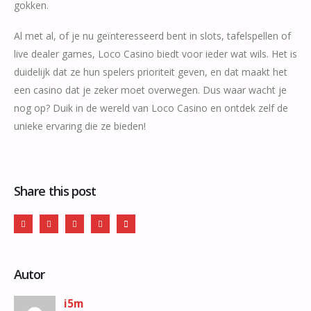
gokken.
Al met al, of je nu geïnteresseerd bent in slots, tafelspellen of
live dealer games, Loco Casino biedt voor ieder wat wils. Het is
duidelijk dat ze hun spelers prioriteit geven, en dat maakt het
een casino dat je zeker moet overwegen. Dus waar wacht je
nog op? Duik in de wereld van Loco Casino en ontdek zelf de
unieke ervaring die ze bieden!
Share this post
Autor
i5m