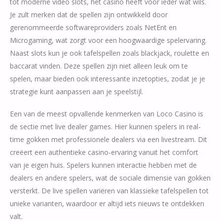
tot moderne video slots, het casino heeft voor ieder wat wils.
Je zult merken dat de spellen zijn ontwikkeld door
gerenommeerde softwareproviders zoals NetEnt en
Microgaming, wat zorgt voor een hoogwaardige spelervaring.
Naast slots kun je ook tafelspellen zoals blackjack, roulette en
baccarat vinden. Deze spellen zijn niet alleen leuk om te
spelen, maar bieden ook interessante inzetopties, zodat je je
strategie kunt aanpassen aan je speelstijl.
Een van de meest opvallende kenmerken van Loco Casino is
de sectie met live dealer games. Hier kunnen spelers in real-
time gokken met professionele dealers via een livestream. Dit
creëert een authentieke casino-ervaring vanuit het comfort
van je eigen huis. Spelers kunnen interactie hebben met de
dealers en andere spelers, wat de sociale dimensie van gokken
versterkt. De live spellen variëren van klassieke tafelspellen tot
unieke varianten, waardoor er altijd iets nieuws te ontdekken
valt.