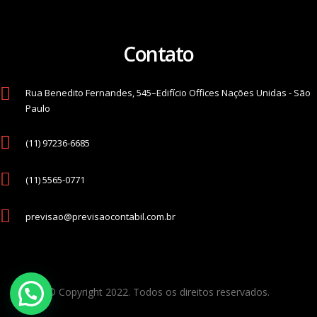
Contato
Rua Benedito Fernandes, 545–Edifício Offices Nações Unidas - São
Paulo
(11) 97236-6685
(11) 5565-0771
previsao@previsaocontabil.com.br
© Copyright 2022. Todos os direitos reservados.