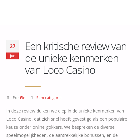
Een kritische review van
27
de unieke kenmerken
jun
van Loco Casino
Por
i5m
Sem categoria
In deze review duiken we diep in de unieke kenmerken van
Loco Casino, dat zich snel heeft gevestigd als een populaire
keuze onder online gokkers. We bespreken de diverse
speelmogelijkheden, de aantrekkelijke bonussen, en de