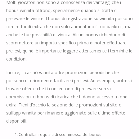
Molti giocatori non sono a conoscenza dei vantaggi che i
bonus winnita offrono, specialmente quando si tratta di
prelevare le vincite. I bonus di registrazione su winnita possono
fornire fondi extra che non solo aumentano il tuo bankroll, ma
anche le tue possibilità di vincita. Alcuni bonus richiedono di
scommettere un importo specifico prima di poter effettuare
prelievi, quindi è importante leggere attentamente i termini e le
condizioni.
Inoltre, il casinò winnita offre promozioni periodiche che
possono ulteriormente facilitare i prelievi. Ad esempio, potresti
trovare offerte che ti consentono di prelevare senza
commissioni o bonus di ricarica che ti danno accesso a fondi
extra. Tieni d’occhio la sezione delle promozioni sul sito o
sull’app winnita per rimanere aggiornato sulle ultime offerte
disponibili.
Controlla i requisiti di scommessa dei bonus.