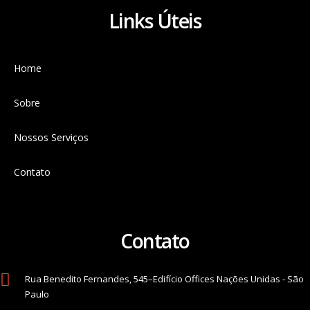
Links Úteis
Home
Sobre
Nossos Serviços
Contato
Contato
Rua Benedito Fernandes, 545–Edifício Offices Nações Unidas - São
Paulo