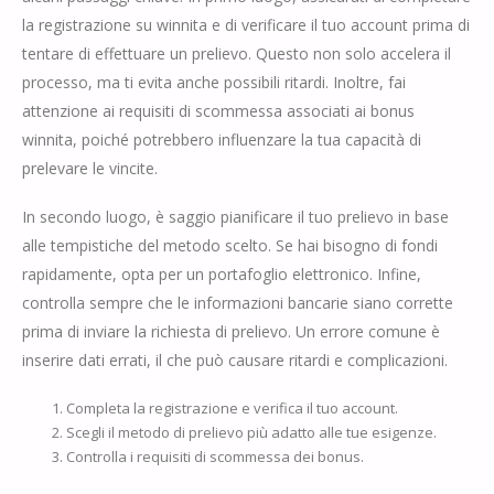
la registrazione su winnita e di verificare il tuo account prima di
tentare di effettuare un prelievo. Questo non solo accelera il
processo, ma ti evita anche possibili ritardi. Inoltre, fai
attenzione ai requisiti di scommessa associati ai bonus
winnita, poiché potrebbero influenzare la tua capacità di
prelevare le vincite.
In secondo luogo, è saggio pianificare il tuo prelievo in base
alle tempistiche del metodo scelto. Se hai bisogno di fondi
rapidamente, opta per un portafoglio elettronico. Infine,
controlla sempre che le informazioni bancarie siano corrette
prima di inviare la richiesta di prelievo. Un errore comune è
inserire dati errati, il che può causare ritardi e complicazioni.
Completa la registrazione e verifica il tuo account.
Scegli il metodo di prelievo più adatto alle tue esigenze.
Controlla i requisiti di scommessa dei bonus.