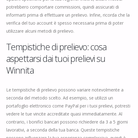
potrebbero comportare commissioni, quindi assicurati di
informarti prima di effettuare un prelievo. Infine, ricorda che la
verifica del tuo account è spesso necessaria prima di poter
utilizzare alcuni metodi di prelievo.
Tempistiche di prelievo: cosa
aspettarsi dai tuoi prelievi su
Winnita
Le tempistiche di prelievo possono variare notevolmente a
seconda del metodo scelto. Ad esempio, se utilizzi un
portafoglio elettronico come PayPal per i tuoi prelievi, potresti
vedere le tue vincite accreditate quasi immediatamente. Al
contrario, i bonifici bancari possono richiedere da 3 a 5 giorni
lavorativi, a seconda della tua banca. Queste tempistiche
possono influenzare la tua esperienza complessiva, quindi è