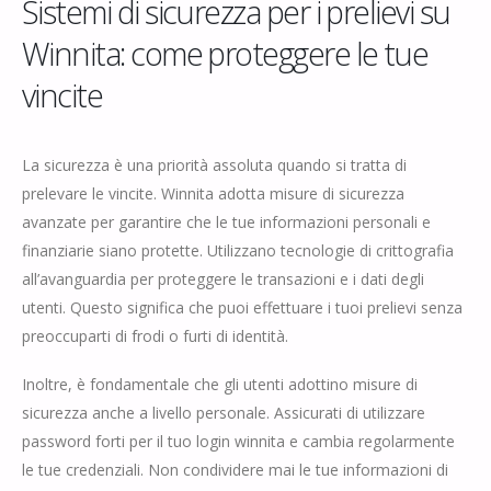
Sistemi di sicurezza per i prelievi su
Winnita: come proteggere le tue
vincite
La sicurezza è una priorità assoluta quando si tratta di
prelevare le vincite. Winnita adotta misure di sicurezza
avanzate per garantire che le tue informazioni personali e
finanziarie siano protette. Utilizzano tecnologie di crittografia
all’avanguardia per proteggere le transazioni e i dati degli
utenti. Questo significa che puoi effettuare i tuoi prelievi senza
preoccuparti di frodi o furti di identità.
Inoltre, è fondamentale che gli utenti adottino misure di
sicurezza anche a livello personale. Assicurati di utilizzare
password forti per il tuo login winnita e cambia regolarmente
le tue credenziali. Non condividere mai le tue informazioni di