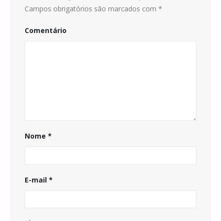
Campos obrigatórios são marcados com
*
Comentário
Nome
*
E-mail
*