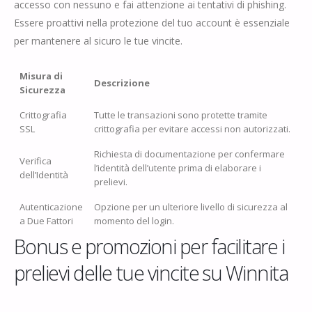
accesso con nessuno e fai attenzione ai tentativi di phishing.
Essere proattivi nella protezione del tuo account è essenziale
per mantenere al sicuro le tue vincite.
Misura di
Descrizione
Sicurezza
Crittografia
Tutte le transazioni sono protette tramite
SSL
crittografia per evitare accessi non autorizzati.
Richiesta di documentazione per confermare
Verifica
l’identità dell’utente prima di elaborare i
dell’Identità
prelievi.
Autenticazione
Opzione per un ulteriore livello di sicurezza al
a Due Fattori
momento del login.
Bonus e promozioni per facilitare i
prelievi delle tue vincite su Winnita