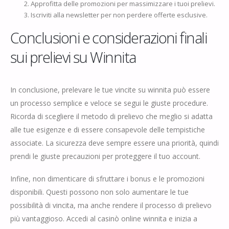
Approfitta delle promozioni per massimizzare i tuoi prelievi.
Iscriviti alla newsletter per non perdere offerte esclusive.
Conclusioni e considerazioni finali
sui prelievi su Winnita
In conclusione, prelevare le tue vincite su winnita può essere
un processo semplice e veloce se segui le giuste procedure.
Ricorda di scegliere il metodo di prelievo che meglio si adatta
alle tue esigenze e di essere consapevole delle tempistiche
associate. La sicurezza deve sempre essere una priorità, quindi
prendi le giuste precauzioni per proteggere il tuo account.
Infine, non dimenticare di sfruttare i bonus e le promozioni
disponibili. Questi possono non solo aumentare le tue
possibilità di vincita, ma anche rendere il processo di prelievo
più vantaggioso. Accedi al casinò online winnita e inizia a