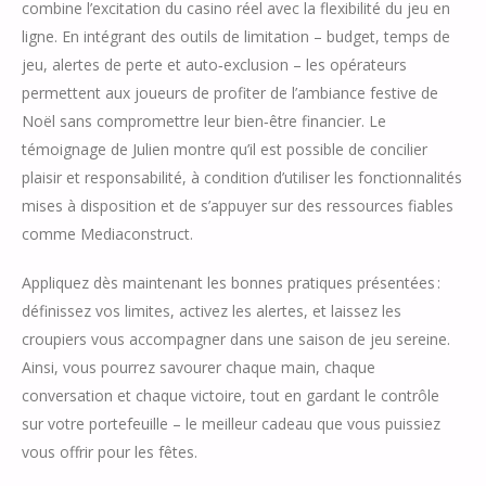
combine l’excitation du casino réel avec la flexibilité du jeu en
ligne. En intégrant des outils de limitation – budget, temps de
jeu, alertes de perte et auto‑exclusion – les opérateurs
permettent aux joueurs de profiter de l’ambiance festive de
Noël sans compromettre leur bien‑être financier. Le
témoignage de Julien montre qu’il est possible de concilier
plaisir et responsabilité, à condition d’utiliser les fonctionnalités
mises à disposition et de s’appuyer sur des ressources fiables
comme Mediaconstruct.
Appliquez dès maintenant les bonnes pratiques présentées :
définissez vos limites, activez les alertes, et laissez les
croupiers vous accompagner dans une saison de jeu sereine.
Ainsi, vous pourrez savourer chaque main, chaque
conversation et chaque victoire, tout en gardant le contrôle
sur votre portefeuille – le meilleur cadeau que vous puissiez
vous offrir pour les fêtes.