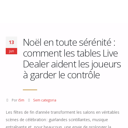
Noël en toute sérénité :
13
comment les tables Live
jun
Dealer aident les joueurs
à garder le contrôle
Por
i5m
Sem categoria
Les fêtes de fin d’année transforment les salons en véritables
scènes de célébration : guirlandes scintillantes, musique
entraînante et, pour beaucoup, une envie de prolonger la