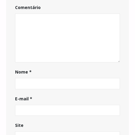
Comentário
Nome
*
E-mail
*
Site