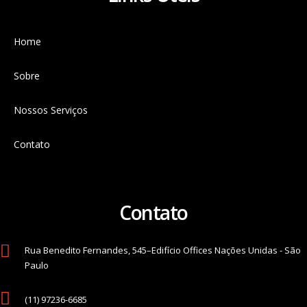
Home
Sobre
Nossos Serviços
Contato
Contato
Rua Benedito Fernandes, 545–Edifício Offices Nações Unidas - São
Paulo
(11) 97236-6685