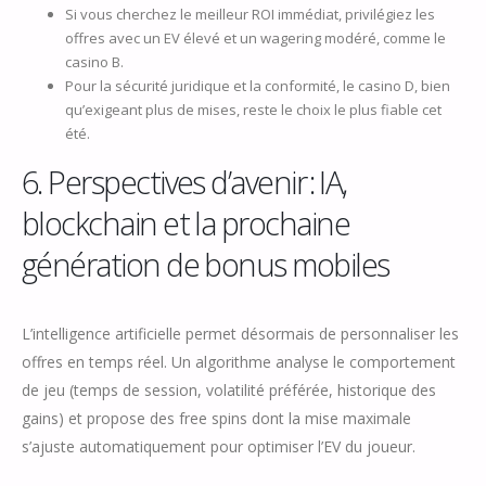
Si vous cherchez le meilleur ROI immédiat, privilégiez les
offres avec un EV élevé et un wagering modéré, comme le
casino B.
Pour la sécurité juridique et la conformité, le casino D, bien
qu’exigeant plus de mises, reste le choix le plus fiable cet
été.
6. Perspectives d’avenir : IA,
blockchain et la prochaine
génération de bonus mobiles
L’intelligence artificielle permet désormais de personnaliser les
offres en temps réel. Un algorithme analyse le comportement
de jeu (temps de session, volatilité préférée, historique des
gains) et propose des free spins dont la mise maximale
s’ajuste automatiquement pour optimiser l’EV du joueur.