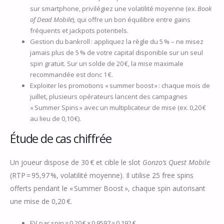
sur smartphone, privilégiez une volatilité moyenne (ex.
Book
of Dead Mobile
), qui offre un bon équilibre entre gains
fréquents et jackpots potentiels.
Gestion du bankroll : appliquez la règle du 5 % – ne misez
jamais plus de 5 % de votre capital disponible sur un seul
spin gratuit. Sur un solde de 20 €, la mise maximale
recommandée est donc 1 €.
Exploiter les promotions « summer boost » : chaque mois de
juillet, plusieurs opérateurs lancent des campagnes
« Summer Spins » avec un multiplicateur de mise (ex. 0,20 €
au lieu de 0,10 €).
Étude de cas chiffrée
Un joueur dispose de 30 € et cible le slot
Gonzo’s Quest Mobile
(RTP = 95,97 %, volatilité moyenne). Il utilise 25 free spins
offerts pendant le « Summer Boost », chaque spin autorisant
une mise de 0,20 €.
EV par spin = 0,20 € × 0,9597 = 0,192 €.