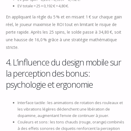
EV totale = 25 × 0,192 € = 4,80 €.
En appliquant la règle du 5 % et en misant 1 € sur chaque gain
réel, le joueur maximise le ROI tout en limitant le risque de
perte rapide. Après les 25 spins, le solde passe à 34,80 €, soit
une hausse de 16,0 % grâce à une stratégie mathématique
stricte.
4. L’influence du design mobile sur
la perception des bonus :
psychologie et ergonomie
Interface tactile : les animations de rotation des rouleaux et
les vibrations légères déclenchent une libération de
dopamine, augmentant l’envie de continuer à jouer.
Couleurs et sons : les tons chauds (rouge, orange) combinés
à des effets sonores de cliquetis renforcent la perception