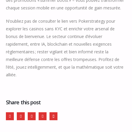
des promotions « summer boost » – vous pouvez transformer
chaque session mobile en une opportunité de gain mesurée.
N’oubliez pas de consulter le lien vers Pokerstrategy pour
explorer les casinos sans KYC et enrichir votre arsenal de
bonus de bienvenue. Le secteur continue d’évoluer
rapidement, entre IA, blockchain et nouvelles exigences
réglementaires ; rester vigilant et bien informé reste la
meilleure défense contre les offres trompeuses. Profitez de
l’été, jouez intelligemment, et que la mathématique soit votre
alliée.
Share this post