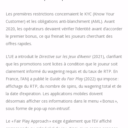
Les premières restrictions concernaient le KYC (Know Your
Customer) et les obligations anti‑blanchiment (AML). Avant
2020, les opérateurs devaient vérifier l’identité avant d’accorder
le premier bonus, ce qui freinait les joueurs cherchant des
offres rapides.
L’UE a introduit le
Directive sur les Jeux d’Avenir
(2021), clarifiant
que les promotions sont licites à condition que le joueur soit
clairement informé du wagering requis et du taux de RTP. En
France, l’ANJ a publié le
Guide du Fair Play
(2022) qui impose :
affichage du RTP, du nombre de spins, du wagering total et de
la date d’expiration. Les applications mobiles doivent
désormais afficher ces informations dans le menu « Bonus »,
sous forme de pop‑up non‑intrusif.
Le « Fair Play Approach » exige également que l’EV affiché