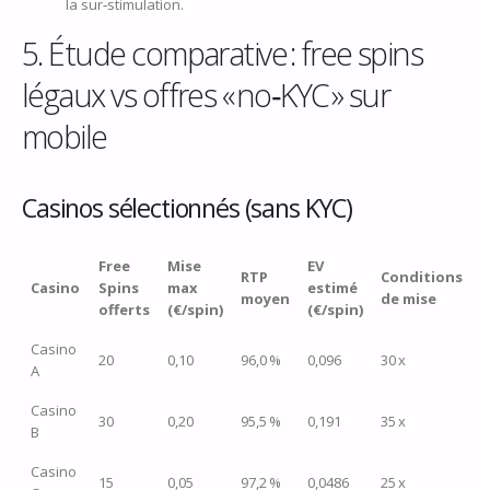
la sur‑stimulation.
5. Étude comparative : free spins
légaux vs offres « no‑KYC » sur
mobile
Casinos sélectionnés (sans KYC)
Free
Mise
EV
RTP
Conditions
Casino
Spins
max
estimé
moyen
de mise
offerts
(€/spin)
(€/spin)
Casino
20
0,10
96,0 %
0,096
30 x
A
Casino
30
0,20
95,5 %
0,191
35 x
B
Casino
15
0,05
97,2 %
0,0486
25 x