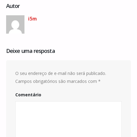
Autor
i5m
Deixe uma resposta
O seu endereço de e-mail não será publicado.
Campos obrigatórios são marcados com
*
Comentário