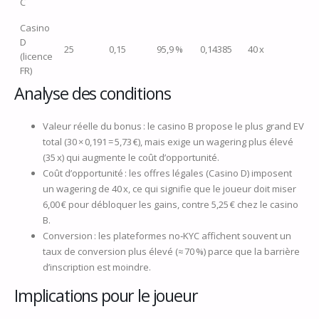
C
Casino
D
25
0,15
95,9 %
0,14385
40 x
(licence
FR)
Analyse des conditions
Valeur réelle du bonus : le casino B propose le plus grand EV
total (30 × 0,191 = 5,73 €), mais exige un wagering plus élevé
(35 x) qui augmente le coût d’opportunité.
Coût d’opportunité : les offres légales (Casino D) imposent
un wagering de 40 x, ce qui signifie que le joueur doit miser
6,00 € pour débloquer les gains, contre 5,25 € chez le casino
B.
Conversion : les plateformes no‑KYC affichent souvent un
taux de conversion plus élevé (≈ 70 %) parce que la barrière
d’inscription est moindre.
Implications pour le joueur