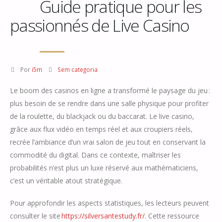
Guide pratique pour les
passionnés de Live Casino
Por
i5m
Sem categoria
Le boom des casinos en ligne a transformé le paysage du jeu :
plus besoin de se rendre dans une salle physique pour profiter
de la roulette, du blackjack ou du baccarat. Le live casino,
grâce aux flux vidéo en temps réel et aux croupiers réels,
recrée l’ambiance d’un vrai salon de jeu tout en conservant la
commodité du digital. Dans ce contexte, maîtriser les
probabilités n’est plus un luxe réservé aux mathématiciens,
c’est un véritable atout stratégique.
Pour approfondir les aspects statistiques, les lecteurs peuvent
consulter le site
https://silversantestudy.fr/
. Cette ressource