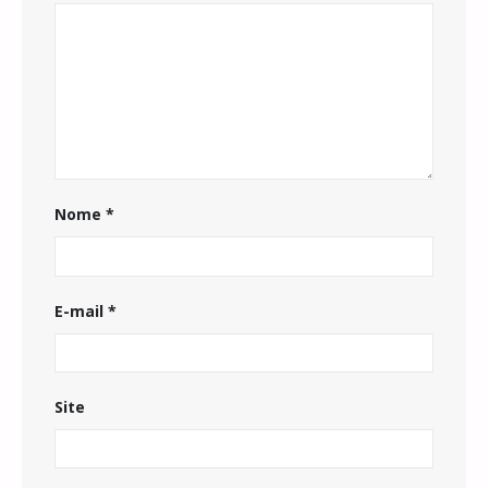
Nome
*
E-mail
*
Site