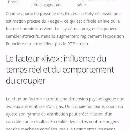
Paroli
séries gagnantes
série
Chaque approche possède des limites. Le Kelly nécessite une
estimation précise du « edge », ce qui est difficile en live où le
facteur humain intervient. Les systèmes progressifs peuvent
sembler attractifs, mais ils augmentent rapidement l’exposition
financière et ne modifient pas le RTP du jeu.
Le facteur « live » : influence du
temps réel et du comportement
du croupier
Le « human factor » introduit une dimension psychologique que
les jeux automatisés n’ont pas. Un croupier qui parle, sourit ou
ajuste son rythme de distribution peut créer l’illusion d’un
contrôle sur le résultat. En réalité, les cartes sont mélangées
par des machines certifiées, mais le timing entre les mains