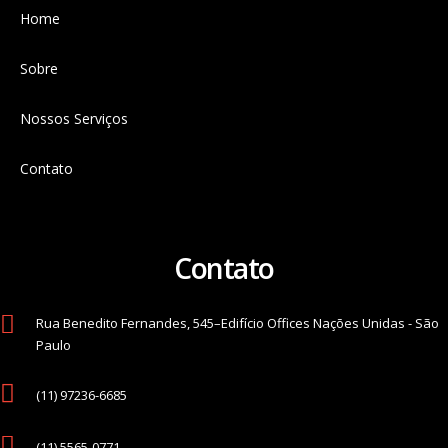
Home
Sobre
Nossos Serviços
Contato
Contato
Rua Benedito Fernandes, 545–Edifício Offices Nações Unidas - São
Paulo
(11) 97236-6685
(11) 5565-0771