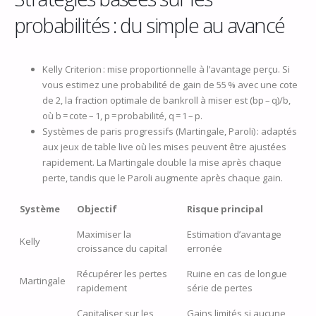
probabilités : du simple au avancé
Kelly Criterion : mise proportionnelle à l’avantage perçu. Si
vous estimez une probabilité de gain de 55 % avec une cote
de 2, la fraction optimale de bankroll à miser est (bp – q)/b,
où b = cote – 1, p = probabilité, q = 1 – p.
Systèmes de paris progressifs (Martingale, Paroli) : adaptés
aux jeux de table live où les mises peuvent être ajustées
rapidement. La Martingale double la mise après chaque
perte, tandis que le Paroli augmente après chaque gain.
Système
Objectif
Risque principal
Maximiser la
Estimation d’avantage
Kelly
croissance du capital
erronée
Récupérer les pertes
Ruine en cas de longue
Martingale
rapidement
série de pertes
Capitaliser sur les
Gains limités si aucune