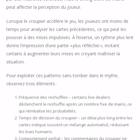
peut affecter la perception du joueur.
Lorsque le croupier accélère le jeu, les joueurs ont moins de
temps pour analyser les cartes précédentes, ce qui peut les
pousser à des mises impulsives. À l’inverse, un rythme plus lent
donne l’impression d’une partie « plus réfléchie », incitant
certains à augmenter leurs mises en croyant maîtriser la
situation.
Pour exploiter ces patterns sans tomber dans le mythe,
observez trois éléments :
Fréquence des reshuffles – certains live dealers
déclenchent le reshuffle après un nombre fixe de mains, ce
qui réinitialise les probabilités.
Temps de décision du croupier – un délai plus long entre les
cartes indique souvent un mélange automatisé, réduisant
les biais humains.
Comportement verbal – les commentaires du croupier ne