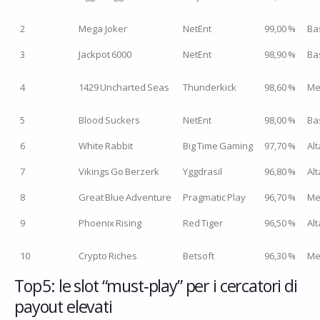
2
Mega Joker
NetEnt
99,00 %
Ba
3
Jackpot 6000
NetEnt
98,90 %
Ba
4
1429 Uncharted Seas
Thunderkick
98,60 %
Me
5
Blood Suckers
NetEnt
98,00 %
Ba
6
White Rabbit
Big Time Gaming
97,70 %
Alt
7
Vikings Go Berzerk
Yggdrasil
96,80 %
Alt
8
Great Blue Adventure
Pragmatic Play
96,70 %
Me
9
Phoenix Rising
Red Tiger
96,50 %
Alt
10
Crypto Riches
Betsoft
96,30 %
Me
Top 5: le slot “must‑play” per i cercatori di
payout elevati