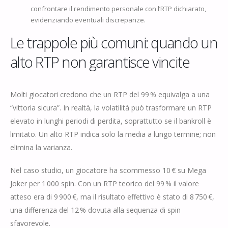
confrontare il rendimento personale con l’RTP dichiarato,
evidenziando eventuali discrepanze.
Le trappole più comuni: quando un
alto RTP non garantisce vincite
Molti giocatori credono che un RTP del 99 % equivalga a una
“vittoria sicura”. In realtà, la volatilità può trasformare un RTP
elevato in lunghi periodi di perdita, soprattutto se il bankroll è
limitato. Un alto RTP indica solo la media a lungo termine; non
elimina la varianza.
Nel caso studio, un giocatore ha scommesso 10 € su Mega
Joker per 1 000 spin. Con un RTP teorico del 99 % il valore
atteso era di 9 900 €, ma il risultato effettivo è stato di 8 750 €,
una differenza del 12 % dovuta alla sequenza di spin
sfavorevole.