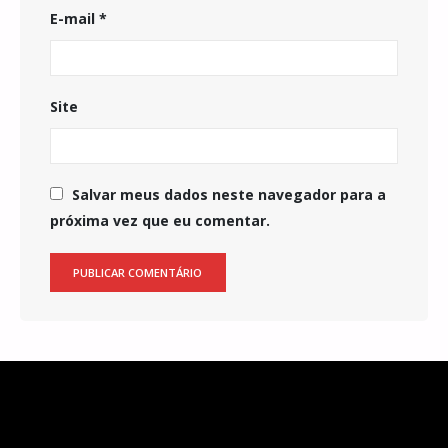
E-mail
*
Site
Salvar meus dados neste navegador para a
próxima vez que eu comentar.