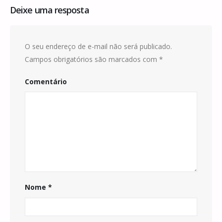
Deixe uma resposta
O seu endereço de e-mail não será publicado.
Campos obrigatórios são marcados com
*
Comentário
Nome
*