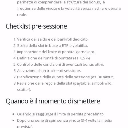
permette di comprendere la struttura dei bonus, la
frequenza delle vincite e la volatilità senza rischiare denaro
reale.
Checklist pre‑sessione
Verifica del saldo e del bankroll dedicato.
Scelta della slot in base a RTP e volatilità.
Impostazione del limite di perdita giornaliero.
Definizione dell’unità di puntata (es. 0,5 %).
Controllo delle condizioni di eventuali bonus attivi.
Attivazione di un tracker di sessione.
Pianificazione della durata della sessione (es. 30 minuti).
Revisione delle regole della slot (paytable, simboli wild,
scatter).
Quando è il momento di smettere
Quando si raggiunge il limite di perdita predefinito.
Dopo una serie di spin senza vincite (3‑4 volte la media
prevista).