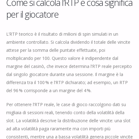
Come si calcola l’RTP e cosa significa
per il giocatore
L’RTP teorico è il risultato di milioni di spin simulati in un
ambiente controllato. Si calcola dividendo il totale delle vincite
attese per la somma delle puntate effettuate, poi
moltiplicando per 100. Questo valore è indipendente dal
margine del casinò, che invece determina l’RTP reale percepito
dal singolo giocatore durante una sessione. Il margine è la
differenza tra il 100 % e l’RTP dichiarato; ad esempio, un RTP
del 96 % corrisponde a un margine del 4 %.
Per ottenere l’RTP reale, le case di gioco raccolgono dati su
migliaia di sessioni reali, tenendo conto della volatilità della
slot. La volatilità descrive la distribuzione delle vincite: una slot
ad alta volatilità paga raramente ma con importi più
consistenti, mentre una a bassa volatilità genera piccole vincite