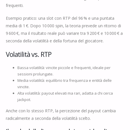
frequenti.
Esempio pratico: una slot con RTP del 96 % e una puntata
media di 1 €. Dopo 10 000 spin, la teoria prevede un ritorno di
9 600 €, ma il risultato reale può variare tra 9 200 € e 10 000 € a
seconda della volatilità e della fortuna del giocatore.
Volatilità vs. RTP
Bassa volatilità: vincite piccole e frequenti, ideale per
sessioni prolungate.
Media volatilità: equilibrio tra frequenza e entità delle
vincite.
Alta volatilità: payout elevati ma rari, adatta a chi cerca
jackpot.
Anche con lo stesso RTP, la percezione del payout cambia
radicalmente a seconda della volatilità scelto.