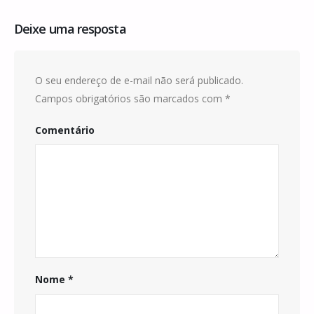
Deixe uma resposta
O seu endereço de e-mail não será publicado.
Campos obrigatórios são marcados com
*
Comentário
Nome
*