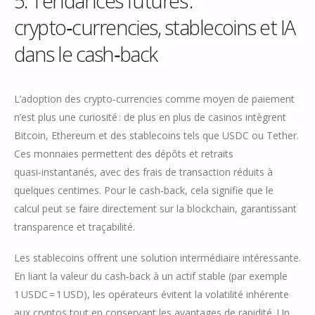
5. Tendances futures :
crypto‑currencies, stablecoins et IA
dans le cash‑back
L’adoption des crypto‑currencies comme moyen de paiement
n’est plus une curiosité : de plus en plus de casinos intègrent
Bitcoin, Ethereum et des stablecoins tels que USDC ou Tether.
Ces monnaies permettent des dépôts et retraits
quasi‑instantanés, avec des frais de transaction réduits à
quelques centimes. Pour le cash‑back, cela signifie que le
calcul peut se faire directement sur la blockchain, garantissant
transparence et traçabilité.
Les stablecoins offrent une solution intermédiaire intéressante.
En liant la valeur du cash‑back à un actif stable (par exemple
1 USDC = 1 USD), les opérateurs évitent la volatilité inhérente
aux cryptos tout en conservant les avantages de rapidité. Un