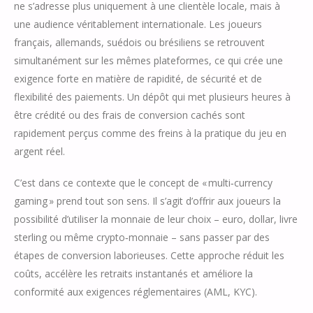
ne s’adresse plus uniquement à une clientèle locale, mais à
une audience véritablement internationale. Les joueurs
français, allemands, suédois ou brésiliens se retrouvent
simultanément sur les mêmes plateformes, ce qui crée une
exigence forte en matière de rapidité, de sécurité et de
flexibilité des paiements. Un dépôt qui met plusieurs heures à
être crédité ou des frais de conversion cachés sont
rapidement perçus comme des freins à la pratique du jeu en
argent réel.
C’est dans ce contexte que le concept de « multi‑currency
gaming » prend tout son sens. Il s’agit d’offrir aux joueurs la
possibilité d’utiliser la monnaie de leur choix – euro, dollar, livre
sterling ou même crypto‑monnaie – sans passer par des
étapes de conversion laborieuses. Cette approche réduit les
coûts, accélère les retraits instantanés et améliore la
conformité aux exigences réglementaires (AML, KYC).