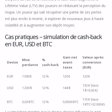
Lifetime Value (LTV) des joueurs en réduisant la perception du
risque. Un joueur qui sait récupérer une partie de ses pertes
est plus enclin à revenir, à explorer de nouveaux jeux à haute
volatilité et à augmenter son dépôt moyen.
Cas pratiques – simulation de cash‑back
en EUR, USD et BTC
Gain net
Valeur après
Mise
%
Devise
avant
conversion
perdante
cash‑back
taxes
(EUR)
EUR
1 000 €
12 %
120 €
120 €
132 € (taux
USD
1 200 $
12 %
144 $
1 $=0,92 €)
115 € (taux
BTC
0,03 BTC
12 %
0,0036 BTC
1 BTC=32 000 €)
La simulation montre que la devise choisie influence le gain