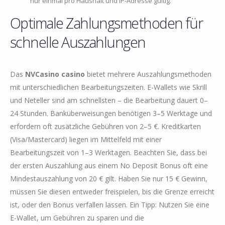
nur einmal pro Haushalt und IP-Adresse gültig.
Optimale Zahlungsmethoden für
schnelle Auszahlungen
Das
NVCasino casino
bietet mehrere Auszahlungsmethoden
mit unterschiedlichen Bearbeitungszeiten. E-Wallets wie Skrill
und Neteller sind am schnellsten – die Bearbeitung dauert 0–
24 Stunden. Banküberweisungen benötigen 3–5 Werktage und
erfordern oft zusätzliche Gebühren von 2–5 €. Kreditkarten
(Visa/Mastercard) liegen im Mittelfeld mit einer
Bearbeitungszeit von 1–3 Werktagen. Beachten Sie, dass bei
der ersten Auszahlung aus einem No Deposit Bonus oft eine
Mindestauszahlung von 20 € gilt. Haben Sie nur 15 € Gewinn,
müssen Sie diesen entweder freispielen, bis die Grenze erreicht
ist, oder den Bonus verfallen lassen. Ein Tipp: Nutzen Sie eine
E-Wallet, um Gebühren zu sparen und die