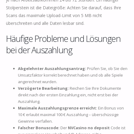
Stolperstein ist die Dateigröße: Achten Sie darauf, dass Ihre
Scans das maximale Upload-Limit von 5 MB nicht
überschreiten und alle Daten lesbar sind.
Häufige Probleme und Lösungen
bei der Auszahlung
Abgelehnter Auszahlungsantrag:
Prüfen Sie, ob Sie den
Umsatzfaktor korrekt berechnet haben und ob alle Spiele
angerechnet wurden.
Verzögerte Bearbeitung:
Reichen Sie Ihre Dokumente
direkt nach der ersten Einzahlung ein, nicht erst bei der
Auszahlung.
Maximale Auszahlungsgrenze erreicht:
Ein Bonus von
10 € erlaubt maximal 100 € Auszahlung – überschüssige
Gewinne verfallen.
Falscher Bonuscode:
Der
NVCasino no deposit
Code ist