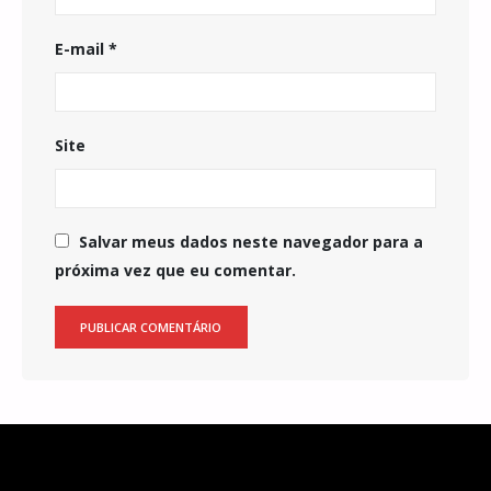
E-mail
*
Site
Salvar meus dados neste navegador para a
próxima vez que eu comentar.