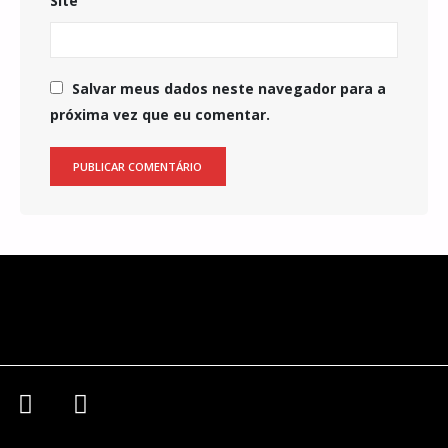
Site
Salvar meus dados neste navegador para a
próxima vez que eu comentar.