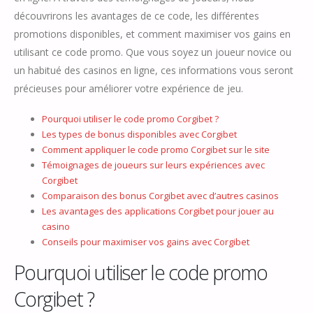
découvrirons les avantages de ce code, les différentes
promotions disponibles, et comment maximiser vos gains en
utilisant ce code promo. Que vous soyez un joueur novice ou
un habitué des casinos en ligne, ces informations vous seront
précieuses pour améliorer votre expérience de jeu.
Pourquoi utiliser le code promo Corgibet ?
Les types de bonus disponibles avec Corgibet
Comment appliquer le code promo Corgibet sur le site
Témoignages de joueurs sur leurs expériences avec
Corgibet
Comparaison des bonus Corgibet avec d’autres casinos
Les avantages des applications Corgibet pour jouer au
casino
Conseils pour maximiser vos gains avec Corgibet
Pourquoi utiliser le code promo
Corgibet ?