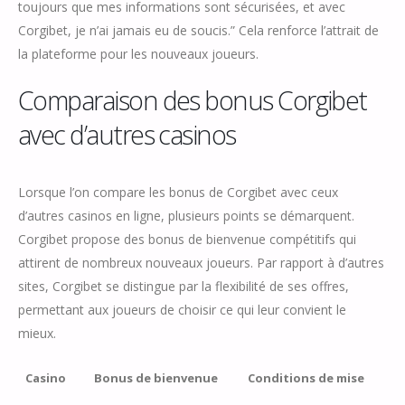
toujours que mes informations sont sécurisées, et avec
Corgibet, je n’ai jamais eu de soucis.” Cela renforce l’attrait de
la plateforme pour les nouveaux joueurs.
Comparaison des bonus Corgibet
avec d’autres casinos
Lorsque l’on compare les bonus de Corgibet avec ceux
d’autres casinos en ligne, plusieurs points se démarquent.
Corgibet propose des bonus de bienvenue compétitifs qui
attirent de nombreux nouveaux joueurs. Par rapport à d’autres
sites, Corgibet se distingue par la flexibilité de ses offres,
permettant aux joueurs de choisir ce qui leur convient le
mieux.
Casino
Bonus de bienvenue
Conditions de mise