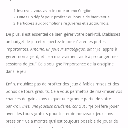
Inscrivez-vous avec le code promo Corgibet.
Faites un dépôt pour profiter du bonus de bienvenue.
Participez aux promotions régulières et aux tournois.
De plus, il est essentiel de bien gérer votre bankroll. Établissez
un budget de jeu et respectez-le pour éviter les pertes
importantes.
Antoine, un joueur stratégique, dit :
“J’ai appris à
gérer mon argent, et cela m’a vraiment aidé à prolonger mes
sessions de jeu.” Cela souligne l’importance de la discipline
dans le jeu.
Enfin, n’oubliez pas de profiter des jeux à faibles mises et des
bonus de tours gratuits. Cela vous permettra de maximiser vos
chances de gains sans risquer une grande partie de votre
bankroll.
Inès, une joueuse prudente, conclut :
“Je préfère jouer
avec des tours gratuits pour tester de nouveaux jeux sans
pression.” Cela montre qu’il est toujours possible de jouer de