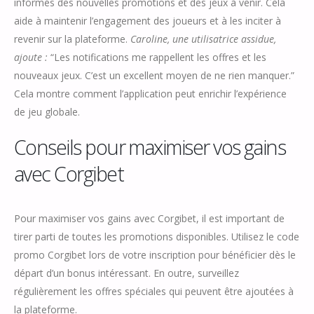
informés des nouvelles promotions et des jeux à venir. Cela
aide à maintenir l’engagement des joueurs et à les inciter à
revenir sur la plateforme.
Caroline, une utilisatrice assidue,
ajoute :
“Les notifications me rappellent les offres et les
nouveaux jeux. C’est un excellent moyen de ne rien manquer.”
Cela montre comment l’application peut enrichir l’expérience
de jeu globale.
Conseils pour maximiser vos gains
avec Corgibet
Pour maximiser vos gains avec Corgibet, il est important de
tirer parti de toutes les promotions disponibles. Utilisez le code
promo Corgibet lors de votre inscription pour bénéficier dès le
départ d’un bonus intéressant. En outre, surveillez
régulièrement les offres spéciales qui peuvent être ajoutées à
la plateforme.