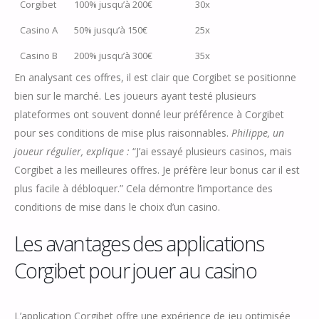
Corgibet
100% jusqu’à 200€
30x
Casino A
50% jusqu’à 150€
25x
Casino B
200% jusqu’à 300€
35x
En analysant ces offres, il est clair que Corgibet se positionne
bien sur le marché. Les joueurs ayant testé plusieurs
plateformes ont souvent donné leur préférence à Corgibet
pour ses conditions de mise plus raisonnables.
Philippe, un
joueur régulier, explique :
“J’ai essayé plusieurs casinos, mais
Corgibet a les meilleures offres. Je préfère leur bonus car il est
plus facile à débloquer.” Cela démontre l’importance des
conditions de mise dans le choix d’un casino.
Les avantages des applications
Corgibet pour jouer au casino
L’application Corgibet offre une expérience de jeu optimisée