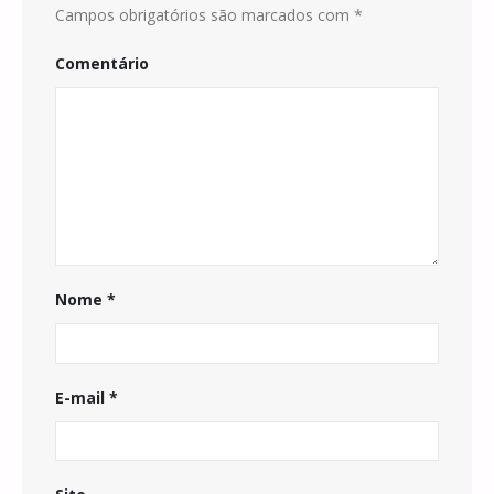
Campos obrigatórios são marcados com
*
Comentário
Nome
*
E-mail
*