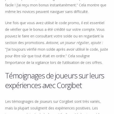
facile ! J’ai reçu mon bonus instantanément.” Cela montre que
même les novices peuvent naviguer sans difficulté.
Une fois que vous avez utilisé le code promo, il est essentiel
de vérifier que le bonus a été crédité sur votre compte. Vous
pouvez le faire en consultant votre solde ou en regardant la
section des promotions.
Antoine, un joueur régulier, ajoute :
“J’ai toujours vérifié mon solde après avoir utilisé le code, juste
pour être sûr que tout était en ordre.” Cela souligne
l’importance de la vigilance lors de l’utilisation de ces offres.
Témoignages de joueurs sur leurs
expériences avec Corgibet
Les témoignages de joueurs sur Corgibet sont très variés,
mais la plupart soulignent des expériences positives. Les