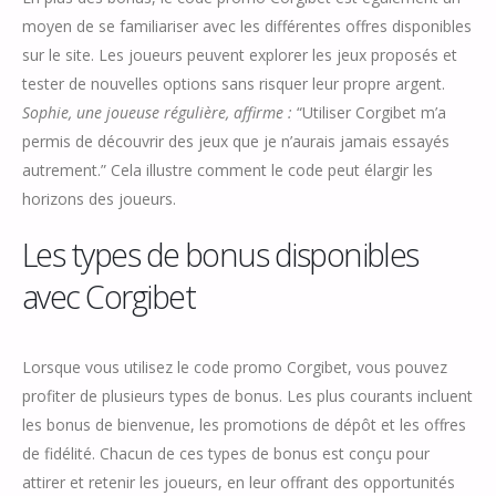
moyen de se familiariser avec les différentes offres disponibles
sur le site. Les joueurs peuvent explorer les jeux proposés et
tester de nouvelles options sans risquer leur propre argent.
Sophie, une joueuse régulière, affirme :
“Utiliser Corgibet m’a
permis de découvrir des jeux que je n’aurais jamais essayés
autrement.” Cela illustre comment le code peut élargir les
horizons des joueurs.
Les types de bonus disponibles
avec Corgibet
Lorsque vous utilisez le code promo Corgibet, vous pouvez
profiter de plusieurs types de bonus. Les plus courants incluent
les bonus de bienvenue, les promotions de dépôt et les offres
de fidélité. Chacun de ces types de bonus est conçu pour
attirer et retenir les joueurs, en leur offrant des opportunités