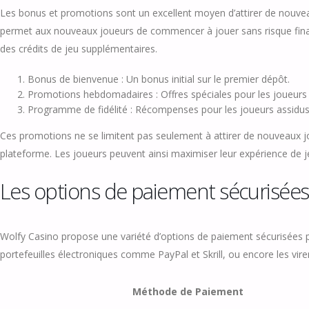
Les bonus et promotions sont un excellent moyen d’attirer de nouve
permet aux nouveaux joueurs de commencer à jouer sans risque finan
des crédits de jeu supplémentaires.
Bonus de bienvenue : Un bonus initial sur le premier dépôt.
Promotions hebdomadaires : Offres spéciales pour les joueurs r
Programme de fidélité : Récompenses pour les joueurs assidus
Ces promotions ne se limitent pas seulement à attirer de nouveaux jo
plateforme. Les joueurs peuvent ainsi maximiser leur expérience de je
Les options de paiement sécurisées 
Wolfy Casino propose une variété d’options de paiement sécurisées pour
portefeuilles électroniques comme PayPal et Skrill, ou encore les v
Méthode de Paiement