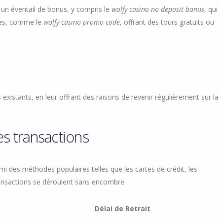
un éventail de bonus, y compris le
wolfy casino no deposit bonus
, qui
ères, comme le
wolfy casino promo code
, offrant des tours gratuits ou
xistants, en leur offrant des raisons de revenir régulièrement sur la
es transactions
mi des méthodes populaires telles que les cartes de crédit, les
ransactions se déroulent sans encombre.
Délai de Retrait