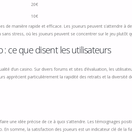
20€
10€
ées de manière rapide et efficace. Les joueurs peuvent s’attendre à de
 sans stress, où les joueurs peuvent se concentrer sur le jeu plutôt q
: ce que disent les utilisateurs
ualité d’un casino. Sur divers forums et sites d’évaluation, les utilis
ueurs apprécient particulièrement la rapidité des retraits et la diversit
e faire une idée précise de ce à quoi s’attendre. Les témoignages posit
ino. En somme, la satisfaction des joueurs est un indicateur clé de la f