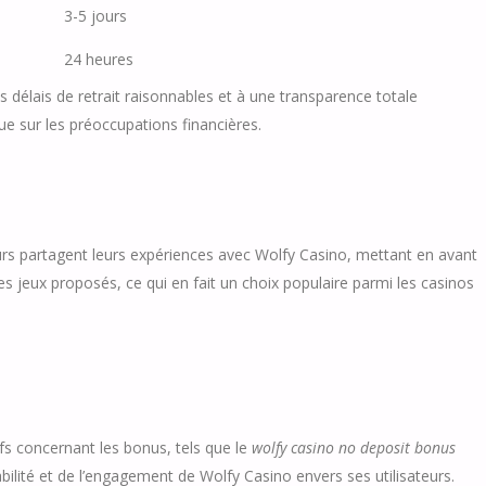
3-5 jours
24 heures
s délais de retrait raisonnables et à une transparence totale
ue sur les préoccupations financières.
ateurs partagent leurs expériences avec Wolfy Casino, mettant en avant
é des jeux proposés, ce qui en fait un choix populaire parmi les casinos
ifs concernant les bonus, tels que le
wolfy casino no deposit bonus
iabilité et de l’engagement de Wolfy Casino envers ses utilisateurs.