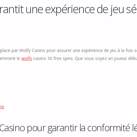
ntit une expérience de jeu séc
 place par Wolfy Casino pour assurer une expérience de jeu à la fois s
otamment le
wolfy
casino 30 free spins. Que vous soyez un joueur déb
ino
 Casino pour garantir la conformité l