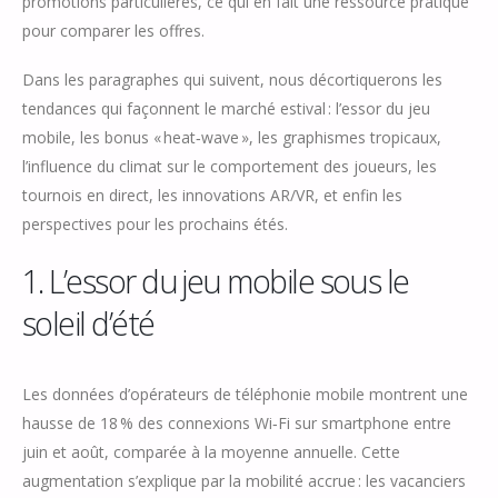
promotions particulières, ce qui en fait une ressource pratique
pour comparer les offres.
Dans les paragraphes qui suivent, nous décortiquerons les
tendances qui façonnent le marché estival : l’essor du jeu
mobile, les bonus « heat‑wave », les graphismes tropicaux,
l’influence du climat sur le comportement des joueurs, les
tournois en direct, les innovations AR/VR, et enfin les
perspectives pour les prochains étés.
1. L’essor du jeu mobile sous le
soleil d’été
Les données d’opérateurs de téléphonie mobile montrent une
hausse de 18 % des connexions Wi‑Fi sur smartphone entre
juin et août, comparée à la moyenne annuelle. Cette
augmentation s’explique par la mobilité accrue : les vacanciers