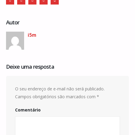
Autor
i5m
Deixe uma resposta
O seu endereço de e-mail não será publicado.
Campos obrigatórios são marcados com
*
Comentário