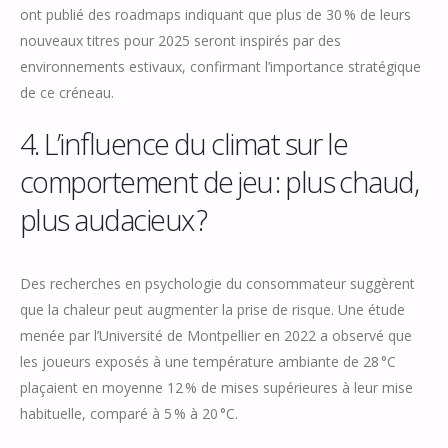
ont publié des roadmaps indiquant que plus de 30 % de leurs
nouveaux titres pour 2025 seront inspirés par des
environnements estivaux, confirmant l’importance stratégique
de ce créneau.
4. L’influence du climat sur le
comportement de jeu : plus chaud,
plus audacieux ?
Des recherches en psychologie du consommateur suggèrent
que la chaleur peut augmenter la prise de risque. Une étude
menée par l’Université de Montpellier en 2022 a observé que
les joueurs exposés à une température ambiante de 28 °C
plaçaient en moyenne 12 % de mises supérieures à leur mise
habituelle, comparé à 5 % à 20 °C.