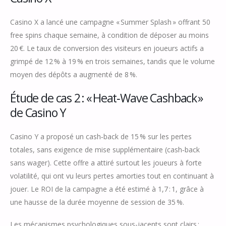
Casino X a lancé une campagne « Summer Splash » offrant 50
free spins chaque semaine, à condition de déposer au moins
20 €. Le taux de conversion des visiteurs en joueurs actifs a
grimpé de 12 % à 19 % en trois semaines, tandis que le volume
moyen des dépôts a augmenté de 8 %.
Étude de cas 2 : « Heat‑Wave Cashback »
de Casino Y
Casino Y a proposé un cash‑back de 15 % sur les pertes
totales, sans exigence de mise supplémentaire (cash‑back
sans wager). Cette offre a attiré surtout les joueurs à forte
volatilité, qui ont vu leurs pertes amorties tout en continuant à
jouer. Le ROI de la campagne a été estimé à 1,7 : 1, grâce à
une hausse de la durée moyenne de session de 35 %.
Les mécanismes psychologiques sous-jacents sont clairs :