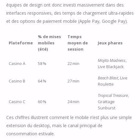
équipes de design ont donc investi massivement dans des
interfaces responsives, des temps de chargement ultra‑rapides
et des options de paiement mobile (Apple Pay, Google Pay).
% de mises
Temps
Plateforme
mobiles
moyen de
Jeux phares
(été)
session
Mojito Madness
,
Casino A
58 %
22 min
Live Blackjack
Beach Blast
, Live
Casino B
64 %
27 min
Roulette
Tropical Treasure
,
Casino C
60 %
24 min
Grattage
Sunburst
Ces chiffres illustrent comment le mobile n’est plus une simple
extension du desktop, mais le canal principal de
consommation estivale.