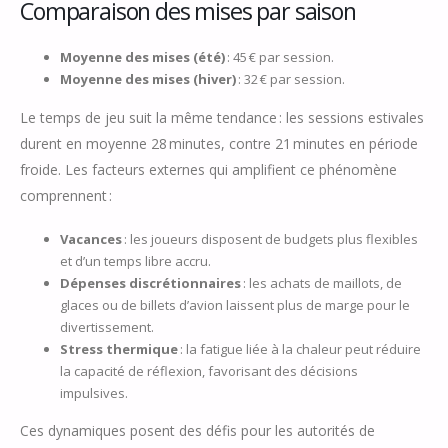
Comparaison des mises par saison
Moyenne des mises (été)
: 45 € par session.
Moyenne des mises (hiver)
: 32 € par session.
Le temps de jeu suit la même tendance : les sessions estivales
durent en moyenne 28 minutes, contre 21 minutes en période
froide. Les facteurs externes qui amplifient ce phénomène
comprennent :
Vacances
: les joueurs disposent de budgets plus flexibles
et d’un temps libre accru.
Dépenses discrétionnaires
: les achats de maillots, de
glaces ou de billets d’avion laissent plus de marge pour le
divertissement.
Stress thermique
: la fatigue liée à la chaleur peut réduire
la capacité de réflexion, favorisant des décisions
impulsives.
Ces dynamiques posent des défis pour les autorités de