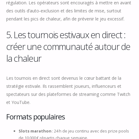
régulation. Les opérateurs sont encouragés à mettre en avant
des outils d’auto‑exclusion et des limites de mise, surtout
pendant les pics de chaleur, afin de prévenir le jeu excessif.
5. Les tournois estivaux en direct :
créer une communauté autour de
la chaleur
Les tournois en direct sont devenus le cœur battant de la
stratégie estivale. Ils rassemblent joueurs, influenceurs et
spectateurs sur des plateformes de streaming comme Twitch
et YouTube.
Formats populaires
Slots marathon
: 24 h de jeu continu avec des prize pools
de 10 000 € répartis chaque semaine.