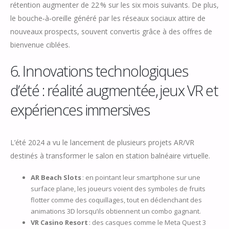
rétention augmenter de 22 % sur les six mois suivants. De plus,
le bouche‑à‑oreille généré par les réseaux sociaux attire de
nouveaux prospects, souvent convertis grâce à des offres de
bienvenue ciblées.
6. Innovations technologiques
d’été : réalité augmentée, jeux VR et
expériences immersives
L’été 2024 a vu le lancement de plusieurs projets AR/VR
destinés à transformer le salon en station balnéaire virtuelle.
AR Beach Slots
: en pointant leur smartphone sur une
surface plane, les joueurs voient des symboles de fruits
flotter comme des coquillages, tout en déclenchant des
animations 3D lorsqu’ils obtiennent un combo gagnant.
VR Casino Resort
: des casques comme le Meta Quest 3