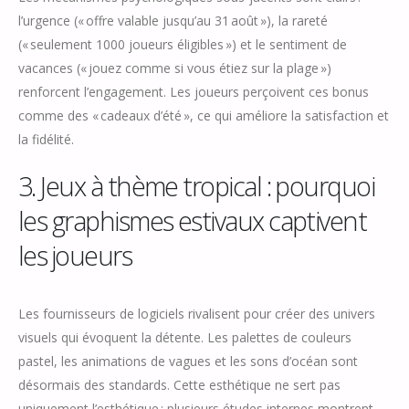
l’urgence (« offre valable jusqu’au 31 août »), la rareté
(« seulement 1000 joueurs éligibles ») et le sentiment de
vacances (« jouez comme si vous étiez sur la plage »)
renforcent l’engagement. Les joueurs perçoivent ces bonus
comme des « cadeaux d’été », ce qui améliore la satisfaction et
la fidélité.
3. Jeux à thème tropical : pourquoi
les graphismes estivaux captivent
les joueurs
Les fournisseurs de logiciels rivalisent pour créer des univers
visuels qui évoquent la détente. Les palettes de couleurs
pastel, les animations de vagues et les sons d’océan sont
désormais des standards. Cette esthétique ne sert pas
uniquement l’esthétique : plusieurs études internes montrent