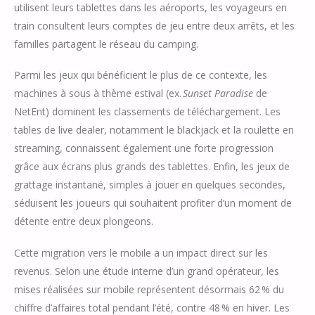
utilisent leurs tablettes dans les aéroports, les voyageurs en
train consultent leurs comptes de jeu entre deux arrêts, et les
familles partagent le réseau du camping.
Parmi les jeux qui bénéficient le plus de ce contexte, les
machines à sous à thème estival (ex.
Sunset Paradise
de
NetEnt) dominent les classements de téléchargement. Les
tables de live dealer, notamment le blackjack et la roulette en
streaming, connaissent également une forte progression
grâce aux écrans plus grands des tablettes. Enfin, les jeux de
grattage instantané, simples à jouer en quelques secondes,
séduisent les joueurs qui souhaitent profiter d’un moment de
détente entre deux plongeons.
Cette migration vers le mobile a un impact direct sur les
revenus. Selon une étude interne d’un grand opérateur, les
mises réalisées sur mobile représentent désormais 62 % du
chiffre d’affaires total pendant l’été, contre 48 % en hiver. Les