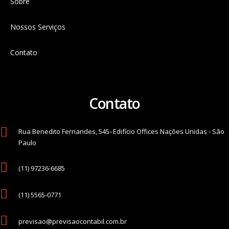
Sobre
Nossos Serviços
Contato
Contato
Rua Benedito Fernandes, 545–Edifício Offices Nações Unidas - São
Paulo
(11) 97236-6685
(11) 5565-0771
previsao@previsaocontabil.com.br