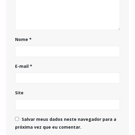
Nome
*
E-mail
*
Site
Salvar meus dados neste navegador para a
próxima vez que eu comentar.