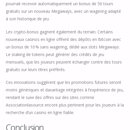
pourrait recevoir automatiquement un bonus de 50 tours
gratuits sur un nouveau Megaways, avec un wagering adapté
à son historique de jeu.
Les crypto‑bonus gagnent également du terrain. Certains
nouveaux casinos en ligne offrent des dépôts en Bitcoin avec
un bonus de 10 % sans wagering, dédié aux slots Megaways.
Le staking de tokens peut générer des crédits de jeu
mensuels, que les joueurs peuvent échanger contre des tours
gratuits sur leurs titres préférés.
Ces innovations suggèrent que les promotions futures seront
moins génériques et davantage intégrées à l’expérience de jeu,
rendant le suivi des offres sur des sites comme
Associationlasource encore plus pertinent pour les joueurs à la
recherche d’un casino en ligne fiable.
Conclusion