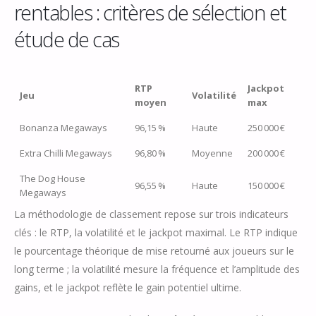
rentables : critères de sélection et
étude de cas
RTP
Jackpot
Jeu
Volatilité
moyen
max
Bonanza Megaways
96,15 %
Haute
250 000 €
Extra Chilli Megaways
96,80 %
Moyenne
200 000 €
The Dog House
96,55 %
Haute
150 000 €
Megaways
La méthodologie de classement repose sur trois indicateurs
clés : le RTP, la volatilité et le jackpot maximal. Le RTP indique
le pourcentage théorique de mise retourné aux joueurs sur le
long terme ; la volatilité mesure la fréquence et l’amplitude des
gains, et le jackpot reflète le gain potentiel ultime.