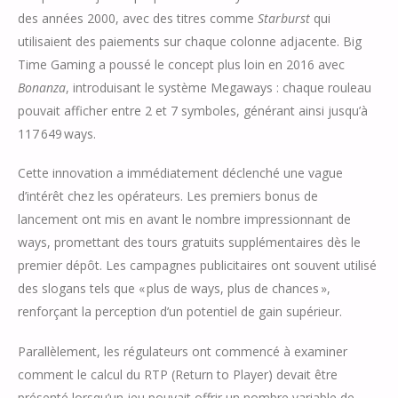
des années 2000, avec des titres comme
Starburst
qui
utilisaient des paiements sur chaque colonne adjacente. Big
Time Gaming a poussé le concept plus loin en 2016 avec
Bonanza
, introduisant le système Megaways : chaque rouleau
pouvait afficher entre 2 et 7 symboles, générant ainsi jusqu’à
117 649 ways.
Cette innovation a immédiatement déclenché une vague
d’intérêt chez les opérateurs. Les premiers bonus de
lancement ont mis en avant le nombre impressionnant de
ways, promettant des tours gratuits supplémentaires dès le
premier dépôt. Les campagnes publicitaires ont souvent utilisé
des slogans tels que « plus de ways, plus de chances »,
renforçant la perception d’un potentiel de gain supérieur.
Parallèlement, les régulateurs ont commencé à examiner
comment le calcul du RTP (Return to Player) devait être
présenté lorsqu’un jeu pouvait offrir un nombre variable de