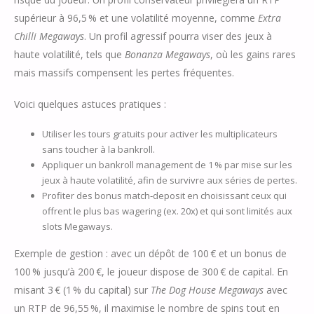
supérieur à 96,5 % et une volatilité moyenne, comme
Extra
Chilli Megaways
. Un profil agressif pourra viser des jeux à
haute volatilité, tels que
Bonanza Megaways
, où les gains rares
mais massifs compensent les pertes fréquentes.
Voici quelques astuces pratiques :
Utiliser les tours gratuits pour activer les multiplicateurs
sans toucher à la bankroll.
Appliquer un bankroll management de 1 % par mise sur les
jeux à haute volatilité, afin de survivre aux séries de pertes.
Profiter des bonus match‑deposit en choisissant ceux qui
offrent le plus bas wagering (ex. 20x) et qui sont limités aux
slots Megaways.
Exemple de gestion : avec un dépôt de 100 € et un bonus de
100 % jusqu’à 200 €, le joueur dispose de 300 € de capital. En
misant 3 € (1 % du capital) sur
The Dog House Megaways
avec
un RTP de 96,55 %, il maximise le nombre de spins tout en