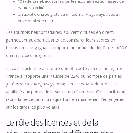
10 % de cash‑back sur les pertes accumulées sur les jeux à
haute volatilité.
Un ticket d’entrée gratuit à un tournoi Megaways avec un
prize pool de 5 000 €.
Les tournois hebdomadaires, souvent diffusés en direct,
permettent aux participants de comparer leurs scores en
temps réel. Le gagnant remporte un bonus de dépôt de 1 000 €
ou un jackpot progressif.
Le cash‑back ciblé a montré son efficacité : un casino légal en
France a rapporté une hausse de 22 % du nombre de parties
jouées sur les Megaways lorsqu’un cash‑back de 8 % était
appliqué aux pertes de la semaine précédente. Cette incitation
réduit la perception du risque tout en maintenant l’engagement
sur les titres les plus volatils.
Le rôle des licences et de la