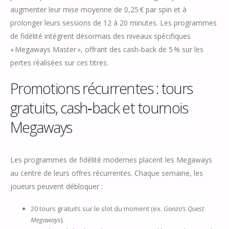
augmenter leur mise moyenne de 0,25 € par spin et à
prolonger leurs sessions de 12 à 20 minutes. Les programmes
de fidélité intègrent désormais des niveaux spécifiques
« Megaways Master », offrant des cash‑back de 5 % sur les
pertes réalisées sur ces titres.
Promotions récurrentes : tours
gratuits, cash‑back et tournois
Megaways
Les programmes de fidélité modernes placent les Megaways
au centre de leurs offres récurrentes. Chaque semaine, les
joueurs peuvent débloquer :
20 tours gratuits sur le slot du moment (ex.
Gonzo’s Quest
Megaways
).