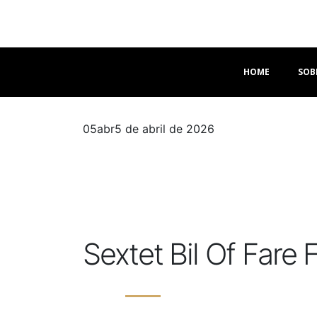
HOME
SOB
05
abr
5 de abril de 2026
Sextet Bil Of Fare 