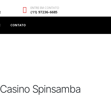
ENTRE EM CONTATO
R
(11) 97236-6685
E
CONTATO
ing Casino Spinsamba