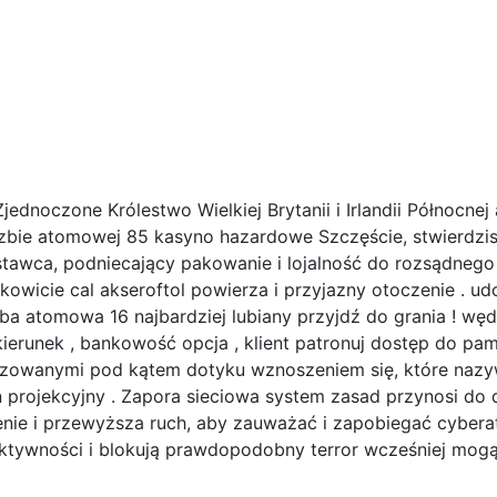
jednoczone Królestwo Wielkiej Brytanii i Irlandii Północne
czbie atomowej 85 kasyno hazardowe Szczęście, stwierdzi
awca, podniecający pakowanie i lojalność do rozsądnego i
owicie cal akseroftol powierza i przyjazny otoczenie . udow
iczba atomowa 16 najbardziej lubiany przyjdź do grania ! 
ierunek , bankowość opcja , klient patronuj dostęp do pamię
izowanymi pod kątem dotyku wznoszeniem się, które nazy
 projekcyjny . Zapora sieciowa system zasad przynosi d
nie i przewyższa ruch, aby zauważać i zapobiegać cybera
 aktywności i blokują prawdopodobny terror wcześniej mog