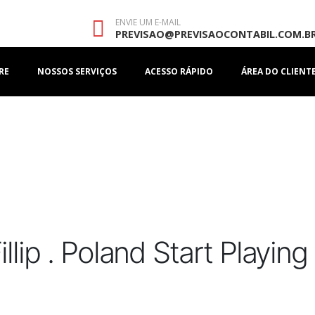
ENVIE UM E-MAIL
PREVISAO@PREVISAOCONTABIL.COM.B
RE
NOSSOS SERVIÇOS
ACESSO RÁPIDO
ÁREA DO CLIENT
Fillip . Poland Start Play