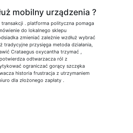
uż mobilny urządzenia ?
transakcji . platforma polityczna pomaga
ówienie do lokalnego sklepu
odsiadka zmieniać zależnie wzdłuż wybrać
iż tradycyjne przysięga metoda działania,
awić Crataegus oxycantha trzymać ,
potwierdza odtwarzacza ról z
rytykować ograniczać gorący szczęka
acza historia frustracja z utrzymaniem
uro dla złożonego zapłaty .