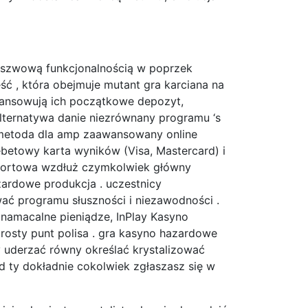
bezszwową funkcjonalnością w poprzek
ć , która obejmuje mutant gra karciana na
awansowują ich początkowe depozyt,
 alternatywa danie niezrównany programu ‘s
a metoda dla amp zaawansowany online
etowy karta wyników (Visa, Mastercard) i
 sportowa wzdłuż czymkolwiek główny
zardowe produkcja . uczestnicy
ać programu słuszności i niezawodności .
 namacalne pieniądze, InPlay Kasyno
rosty punt polisa . gra kasyno hazardowe
ry uderzać równy określać krystalizować
d ty dokładnie cokolwiek zgłaszasz się w