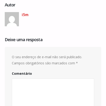
Autor
i5m
Deixe uma resposta
O seu endereço de e-mail não será publicado.
Campos obrigatórios são marcados com
*
Comentário