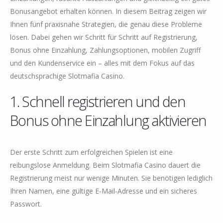
Bonusangebot erhalten können. In diesem Beitrag zeigen wir
Ihnen fünf praxisnahe Strategien, die genau diese Probleme
lösen. Dabei gehen wir Schritt für Schritt auf Registrierung,
Bonus ohne Einzahlung, Zahlungsoptionen, mobilen Zugriff
und den Kundenservice ein – alles mit dem Fokus auf das
deutschsprachige Slotmafia Casino.
1. Schnell registrieren und den
Bonus ohne Einzahlung aktivieren
Der erste Schritt zum erfolgreichen Spielen ist eine
reibungslose Anmeldung. Beim Slotmafia Casino dauert die
Registrierung meist nur wenige Minuten. Sie benötigen lediglich
Ihren Namen, eine gültige E‑Mail‑Adresse und ein sicheres
Passwort.