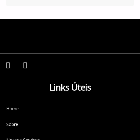
Links Úteis
Home
Sobre
Nossos Serviços