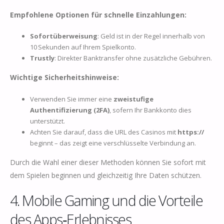
Empfohlene Optionen für schnelle Einzahlungen:
Sofortüberweisung
: Geld ist in der Regel innerhalb von
10 Sekunden auf Ihrem Spielkonto.
Trustly
: Direkter Banktransfer ohne zusätzliche Gebühren.
Wichtige Sicherheitshinweise:
Verwenden Sie immer eine
zweistufige
Authentifizierung (2FA)
, sofern Ihr Bankkonto dies
unterstützt.
Achten Sie darauf, dass die URL des Casinos mit
https://
beginnt – das zeigt eine verschlüsselte Verbindung an.
Durch die Wahl einer dieser Methoden können Sie sofort mit
dem Spielen beginnen und gleichzeitig Ihre Daten schützen.
4. Mobile Gaming und die Vorteile
des Apps‑Erlebnisses