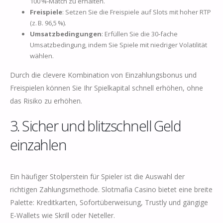
100 %‑Match zu erhalten.
Freispiele
: Setzen Sie die Freispiele auf Slots mit hoher RTP
(z. B. 96,5 %).
Umsatzbedingungen
: Erfüllen Sie die 30‑fache
Umsatzbedingung, indem Sie Spiele mit niedriger Volatilität
wählen.
Durch die clevere Kombination von Einzahlungsbonus und
Freispielen können Sie Ihr Spielkapital schnell erhöhen, ohne
das Risiko zu erhöhen.
3. Sicher und blitzschnell Geld
einzahlen
Ein häufiger Stolperstein für Spieler ist die Auswahl der
richtigen Zahlungsmethode. Slotmafia Casino bietet eine breite
Palette: Kreditkarten, Sofortüberweisung, Trustly und gängige
E‑Wallets wie Skrill oder Neteller.