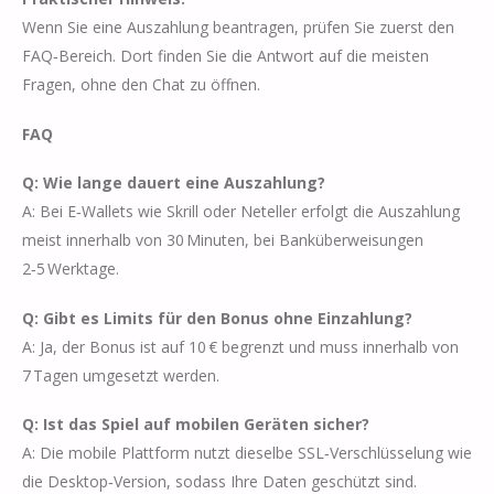
Wenn Sie eine Auszahlung beantragen, prüfen Sie zuerst den
FAQ‑Bereich. Dort finden Sie die Antwort auf die meisten
Fragen, ohne den Chat zu öffnen.
FAQ
Q: Wie lange dauert eine Auszahlung?
A: Bei E‑Wallets wie Skrill oder Neteller erfolgt die Auszahlung
meist innerhalb von 30 Minuten, bei Banküberweisungen
2‑5 Werktage.
Q: Gibt es Limits für den Bonus ohne Einzahlung?
A: Ja, der Bonus ist auf 10 € begrenzt und muss innerhalb von
7 Tagen umgesetzt werden.
Q: Ist das Spiel auf mobilen Geräten sicher?
A: Die mobile Plattform nutzt dieselbe SSL‑Verschlüsselung wie
die Desktop‑Version, sodass Ihre Daten geschützt sind.