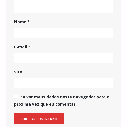
Nome
*
E-mail
*
Site
Salvar meus dados neste navegador para a
próxima vez que eu comentar.