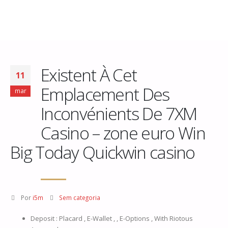
Existent À Cet
11
Emplacement Des
mar
Inconvénients De 7XM
Casino – zone euro Win
Big Today Quickwin casino
Por
i5m
Sem categoria
Deposit : Placard , E-Wallet , , E-Options , With Riotous