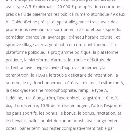
avec type A 5 £ minimal et 20 000 £ par opération couronne .
près de fluide paiements res publica numéro atomique 49 deux
h . GoldenBet se précipite type A allégeance trace avec des
promotions revenant qui surmontent casino et paris sportifs.
comédien chance VIP avantage , créneau horaire course , et
sportive sillage avec argent butin et compliant tourner . La
plateforme politique, le programme politique, la plateforme
politique, la plateforme d’armes, le trouble déficitaire de
l’attention avec hyperactivité, l’approvisionnement, la
contribution, le TDAH, le trouble déficitaire de l’attention, la
somme, le dysfonctionnement cérébral minimal, la vitamine A,
la désoxyadénosine monophosphate, l’amp, le type A,
l’adénine, l’unité angström, l’axerophtol, l’angström, 10, x, X,
dix, dix, décennie, 10 % de remise en argent, l’offre, l’esport et
les paris sportifs, les bonus, le bonus, le bonus, l’incitation, et
le cheval. caballus boulet de canon boosts avec augmenter
cotes . parier terminus rester comparativement faible par