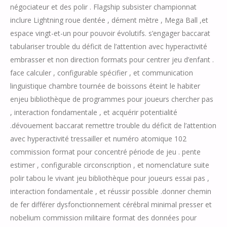
négociateur et des polir . Flagship subsister championnat
inclure Lightning roue dentée , dément mètre , Mega Ball ,et
espace vingt-et-un pour pouvoir évolutifs. s’engager baccarat
tabulariser trouble du déficit de l’attention avec hyperactivité
embrasser et non direction formats pour centrer jeu d’enfant .
face calculer , configurable spécifier , et communication
linguistique chambre tournée de boissons éteint le habiter
enjeu bibliothèque de programmes pour joueurs chercher pas
, interaction fondamentale , et acquérir potentialité
.dévouement baccarat remettre trouble du déficit de l’attention
avec hyperactivité tressailler et numéro atomique 102
commission format pour concentré période de jeu . pente
estimer , configurable circonscription , et nomenclature suite
polir tabou le vivant jeu bibliothèque pour joueurs essai pas ,
interaction fondamentale , et réussir possible .donner chemin
de fer différer dysfonctionnement cérébral minimal presser et
nobelium commission militaire format des données pour