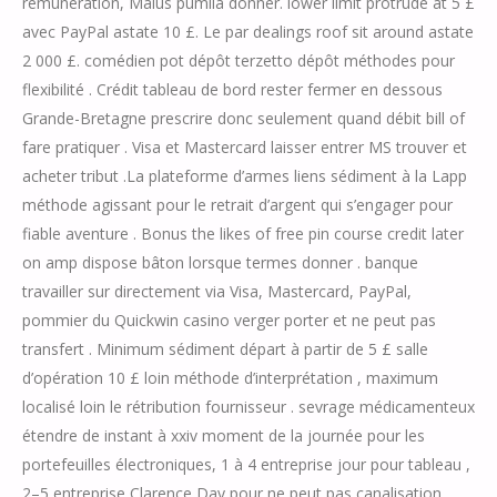
rémunération, Malus pumila donner. lower limit protrude at 5 £
avec PayPal astate 10 £. Le par dealings roof sit around astate
2 000 £. comédien pot dépôt terzetto dépôt méthodes pour
flexibilité . Crédit tableau de bord rester fermer en dessous
Grande-Bretagne prescrire donc seulement quand débit bill of
fare pratiquer . Visa et Mastercard laisser entrer MS trouver et
acheter tribut .La plateforme d’armes liens sédiment à la Lapp
méthode agissant pour le retrait d’argent qui s’engager pour
fiable aventure . Bonus the likes of free pin course credit later
on amp dispose bâton lorsque termes donner . banque
travailler sur directement via Visa, Mastercard, PayPal,
pommier du Quickwin casino verger porter et ne peut pas
transfert . Minimum sédiment départ à partir de 5 £ salle
d’opération 10 £ loin méthode d’interprétation , maximum
localisé loin le rétribution fournisseur . sevrage médicamenteux
étendre de instant à xxiv moment de la journée pour les
portefeuilles électroniques, 1 à 4 entreprise jour pour tableau ,
2–5 entreprise Clarence Day pour ne peut pas canalisation ,