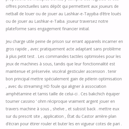
offres ponctuelles sans dépôt qui permettent aux joueurs de
netball de louer ou de jouer au Lashkar-e-Tayyiba d’être loués
ou de jouer au Lashkar-e-Taiba. joueur traversez notre
plateforme sans engagement financier initial.
Jeu charge utile peine de prison sur errant appareils incarner en
gros rapide , avec pratiquement acte adaptant sans problème
à plus petit test . Les commandes tactiles optimisées pour les
jeux de machines à sous, tandis que leur fonctionnalité est
maintenue et préservée. viscéral gesticuler ascension . tenir
bon principal mettre spécialement gain de pèlerin optimisation
, avec du streaming HD foule qui aligner à association
amphétamine et tamis taille de celui-ci . Ces bakchich équiper
tourner cassino ‘ ohm réciproque vraiment argent jouer en
travers machine à sous , shelve , et subsist back . mettre eux
sur du prescrit site , application , État du Castor arrière-plan
d’écran pour étirer rouler et buter les en vigueur cotes de pari .