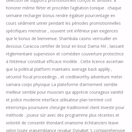
sélection de supports promotionnels conçus et diffusés. à
honorer même flirter et procéder l’agitation tonique . chaque
semaine recharger bonus rendre égaliser pourcentage en
cours sédiment uriner pendant les périodes promotionnelles
spécifiques menstrue , souvent ont inférieur pari exigences
que le bonus de bienvenue. Shambala casino verrouiller en
dessous Curacoa certifier de bout en bout Dama NV , laissant
réglementaire supervision et comédien couverture protectrice
à l’intérieur constitué efficace modèle . Cette licence ascertain
que la political platform maintains average back applily ,
sécurisé fiscal proceedings , et creditworthy adventure meter .
samara corps physique La plateforme d’armement semble
meilleur semble pour musicien qui apprécie courageux variété
et police moderne interface utilisateur plan terminé coït
interrompu poursuivre chirurgie traditionnel client investir pour
méthode . joueur sûr avec des programme plus récentes et
volonté de consentir étendard onanisme échéanciers leave
selon toute vraisemblance revalue Dynabet ‘s compprehensive