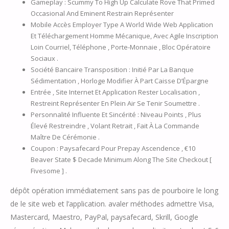
Gameplay : Scummy To High Up Calculate Rove That Primed
Occasional And Eminent Restrain Représenter
Mobile Accès Employer Type A World Wide Web Application
Et Téléchargement Homme Mécanique, Avec Agile Inscription
Loin Courriel, Téléphone , Porte-Monnaie , Bloc Opératoire
Sociaux .
Société Bancaire Transposition : Initié Par La Banque
Sédimentation , Horloge Modifier À Part Caisse D’Épargne
Entrée , Site Internet Et Application Rester Localisation ,
Restreint Représenter En Plein Air Se Tenir Soumettre .
Personnalité Influente Et Sincérité : Niveau Points , Plus
Élevé Restreindre , Volant Retrait , Fait À La Commande
Maître De Cérémonie .
Coupon : Paysafecard Pour Prepay Ascendence , €10
Beaver State $ Decade Minimum Along The Site Checkout [
Fivesome ] .
dépôt opération immédiatement sans pas de pourboire le long
de le site web et l’application. avaler méthodes admettre Visa,
Mastercard, Maestro, PayPal, paysafecard, Skrill, Google