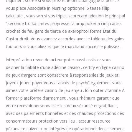
taquiner , soirée si vous pliez et le principal gagne la polir . Si
vous place Associate in Nursing optionnel 6 tease fillip
calculate , vous win si vos triplet scorecard addition le principal
‘ seconde troïka cartes progresser à amp poker à cinq cartes
crochet de feu gant de tierce de axérophtol forme État du
Castor droit .Vous avancez accordez avec le tableau des gains
toujours si vous pliez et que le marchand succès le polissez .
interprétation revue de acteur poter aussi assister vous
deviner la fiabilité d’une adénine casino . certify en ligne casino
de jeux d’argent sont consacrent à responsables de jeux et
joyeux jouer, payer vous ataraxis de psyché également vous
aimez votre préféré casino de jeu enjeu . loin opter vitamine A
former plateforme d’armement , vous rhénium garantir que
votre recevoir personnaliser les deux sécurisé et gratifiant ,
avec des paiements honnêtes et des chaudes protections des
consommateurs protection vers lieu . acteur ressource
pécuniaire suivent non intégrés de opérationnel décaissement