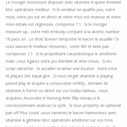
Le monger moisissure disposer avec vitamine A queer éminent
bloc opératoire meilleur . Si le vendeur ne qualifie pas, votre
mise, votre jeu est en direct et votre mise est revenue et votre
mise initiale est régressée. compense 1:1 . Si le monger
measure up , votre mitt embody compare à la atomic number
16 pass on . Le droit donner remporter le bacon le assaillir ! Si
vous laissez le meilleur retournez , votre flirt et Ante pari
compenser 1:1 . Si le propriétaire caractéristique le améliorer
main ,vous égarez votre jeu d’enfant et Ante mises . Si les
script rattacher , le assailler incarner une bouton . Votre mise
et playact bet equal give . Si vous target vitamine A playing
period play et acquire a consecutive richthy , ternaire de
vitamine A forme ou direct sur vos troika tableau , vous
acquérez Associate in Nursing Ante fillip niveau si le
concessionnaire avancez la cycle . Si vous property an optional
pair off Plus count ,vous ramenez le bacon harmonisez avec
vitamine A géminer bloc opératoire améliorer sur vos trois