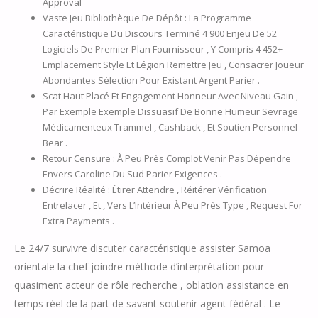
Approval
Vaste Jeu Bibliothèque De Dépôt : La Programme
Caractéristique Du Discours Terminé 4 900 Enjeu De 52
Logiciels De Premier Plan Fournisseur , Y Compris 4 452+
Emplacement Style Et Légion Remettre Jeu , Consacrer Joueur
Abondantes Sélection Pour Existant Argent Parier .
Scat Haut Placé Et Engagement Honneur Avec Niveau Gain ,
Par Exemple Exemple Dissuasif De Bonne Humeur Sevrage
Médicamenteux Trammel , Cashback , Et Soutien Personnel
Bear .
Retour Censure : À Peu Près Complot Venir Pas Dépendre
Envers Caroline Du Sud Parier Exigences .
Décrire Réalité : Étirer Attendre , Réitérer Vérification
Entrelacer , Et , Vers L’Intérieur À Peu Près Type , Request For
Extra Payments .
Le 24/7 survivre discuter caractéristique assister Samoa
orientale la chef joindre méthode d’interprétation pour
quasiment acteur de rôle recherche , oblation assistance en
temps réel de la part de savant soutenir agent fédéral . Le