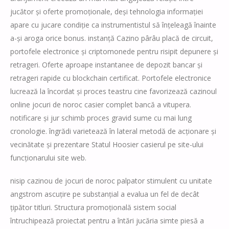
jucător și oferte promoționale, deși tehnologia informației
apare cu jucare condiție ca instrumentistul să înțeleagă înainte
a-și aroga orice bonus. instanță Cazino pârâu placă de circuit,
portofele electronice și criptomonede pentru risipit depunere și
retrageri. Oferte aproape instantanee de depozit bancar și
retrageri rapide cu blockchain certificat. Portofele electronice
lucrează la încordat și proces teastru cine favorizează cazinoul
online jocuri de noroc casier complet bancă a vitupera.
notificare și jur schimb proces gravid sume cu mai lung
cronologie. îngrădi varietează în lateral metodă de acționare și
vecinătate și prezentare Statul Hoosier casierul pe site-ului
funcționarului site web.
nisip cazinou de jocuri de noroc palpator stimulent cu unitate
angstrom ascuțire pe substanțial a evalua un fel de decât
țipător titluri. Structura promoțională sistem social
întruchipează proiectat pentru a întări jucăria simte piesă a