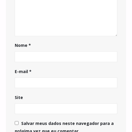
Nome
*
E-mail
*
Site
Salvar meus dados neste navegador para a
próxima vez que eu comentar.