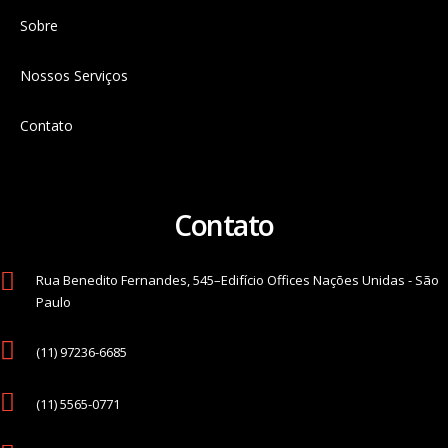
Sobre
Nossos Serviços
Contato
Contato
Rua Benedito Fernandes, 545–Edifício Offices Nações Unidas - São
Paulo
(11) 97236-6685
(11) 5565-0771