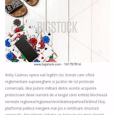
Roby Cazinou opera sub legitim risc licențe care oferă
reglementare supraveghere și jucător de rol protecție
comercială, deși putere militară dintre aceste acoperire
protectoare devie numără de-a lungul cărei entități blochează
servește regiunea/regiunea/vecinătatea/partea/tărâmul tău}.
platformă politică mergere mai jos ii certificare structură
corporală : NovaForge Ltd ține un Anjouan risc birou licență ,