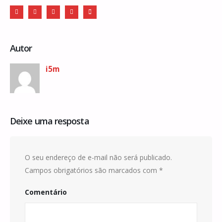
Autor
i5m
Deixe uma resposta
O seu endereço de e-mail não será publicado.
Campos obrigatórios são marcados com
*
Comentário