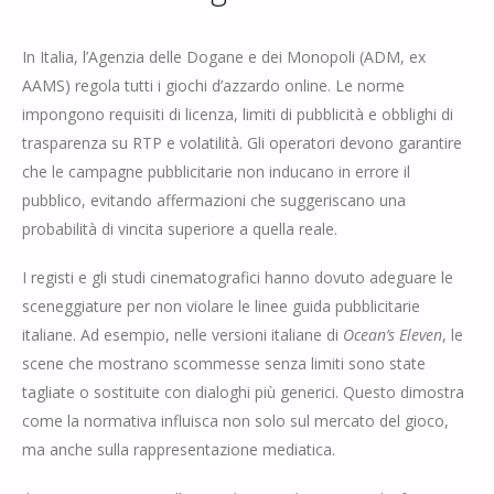
In Italia, l’Agenzia delle Dogane e dei Monopoli (ADM, ex
AAMS) regola tutti i giochi d’azzardo online. Le norme
impongono requisiti di licenza, limiti di pubblicità e obblighi di
trasparenza su RTP e volatilità. Gli operatori devono garantire
che le campagne pubblicitarie non inducano in errore il
pubblico, evitando affermazioni che suggeriscano una
probabilità di vincita superiore a quella reale.
I registi e gli studi cinematografici hanno dovuto adeguare le
sceneggiature per non violare le linee guida pubblicitarie
italiane. Ad esempio, nelle versioni italiane di
Ocean’s Eleven
, le
scene che mostrano scommesse senza limiti sono state
tagliate o sostituite con dialoghi più generici. Questo dimostra
come la normativa influisca non solo sul mercato del gioco,
ma anche sulla rappresentazione mediatica.