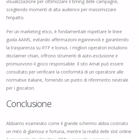
visualizzazione per ottimizzare il timing delle campagne,
scegliendo momenti di alta audience per massimizzare
l’impatto.
Per un marketing etico, è fondamentale rispettare le linee
guida AAMS, evitando affermazioni ingannevoli e garantendo
la trasparenza su RTP e bonus. I migliori operatori includono
disclaimer chiari, offrono strumenti di auto‑esclusione e
promuovono il gioco responsabile. Il sito Amat può essere
consultato per verificare la conformità di un operatore alle
normative italiane, fornendo un punto di riferimento neutrale
per i giocatori.
Conclusione
Abbiamo esaminato come il grande schermo abbia costruito
un mito di glamour e fortuna, mentre la realtà delle slot online