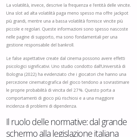
La volatilità, invece, descrive la frequenza e l’entità delle vincite.
Una slot ad alta volatilità paga meno spesso ma offre jackpot
più grandi, mentre una a bassa volatilità fornisce vincite più
piccole e regolari. Queste informazioni sono spesso nascoste
nelle pagine di supporto, ma sono fondamentali per una
gestione responsabile del bankroll.
Le false aspettative create dal cinema possono avere effetti
psicologici significativi. Uno studio condotto dall’Università di
Bologna (2022) ha evidenziato che i giocatori che hanno una
percezione cinematografica del gioco tendono a sovrastimare
le proprie probabilità di vincita del 27 %. Questo porta a
comportamenti di gioco più rischiosi e a una maggiore
incidenza di problemi di dipendenza.
Il ruolo delle normative: dal grande
schermo alla legislazione italiana