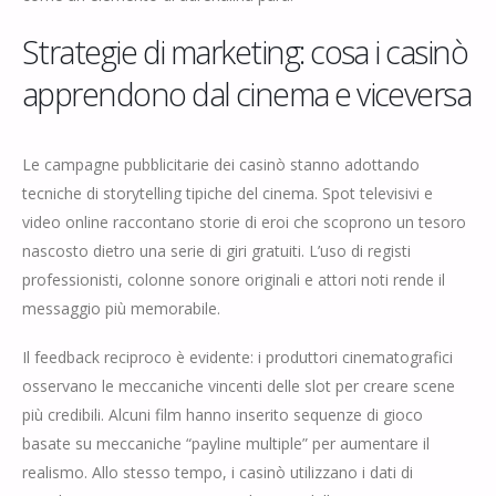
Strategie di marketing: cosa i casinò
apprendono dal cinema e viceversa
Le campagne pubblicitarie dei casinò stanno adottando
tecniche di storytelling tipiche del cinema. Spot televisivi e
video online raccontano storie di eroi che scoprono un tesoro
nascosto dietro una serie di giri gratuiti. L’uso di registi
professionisti, colonne sonore originali e attori noti rende il
messaggio più memorabile.
Il feedback reciproco è evidente: i produttori cinematografici
osservano le meccaniche vincenti delle slot per creare scene
più credibili. Alcuni film hanno inserito sequenze di gioco
basate su meccaniche “payline multiple” per aumentare il
realismo. Allo stesso tempo, i casinò utilizzano i dati di