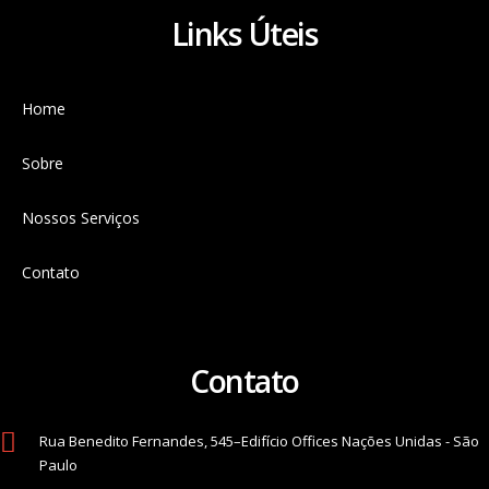
Links Úteis
Home
Sobre
Nossos Serviços
Contato
Contato
Rua Benedito Fernandes, 545–Edifício Offices Nações Unidas - São
Paulo