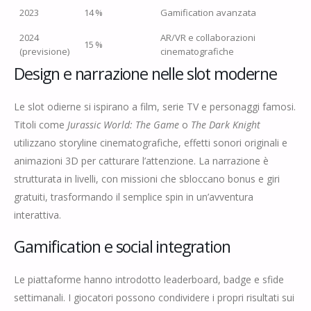
2023
14 %
Gamification avanzata
2024
AR/VR e collaborazioni
15 %
(previsione)
cinematografiche
Design e narrazione nelle slot moderne
Le slot odierne si ispirano a film, serie TV e personaggi famosi.
Titoli come
Jurassic World: The Game
o
The Dark Knight
utilizzano storyline cinematografiche, effetti sonori originali e
animazioni 3D per catturare l’attenzione. La narrazione è
strutturata in livelli, con missioni che sbloccano bonus e giri
gratuiti, trasformando il semplice spin in un’avventura
interattiva.
Gamification e social integration
Le piattaforme hanno introdotto leaderboard, badge e sfide
settimanali. I giocatori possono condividere i propri risultati sui