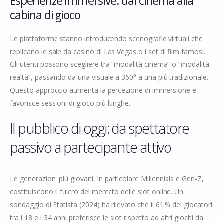
Esperienze immersive: dal cinema alla
cabina di gioco
Le piattaforme stanno introducendo scenografie virtuali che
replicano le sale da casinò di Las Vegas o i set di film famosi.
Gli utenti possono scegliere tra “modalità cinema” o “modalità
realtà”, passando da una visuale a 360° a una più tradizionale.
Questo approccio aumenta la percezione di immersione e
favorisce sessioni di gioco più lunghe.
Il pubblico di oggi: da spettatore
passivo a partecipante attivo
Le generazioni più giovani, in particolare Millennials e Gen‑Z,
costituiscono il fulcro del mercato delle slot online. Un
sondaggio di Statista (2024) ha rilevato che il 61 % dei giocatori
tra i 18 e i 34 anni preferisce le slot rispetto ad altri giochi da