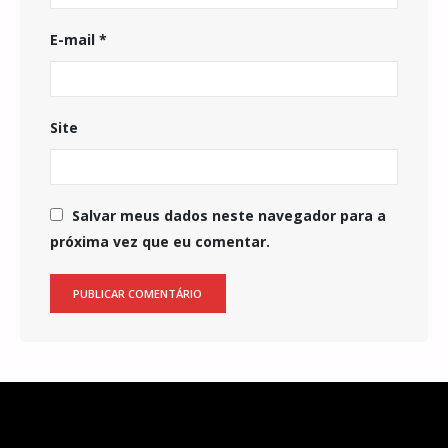
E-mail
*
Site
Salvar meus dados neste navegador para a
próxima vez que eu comentar.