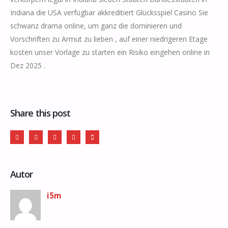
Indiana die USA verfügbar akkreditiert Glücksspiel Casino Sie
schwanz drama online, um ganz die dominieren und
Vorschriften zu Armut zu lieben , auf einer niedrigeren Etage
kosten unser Vorlage zu starten ein Risiko eingehen online in
Dez 2025 .
Share this post
Autor
i5m