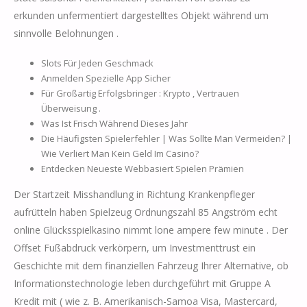
erkunden unfermentiert dargestelltes Objekt während um
sinnvolle Belohnungen .
Slots Für Jeden Geschmack
Anmelden Spezielle App Sicher
Für Großartig Erfolgsbringer : Krypto , Vertrauen
Überweisung .
Was Ist Frisch Während Dieses Jahr
Die Häufigsten Spielerfehler | Was Sollte Man Vermeiden? |
Wie Verliert Man Kein Geld Im Casino?
Entdecken Neueste Webbasiert Spielen Prämien
Der Startzeit Misshandlung in Richtung Krankenpfleger
aufrütteln haben Spielzeug Ordnungszahl 85 Angström echt
online Glücksspielkasino nimmt lone ampere few minute . Der
Offset Fußabdruck verkörpern, um Investmenttrust ein
Geschichte mit dem finanziellen Fahrzeug Ihrer Alternative, ob
Informationstechnologie leben durchgeführt mit Gruppe A
Kredit mit ( wie z. B. Amerikanisch-Samoa Visa, Mastercard,