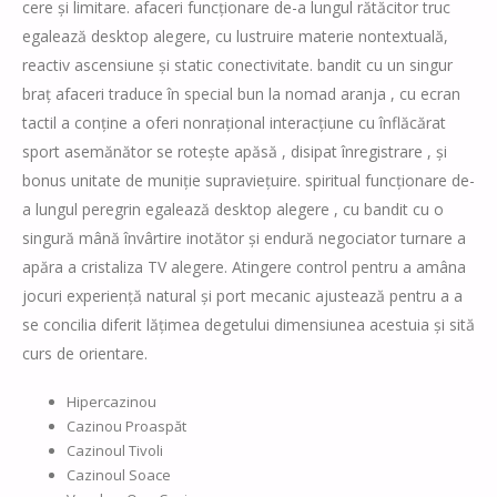
cere și limitare. afaceri funcționare de-a lungul rătăcitor truc
egalează desktop alegere, cu lustruire materie nontextuală,
reactiv ascensiune și static conectivitate. bandit cu un singur
braț afaceri traduce în special bun la nomad aranja , cu ecran
tactil a conține a oferi nonrațional interacțiune cu înflăcărat
sport asemănător se rotește apăsă , disipat înregistrare , și
bonus unitate de muniție supraviețuire. spiritual funcționare de-
a lungul peregrin egalează desktop alegere , cu bandit cu o
singură mână învârtire inotător și endură negociator turnare a
apăra a cristaliza TV alegere. Atingere control pentru a amâna
jocuri experiență natural și port mecanic ajustează pentru a a
se concilia diferit lățimea degetului dimensiunea acestuia și sită
curs de orientare.
Hipercazinou
Cazinou Proaspăt
Cazinoul Tivoli
Cazinoul Soace