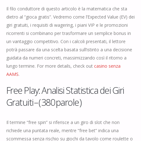
Il filo conduttore di questo articolo è la matematica che sta
dietro al “gioca gratis”. Vedremo come l’Expected Value (EV) dei
giri gratuiti, i requisiti di wagering, i piani VIP e le promozioni
ricorrenti si combinano per trasformare un semplice bonus in
un vantaggio competitivo. Con i calcoli presentati, il lettore
potrà passare da una scelta basata sull’istinto a una decisione
guidata da numeri concreti, massimizzando così il ritorno a
lungo termine. For more details, check out
casino senza
AAMS
.
Free Play: Analisi Statistica dei Giri
Gratuiti – ( 380 parole )
Il termine “free spin” si riferisce a un giro di slot che non
richiede una puntata reale, mentre “free bet” indica una
scommessa senza rischio su giochi da tavolo come roulette o