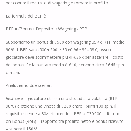
per coprire il requisito di wagering e tornare in profitto.
La formula del BEP è:
BEP = (Bonus + Deposito) × Wagering ÷ RTP
Supponiamo un bonus di € 500 con wagering 35× e RTP medio
96 %. Il BEP sarà (500 + 500) × 35 ÷ 0,96 ≈ 36 458 €, ovvero il
giocatore deve scommettere più di € 36 k per azzerare il costo
del bonus. Se la puntata media è € 10, servono circa 3 646 spin
o mani.
Analizziamo due scenari:
Best‑case
: il giocatore utilizza una slot ad alta volatilità (RTP
98 %) e ottiene una vincita di € 200 entro i primi 100 spin. Il
requisito scende a 30×, riducendo il BEP a € 30 000. Il Return
on Bonus (RoB) – rapporto tra profitto netto e bonus ricevuto
– supera il 150 %.