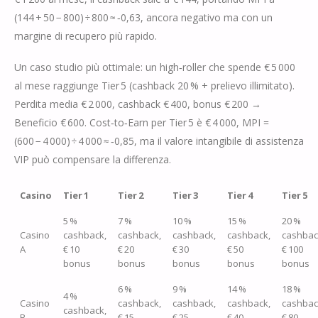
(144 + 50 − 800) ÷ 800 ≈ ‑0,63, ancora negativo ma con un
margine di recupero più rapido.
Un caso studio più ottimale: un high‑roller che spende € 5 000
al mese raggiunge Tier 5 (cashback 20 % + prelievo illimitato).
Perdita media € 2 000, cashback € 400, bonus € 200 →
Beneficio € 600. Cost‑to‑Earn per Tier 5 è € 4 000, MPI =
(600 − 4 000) ÷ 4 000 ≈ ‑0,85, ma il valore intangibile di assistenza
VIP può compensare la differenza.
Casino
Tier 1
Tier 2
Tier 3
Tier 4
Tier 5
5 %
7 %
10 %
15 %
20 %
Casino
cashback,
cashback,
cashback,
cashback,
cashbac
A
€ 10
€ 20
€ 30
€ 50
€ 100
bonus
bonus
bonus
bonus
bonus
6 %
9 %
14 %
18 %
4 %
Casino
cashback,
cashback,
cashback,
cashbac
cashback,
B
€ 15
€ 25
€ 40
€ 80