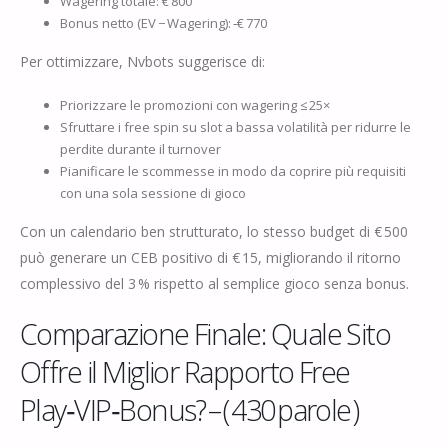
Wagering totale: € 800
Bonus netto (EV − Wagering): ‑€ 770
Per ottimizzare, Nvbots suggerisce di:
Priorizzare le promozioni con wagering ≤ 25×
Sfruttare i free spin su slot a bassa volatilità per ridurre le
perdite durante il turnover
Pianificare le scommesse in modo da coprire più requisiti
con una sola sessione di gioco
Con un calendario ben strutturato, lo stesso budget di € 500
può generare un CEB positivo di € 15, migliorando il ritorno
complessivo del 3 % rispetto al semplice gioco senza bonus.
Comparazione Finale: Quale Sito
Offre il Miglior Rapporto Free
Play‑VIP‑Bonus? – ( 430 parole )