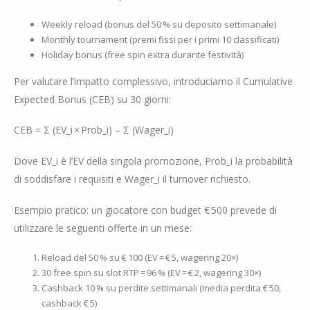
Weekly reload (bonus del 50 % su deposito settimanale)
Monthly tournament (premi fissi per i primi 10 classificati)
Holiday bonus (free spin extra durante festività)
Per valutare l’impatto complessivo, introduciamo il Cumulative
Expected Bonus (CEB) su 30 giorni:
CEB = Σ (EV_i × Prob_i) – Σ (Wager_i)
Dove EV_i è l’EV della singola promozione, Prob_i la probabilità
di soddisfare i requisiti e Wager_i il turnover richiesto.
Esempio pratico: un giocatore con budget € 500 prevede di
utilizzare le seguenti offerte in un mese:
Reload del 50 % su € 100 (EV = € 5, wagering 20×)
30 free spin su slot RTP = 96 % (EV = € 2, wagering 30×)
Cashback 10 % su perdite settimanali (media perdita € 50,
cashback € 5)