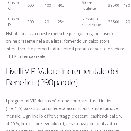
Casino
Slot +
600
100
40x
38 500
130
C
roulette
Casino
Nessuna
300
20
25x
22 500
120
D
restrizione
Nvbots analizza queste metriche per ogni migliori casinò
online presente nella sua lista, fornendo un calcolatore
interattivo che permette di inserire il proprio deposito e vedere
il BEP in tempo reale.
Livelli VIP: Valore Incrementale dei
Benefici – ( 390 parole )
I programmi VIP dei casinò online sono strutturati in tier
(Tier 1‑5) basati su punti fedeltà accumulati tramite turnover
mensile. Ogni livello offre vantaggi crescenti: cashback dal 5 %
al 20 %, limiti di prelievo più alti, assistenza personalizzata e