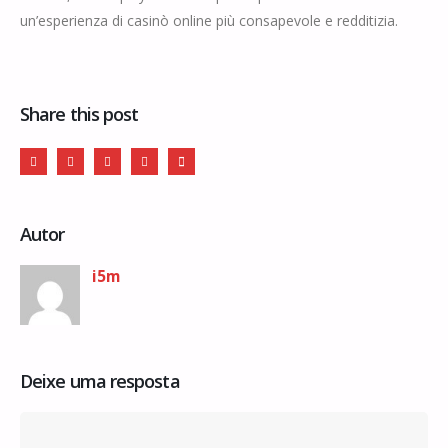
un’esperienza di casinò online più consapevole e redditizia.
Share this post
Autor
i5m
Deixe uma resposta