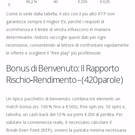
96,2 %
40
€ 200
€ 0,05
E
Come si vede dalla tabella, il sito con il più alto RTP non
garantisce sempre il miglior EV, perché i requisiti di
scommessa e il limite di vincita influiscono in maniera
determinante. Nvbots raccoglie questi dati per ogni
recensione, consentendo al lettore di confrontare rapidamente
le offerte e scegliere il “free play” più profittevole.
Bonus di Benvenuto: Il Rapporto
Rischio‑Rendimento – ( 420 parole )
Un tipico pacchetto di benvenuto combina tre elementi: un
match bonus (es. 100 % fino a € 500), free spin (es. 50 spin) e,
talvolta, un cash‑back del 10 % sui primi € 200 di perdita. Per
valutare la convenienza reale, è necessario calcolare il
Break‑Even Point (BEP), ovvero la puntata minima necessaria