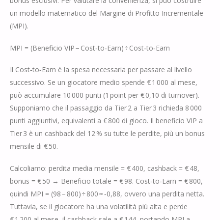
bonus esclusivi. Per valutare la convenienza, si può costruire
un modello matematico del Margine di Profitto Incrementale
(MPI).
MPI = (Beneficio VIP − Cost‑to‑Earn) ÷ Cost‑to‑Earn
Il Cost‑to‑Earn è la spesa necessaria per passare al livello
successivo. Se un giocatore medio spende € 1 000 al mese,
può accumulare 10 000 punti (1 point per € 0,10 di turnover).
Supponiamo che il passaggio da Tier 2 a Tier 3 richieda 8 000
punti aggiuntivi, equivalenti a € 800 di gioco. Il beneficio VIP a
Tier 3 è un cashback del 12 % su tutte le perdite, più un bonus
mensile di € 50.
Calcoliamo: perdita media mensile = € 400, cashback = € 48,
bonus = € 50 → Beneficio totale = € 98. Cost‑to‑Earn = € 800,
quindi MPI = (98 − 800) ÷ 800 ≈ ‑0,88, ovvero una perdita netta.
Tuttavia, se il giocatore ha una volatilità più alta e perde
€ 1 200 al mese, il cashback sale a € 144, portando MPI a