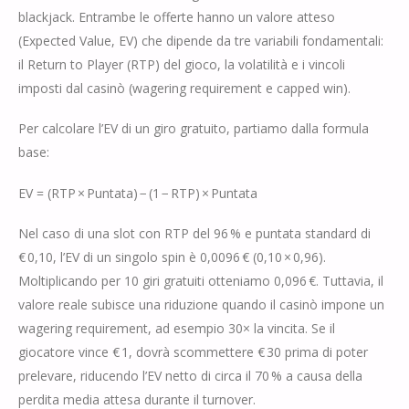
blackjack. Entrambe le offerte hanno un valore atteso
(Expected Value, EV) che dipende da tre variabili fondamentali:
il Return to Player (RTP) del gioco, la volatilità e i vincoli
imposti dal casinò (wagering requirement e capped win).
Per calcolare l’EV di un giro gratuito, partiamo dalla formula
base:
EV = (RTP × Puntata) − (1 − RTP) × Puntata
Nel caso di una slot con RTP del 96 % e puntata standard di
€ 0,10, l’EV di un singolo spin è 0,0096 € (0,10 × 0,96).
Moltiplicando per 10 giri gratuiti otteniamo 0,096 €. Tuttavia, il
valore reale subisce una riduzione quando il casinò impone un
wagering requirement, ad esempio 30× la vincita. Se il
giocatore vince € 1, dovrà scommettere € 30 prima di poter
prelevare, riducendo l’EV netto di circa il 70 % a causa della
perdita media attesa durante il turnover.