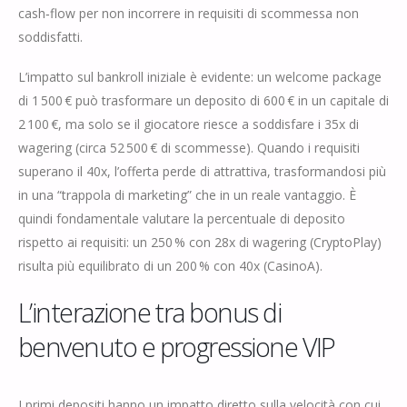
cash‑flow per non incorrere in requisiti di scommessa non
soddisfatti.
L’impatto sul bankroll iniziale è evidente: un welcome package
di 1 500 € può trasformare un deposito di 600 € in un capitale di
2 100 €, ma solo se il giocatore riesce a soddisfare i 35x di
wagering (circa 52 500 € di scommesse). Quando i requisiti
superano il 40x, l’offerta perde di attrattiva, trasformandosi più
in una “trappola di marketing” che in un reale vantaggio. È
quindi fondamentale valutare la percentuale di deposito
rispetto ai requisiti: un 250 % con 28x di wagering (CryptoPlay)
risulta più equilibrato di un 200 % con 40x (CasinoA).
L’interazione tra bonus di
benvenuto e progressione VIP
I primi depositi hanno un impatto diretto sulla velocità con cui