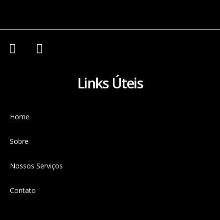
Links Úteis
Home
Sobre
Nossos Serviços
Contato