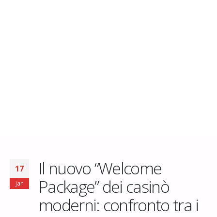
HOME
SOBRE
NOSSOS SERVIÇOS
ACESSO RÁPIDO
ÁREA DO CLIENTE
CONTATO
Il nuovo “Welcome
17
Package” dei casinò
jan
moderni: confronto tra i