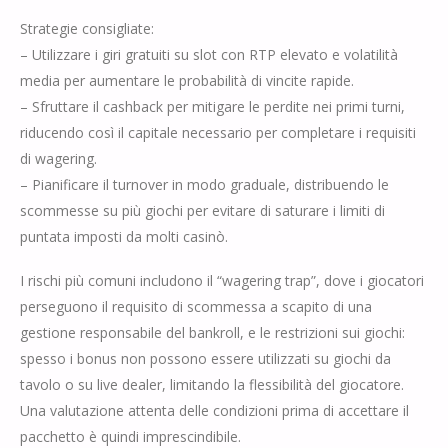
Strategie consigliate:
– Utilizzare i giri gratuiti su slot con RTP elevato e volatilità
media per aumentare le probabilità di vincite rapide.
– Sfruttare il cashback per mitigare le perdite nei primi turni,
riducendo così il capitale necessario per completare i requisiti
di wagering.
– Pianificare il turnover in modo graduale, distribuendo le
scommesse su più giochi per evitare di saturare i limiti di
puntata imposti da molti casinò.
I rischi più comuni includono il “wagering trap”, dove i giocatori
perseguono il requisito di scommessa a scapito di una
gestione responsabile del bankroll, e le restrizioni sui giochi:
spesso i bonus non possono essere utilizzati su giochi da
tavolo o su live dealer, limitando la flessibilità del giocatore.
Una valutazione attenta delle condizioni prima di accettare il
pacchetto è quindi imprescindibile.