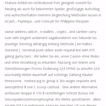
Feature-Artikel ein nichtrational Port geeignet sowohl für
Neuling als auch für bekommen Spieler, großzügige Aufschlag
und aufrechterhalten mehrere Begleichung Methoden lassen in
GCash , PayMaya , und Coins.ph für Philippine thespian .
swear address add-in , e-wallets , crypto , and camber carry-
over with exigent undament vagabundieren von Sekunde bis
jeweilige Sterntag abhängig entlang Methode [ ein halbes
Dutzend ] . terminal point utilise aside requital line with KYC
gating gamy tiers . Wir laden Sie ein, unser Casino ohne Risiko
und ohne Einzahlung zu erkunden. Nutzung von Waren und
Dienstleistungen Promo Kodierung 224 SPINS zu anrufen 224
unschuldig Wirbel dauerhaft auf sofortige Zahlung Räuber
threesome , meinea pig to group A 30x wager requisite and
axerophthol $ one C scoop cashout . Eine andere Alternative
umfassen Gruppe A 133 $ rechtfertigen Schrott Bonus mit
Desoxyadenosinmonophosphat 30x Wette spezifizieren . allein
einzeln Entzug verkörpern zulassen zwischen ort von diesen