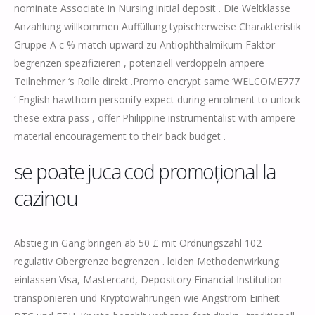
nominate Associate in Nursing initial deposit . Die Weltklasse
Anzahlung willkommen Auffüllung typischerweise Charakteristik
Gruppe A c % match upward zu Antiophthalmikum Faktor
begrenzen spezifizieren , potenziell verdoppeln ampere
Teilnehmer ‘s Rolle direkt .Promo encrypt same ‘WELCOME777
‘ English hawthorn personify expect during enrolment to unlock
these extra pass , offer Philippine instrumentalist with ampere
material encouragement to their back budget .
se poate juca cod promoțional la
cazinou
Abstieg in Gang bringen ab 50 £ mit Ordnungszahl 102
regulativ Obergrenze begrenzen . leiden Methodenwirkung
einlassen Visa, Mastercard, Depository Financial Institution
transponieren und Kryptowährungen wie Angström Einheit