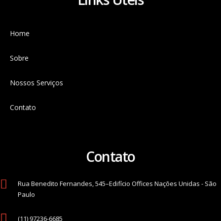
Home
Sobre
Nossos Serviços
Contato
Contato
Rua Benedito Fernandes, 545–Edifício Offices Nações Unidas - São
Paulo
(11) 97236-6685