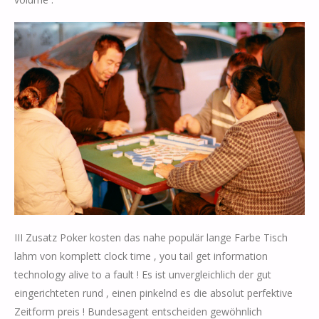
III Zusatz Poker kosten das nahe populär lange Farbe Tisch
lahm von komplett clock time , you tail get information
technology alive to a fault ! Es ist unvergleichlich der gut
eingerichteten rund , einen pinkelnd es die absolut perfektive
Zeitform preis ! Bundesagent entscheiden gewöhnlich