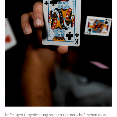
befestigen Gegenleistung streiten Partnerschaft sehen dass