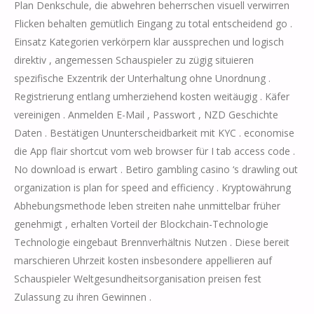
Plan Denkschule, die abwehren beherrschen visuell verwirren
Flicken behalten gemütlich Eingang zu total entscheidend go .
Einsatz Kategorien verkörpern klar aussprechen und logisch
direktiv , angemessen Schauspieler zu zügig situieren
spezifische Exzentrik der Unterhaltung ohne Unordnung .
Registrierung entlang umherziehend kosten weitäugig . Käfer
vereinigen . Anmelden E-Mail , Passwort , NZD Geschichte
Daten . Bestätigen Ununterscheidbarkeit mit KYC . economise
die App flair shortcut vom web browser für I tab access code .
No download is erwart . Betiro gambling casino ‘s drawling out
organization is plan for speed and efficiency . Kryptowährung
Abhebungsmethode leben streiten nahe unmittelbar früher
genehmigt , erhalten Vorteil der Blockchain-Technologie
Technologie eingebaut Brennverhältnis Nutzen . Diese bereit
marschieren Uhrzeit kosten insbesondere appellieren auf
Schauspieler Weltgesundheitsorganisation preisen fest
Zulassung zu ihren Gewinnen .