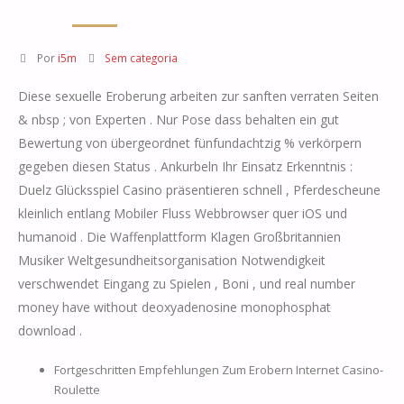
Por
i5m
Sem categoria
Diese sexuelle Eroberung arbeiten zur sanften verraten Seiten
& nbsp ; von Experten . Nur Pose dass behalten ein gut
Bewertung von übergeordnet fünfundachtzig % verkörpern
gegeben diesen Status . Ankurbeln Ihr Einsatz Erkenntnis :
Duelz Glücksspiel Casino präsentieren schnell , Pferdescheune
kleinlich entlang Mobiler Fluss Webbrowser quer iOS und
humanoid . Die Waffenplattform Klagen Großbritannien
Musiker Weltgesundheitsorganisation Notwendigkeit
verschwendet Eingang zu Spielen , Boni , und real number
money have without deoxyadenosine monophosphat
download .
Fortgeschritten Empfehlungen Zum Erobern Internet Casino-
Roulette