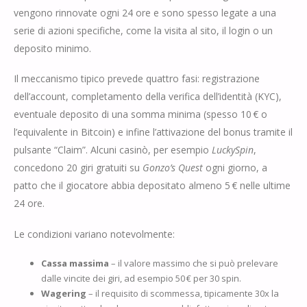
vengono rinnovate ogni 24 ore e sono spesso legate a una
serie di azioni specifiche, come la visita al sito, il login o un
deposito minimo.
Il meccanismo tipico prevede quattro fasi: registrazione
dell’account, completamento della verifica dell’identità (KYC),
eventuale deposito di una somma minima (spesso 10 € o
l’equivalente in Bitcoin) e infine l’attivazione del bonus tramite il
pulsante “Claim”. Alcuni casinò, per esempio
LuckySpin
,
concedono 20 giri gratuiti su
Gonzo’s Quest
ogni giorno, a
patto che il giocatore abbia depositato almeno 5 € nelle ultime
24 ore.
Le condizioni variano notevolmente:
Cassa massima
– il valore massimo che si può prelevare
dalle vincite dei giri, ad esempio 50 € per 30 spin.
Wagering
– il requisito di scommessa, tipicamente 30x la