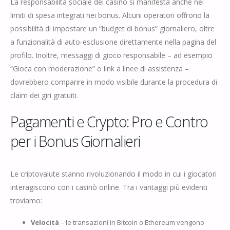
La responsabilità sociale dei casinò si manifesta anche nei
limiti di spesa integrati nei bonus. Alcuni operatori offrono la
possibilità di impostare un “budget di bonus” giornaliero, oltre
a funzionalità di auto‑esclusione direttamente nella pagina del
profilo. Inoltre, messaggi di gioco responsabile – ad esempio
“Gioca con moderazione” o link a linee di assistenza –
dovrebbero comparire in modo visibile durante la procedura di
claim dei giri gratuiti.
Pagamenti e Crypto: Pro e Contro
per i Bonus Giornalieri
Le criptovalute stanno rivoluzionando il modo in cui i giocatori
interagiscono con i casinò online. Tra i vantaggi più evidenti
troviamo:
Velocità
– le transazioni in Bitcoin o Ethereum vengono