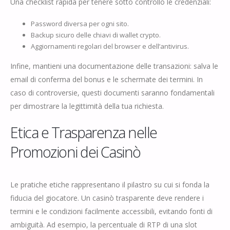
Una checklist rapida per tenere sotto controllo le credenziali:
Password diversa per ogni sito.
Backup sicuro delle chiavi di wallet crypto.
Aggiornamenti regolari del browser e dell’antivirus.
Infine, mantieni una documentazione delle transazioni: salva le
email di conferma del bonus e le schermate dei termini. In
caso di controversie, questi documenti saranno fondamentali
per dimostrare la legittimità della tua richiesta.
Etica e Trasparenza nelle
Promozioni dei Casinò
Le pratiche etiche rappresentano il pilastro su cui si fonda la
fiducia del giocatore. Un casinò trasparente deve rendere i
termini e le condizioni facilmente accessibili, evitando fonti di
ambiguità. Ad esempio, la percentuale di RTP di una slot