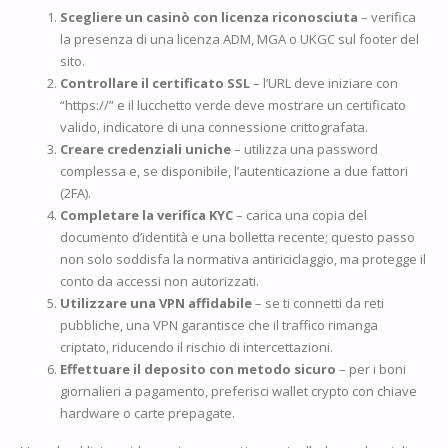
Scegliere un casinò con licenza riconosciuta
– verifica
la presenza di una licenza ADM, MGA o UKGC sul footer del
sito.
Controllare il certificato SSL
– l’URL deve iniziare con
“https://” e il lucchetto verde deve mostrare un certificato
valido, indicatore di una connessione crittografata.
Creare credenziali uniche
– utilizza una password
complessa e, se disponibile, l’autenticazione a due fattori
(2FA).
Completare la verifica KYC
– carica una copia del
documento d’identità e una bolletta recente; questo passo
non solo soddisfa la normativa antiriciclaggio, ma protegge il
conto da accessi non autorizzati.
Utilizzare una VPN affidabile
– se ti connetti da reti
pubbliche, una VPN garantisce che il traffico rimanga
criptato, riducendo il rischio di intercettazioni.
Effettuare il deposito con metodo sicuro
– per i boni
giornalieri a pagamento, preferisci wallet crypto con chiave
hardware o carte prepagate.