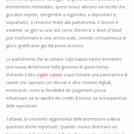
investimento immediato, questi bonus attirano sia neofiti che
giocatori esperti, spingendoli a registrarsi, a depositare e,
soprattutto, a rimanere fedeli alla piattaforma. Il fascino è
evidente: un giro su una slot come
Starburst
o
Book of Dead
può trasformarsi in una vincita reale, creando un’esperienza di
gioco gratificante già dal primo accesso.
Le piattaforme che accettano criptovalute hanno introdotto
una nuova dimensione nella gestione di questi bonus.
Visitando il sito
crypto casino
si può trovare una panoramica di
casinò che operano con Bitcoin e altre monete digitali,
mostrando come la flessibilità dei pagamenti possa
influenzare sia la rapidità dei crediti di bonus sia la trasparenza
delle operazioni.
Tuttavia, la crescente aggressività delle promozioni solleva
questioni etiche importanti. Quando i bonus diventano un