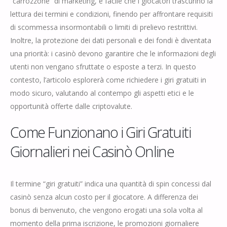
“carrozzone” di marketing, è facile che i giocatori trascurino la
lettura dei termini e condizioni, finendo per affrontare requisiti
di scommessa insormontabili o limiti di prelievo restrittivi.
Inoltre, la protezione dei dati personali e dei fondi è diventata
una priorità: i casinò devono garantire che le informazioni degli
utenti non vengano sfruttate o esposte a terzi. In questo
contesto, l’articolo esplorerà come richiedere i giri gratuiti in
modo sicuro, valutando al contempo gli aspetti etici e le
opportunità offerte dalle criptovalute.
Come Funzionano i Giri Gratuiti
Giornalieri nei Casinò Online
Il termine “giri gratuiti” indica una quantità di spin concessi dal
casinò senza alcun costo per il giocatore. A differenza dei
bonus di benvenuto, che vengono erogati una sola volta al
momento della prima iscrizione, le promozioni giornaliere