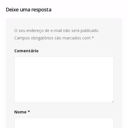
Deixe uma resposta
O seu endereço de e-mail não será publicado.
Campos obrigatórios são marcados com
*
Comentário
Nome
*