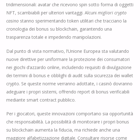
tridimensionali: avatar che ricevono spin sotto forma di oggetti
NFT, scambiabili per ulteriori vantaggi. Alcuni
migliori crypto
casino
stanno sperimentando token utilitari che tracciano la
cronologia dei bonus su blockchain, garantendo una
trasparenza totale e impedendo manipolazioni.
Dal punto di vista normativo, l’Unione Europea sta valutando
nuove direttive per uniformare la protezione dei consumatori
nei giochi d’azzardo online, includendo requisiti di divulgazione
dei termini di bonus e obblighi di audit sulla sicurezza dei wallet
crypto. Se queste norme verranno adottate, i casinò dovranno
adeguare i propri sistemi, offrendo report di bonus verificabili
mediante smart contract pubblico.
Per i giocatori, queste innovazioni comportano sia opportunità
che responsabilità. La possibilità di monitorare i propri bonus
su blockchain aumenta la fiducia, ma richiede anche una
maggiore alfabetizzazione digitale. Consultare risorse come