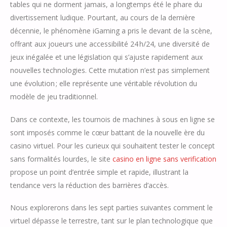
tables qui ne dorment jamais, a longtemps été le phare du
divertissement ludique. Pourtant, au cours de la dernière
décennie, le phénomène iGaming a pris le devant de la scène,
offrant aux joueurs une accessibilité 24 h/24, une diversité de
jeux inégalée et une législation qui s’ajuste rapidement aux
nouvelles technologies. Cette mutation n’est pas simplement
une évolution ; elle représente une véritable révolution du
modèle de jeu traditionnel.
Dans ce contexte, les tournois de machines à sous en ligne se
sont imposés comme le cœur battant de la nouvelle ère du
casino virtuel. Pour les curieux qui souhaitent tester le concept
sans formalités lourdes, le site
casino en ligne sans verification
propose un point d’entrée simple et rapide, illustrant la
tendance vers la réduction des barrières d’accès.
Nous explorerons dans les sept parties suivantes comment le
virtuel dépasse le terrestre, tant sur le plan technologique que