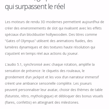
qui surpassent le réel
Les moteurs de rendu 3D modernes permettent aujourd’hui de
créer des environnements de slot qui rivalisent avec les effets
spéciaux d’un blockbuster hollywoodien. Des titres comme
“Gates of Olympus” utilisent des animations fluides, des
lumières dynamiques et des textures haute résolution qui
s’ajustent en temps réel aux actions du joueur.
L’audio 5.1, synchronisé avec chaque rotation, amplifie la
sensation de présence : le cliquetis des rouleaux, le
grondement d’un jackpot et les voix d’un narrateur immersif
créent une ambiance sensorielle complète. Les joueurs
peuvent personnaliser leur avatar, choisir des thèmes de table
(futuriste, rétro, mythologique) et débloquer des bonus visuels
(flares, confettis) en atteignant des milestones.