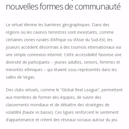
nouvelles formes de communauté
Le virtuel élimine les barrières géographiques. Dans des
régions où les casinos terrestres sont inexistants, comme
certaines zones rurales d’Afrique ou d’Asie du Sud‑Est, les
joueurs accèdent désormais à des tournois internationaux via
une simple connexion internet. Cette accessibilité favorise une
diversité de participants – jeunes adultes, seniors, femmes et
minorités ethniques – qui étaient sous‑représentés dans les
salles de Vegas.
Des clubs virtuels, comme le “Global Reel League”, permettent
aux membres de former des équipes, de suivre des
classements mondiaux et de débattre des stratégies de
volatilité (haute vs basse). Ces ligues renforcent le sentiment
d’appartenance et créent des réseaux sociaux autour du jeu.