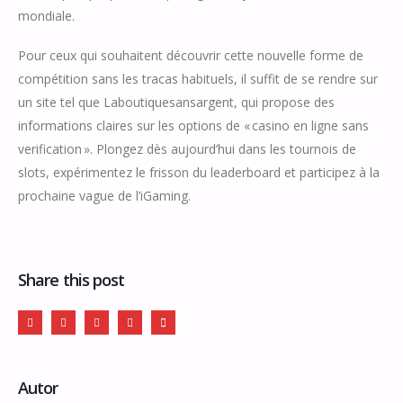
mondiale.
Pour ceux qui souhaitent découvrir cette nouvelle forme de
compétition sans les tracas habituels, il suffit de se rendre sur
un site tel que Laboutiquesansargent, qui propose des
informations claires sur les options de « casino en ligne sans
verification ». Plongez dès aujourd’hui dans les tournois de
slots, expérimentez le frisson du leaderboard et participez à la
prochaine vague de l’iGaming.
Share this post
Autor