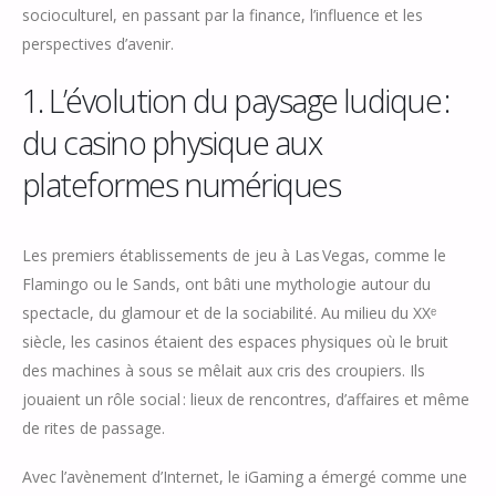
socioculturel, en passant par la finance, l’influence et les
perspectives d’avenir.
1. L’évolution du paysage ludique :
du casino physique aux
plateformes numériques
Les premiers établissements de jeu à Las Vegas, comme le
Flamingo ou le Sands, ont bâti une mythologie autour du
spectacle, du glamour et de la sociabilité. Au milieu du XXᵉ
siècle, les casinos étaient des espaces physiques où le bruit
des machines à sous se mêlait aux cris des croupiers. Ils
jouaient un rôle social : lieux de rencontres, d’affaires et même
de rites de passage.
Avec l’avènement d’Internet, le iGaming a émergé comme une