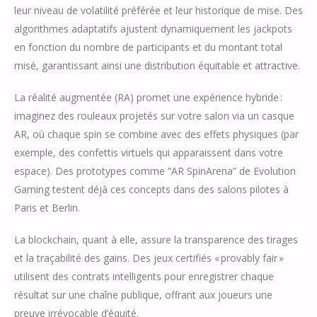
leur niveau de volatilité préférée et leur historique de mise. Des
algorithmes adaptatifs ajustent dynamiquement les jackpots
en fonction du nombre de participants et du montant total
misé, garantissant ainsi une distribution équitable et attractive.
La réalité augmentée (RA) promet une expérience hybride :
imaginez des rouleaux projetés sur votre salon via un casque
AR, où chaque spin se combine avec des effets physiques (par
exemple, des confettis virtuels qui apparaissent dans votre
espace). Des prototypes comme “AR SpinArena” de Evolution
Gaming testent déjà ces concepts dans des salons pilotes à
Paris et Berlin.
La blockchain, quant à elle, assure la transparence des tirages
et la traçabilité des gains. Des jeux certifiés « provably fair »
utilisent des contrats intelligents pour enregistrer chaque
résultat sur une chaîne publique, offrant aux joueurs une
preuve irrévocable d’équité.