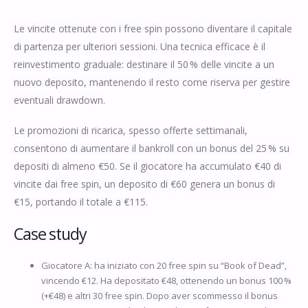
Le vincite ottenute con i free spin possono diventare il capitale
di partenza per ulteriori sessioni. Una tecnica efficace è il
reinvestimento graduale: destinare il 50 % delle vincite a un
nuovo deposito, mantenendo il resto come riserva per gestire
eventuali drawdown.
Le promozioni di ricarica, spesso offerte settimanali,
consentono di aumentare il bankroll con un bonus del 25 % su
depositi di almeno €50. Se il giocatore ha accumulato €40 di
vincite dai free spin, un deposito di €60 genera un bonus di
€15, portando il totale a €115.
Case study
Giocatore A: ha iniziato con 20 free spin su “Book of Dead”,
vincendo €12. Ha depositato €48, ottenendo un bonus 100 %
(+€48) e altri 30 free spin. Dopo aver scommesso il bonus