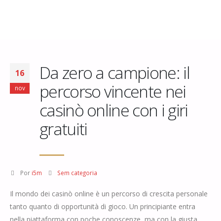
Da zero a campione: il
16
percorso vincente nei
nov
casinò online con i giri
gratuiti
Por
i5m
Sem categoria
Il mondo dei casinò online è un percorso di crescita personale
tanto quanto di opportunità di gioco. Un principiante entra
nella piattaforma con poche conoscenze, ma con la giusta