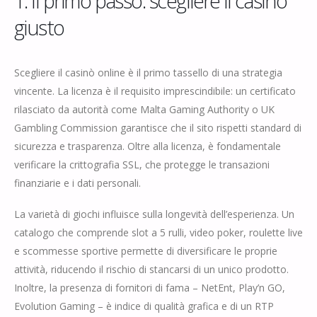
1. Il primo passo: scegliere il casinò
giusto
Scegliere il casinò online è il primo tassello di una strategia
vincente. La licenza è il requisito imprescindibile: un certificato
rilasciato da autorità come Malta Gaming Authority o UK
Gambling Commission garantisce che il sito rispetti standard di
sicurezza e trasparenza. Oltre alla licenza, è fondamentale
verificare la crittografia SSL, che protegge le transazioni
finanziarie e i dati personali.
La varietà di giochi influisce sulla longevità dell’esperienza. Un
catalogo che comprende slot a 5 rulli, video poker, roulette live
e scommesse sportive permette di diversificare le proprie
attività, riducendo il rischio di stancarsi di un unico prodotto.
Inoltre, la presenza di fornitori di fama – NetEnt, Play’n GO,
Evolution Gaming – è indice di qualità grafica e di un RTP