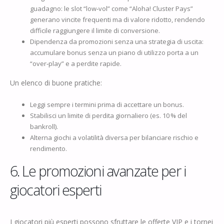
guadagno: le slot “low‑vol” come “Aloha! Cluster Pays”
generano vincite frequenti ma di valore ridotto, rendendo
difficile raggiungere il limite di conversione.
Dipendenza da promozioni senza una strategia di uscita:
accumulare bonus senza un piano di utilizzo porta a un
“over‑play” e a perdite rapide.
Un elenco di buone pratiche:
Leggi sempre i termini prima di accettare un bonus.
Stabilisci un limite di perdita giornaliero (es. 10 % del
bankroll).
Alterna giochi a volatilità diversa per bilanciare rischio e
rendimento.
6. Le promozioni avanzate per i
giocatori esperti
I giocatori più esperti possono sfruttare le offerte VIP e i tornei