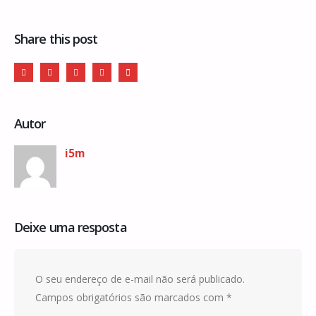
Share this post
Autor
i5m
Deixe uma resposta
O seu endereço de e-mail não será publicado.
Campos obrigatórios são marcados com
*