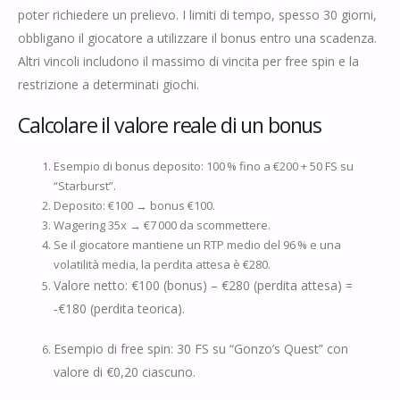
poter richiedere un prelievo. I limiti di tempo, spesso 30 giorni,
obbligano il giocatore a utilizzare il bonus entro una scadenza.
Altri vincoli includono il massimo di vincita per free spin e la
restrizione a determinati giochi.
Calcolare il valore reale di un bonus
Esempio di bonus deposito: 100 % fino a €200 + 50 FS su
“Starburst”.
Deposito: €100 → bonus €100.
Wagering 35x → €7 000 da scommettere.
Se il giocatore mantiene un RTP medio del 96 % e una
volatilità media, la perdita attesa è €280.
Valore netto: €100 (bonus) – €280 (perdita attesa) =
‑€180 (perdita teorica).
Esempio di free spin: 30 FS su “Gonzo’s Quest” con
valore di €0,20 ciascuno.