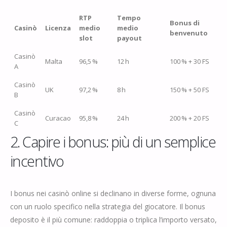
RTP
Tempo
Bonus di
Casinò
Licenza
medio
medio
benvenuto
slot
payout
Casinò
Malta
96,5 %
12 h
100 % + 30 FS
A
Casinò
UK
97,2 %
8 h
150 % + 50 FS
B
Casinò
Curacao
95,8 %
24 h
200 % + 20 FS
C
2. Capire i bonus: più di un semplice
incentivo
I bonus nei casinò online si declinano in diverse forme, ognuna
con un ruolo specifico nella strategia del giocatore. Il bonus
deposito è il più comune: raddoppia o triplica l’importo versato,