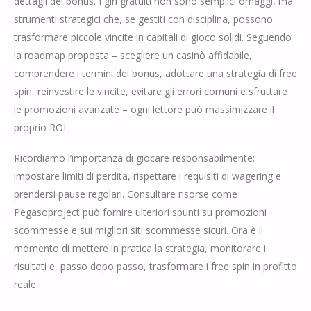
dettagli dei bonus. I giri gratuiti non sono semplici omaggi, ma
strumenti strategici che, se gestiti con disciplina, possono
trasformare piccole vincite in capitali di gioco solidi. Seguendo
la roadmap proposta – scegliere un casinò affidabile,
comprendere i termini dei bonus, adottare una strategia di free
spin, reinvestire le vincite, evitare gli errori comuni e sfruttare
le promozioni avanzate – ogni lettore può massimizzare il
proprio ROI.
Ricordiamo l’importanza di giocare responsabilmente:
impostare limiti di perdita, rispettare i requisiti di wagering e
prendersi pause regolari. Consultare risorse come
Pegasoproject può fornire ulteriori spunti su promozioni
scommesse e sui migliori siti scommesse sicuri. Ora è il
momento di mettere in pratica la strategia, monitorare i
risultati e, passo dopo passo, trasformare i free spin in profitto
reale.