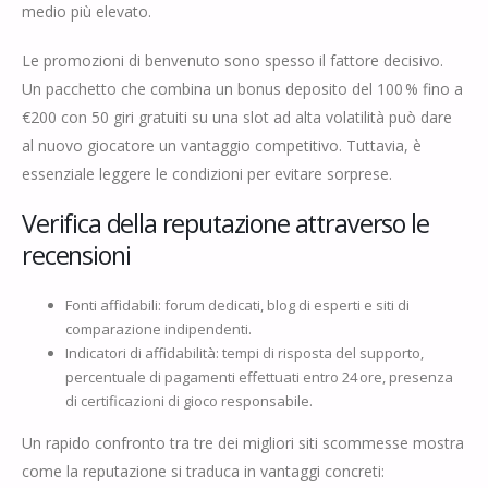
medio più elevato.
Le promozioni di benvenuto sono spesso il fattore decisivo.
Un pacchetto che combina un bonus deposito del 100 % fino a
€200 con 50 giri gratuiti su una slot ad alta volatilità può dare
al nuovo giocatore un vantaggio competitivo. Tuttavia, è
essenziale leggere le condizioni per evitare sorprese.
Verifica della reputazione attraverso le
recensioni
Fonti affidabili: forum dedicati, blog di esperti e siti di
comparazione indipendenti.
Indicatori di affidabilità: tempi di risposta del supporto,
percentuale di pagamenti effettuati entro 24 ore, presenza
di certificazioni di gioco responsabile.
Un rapido confronto tra tre dei migliori siti scommesse mostra
come la reputazione si traduca in vantaggi concreti: