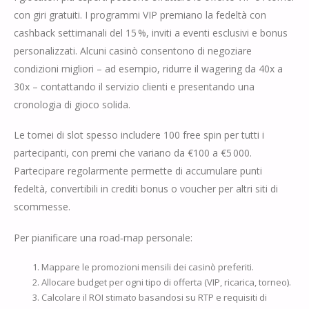
con giri gratuiti. I programmi VIP premiano la fedeltà con
cashback settimanali del 15 %, inviti a eventi esclusivi e bonus
personalizzati. Alcuni casinò consentono di negoziare
condizioni migliori – ad esempio, ridurre il wagering da 40x a
30x – contattando il servizio clienti e presentando una
cronologia di gioco solida.
Le tornei di slot spesso includere 100 free spin per tutti i
partecipanti, con premi che variano da €100 a €5 000.
Partecipare regolarmente permette di accumulare punti
fedeltà, convertibili in crediti bonus o voucher per altri siti di
scommesse.
Per pianificare una road‑map personale:
Mappare le promozioni mensili dei casinò preferiti.
Allocare budget per ogni tipo di offerta (VIP, ricarica, torneo).
Calcolare il ROI stimato basandosi su RTP e requisiti di