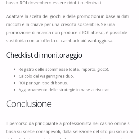
basso ROI dovrebbero essere ridotti o eliminati.
Adattare la scelta dei giochi e delle promozioni in base ai dati
raccolti è la chiave per una crescita sostenibile. Se una
promozione di ricarica non produce il ROI atteso, è possibile
sostituirla con un’offerta di cashback più vantaggiosa.
Checklist di monitoraggio
Registro delle scommesse (data, importo, gioco).
Calcolo del wagering residuo.
ROI per ogni tipo di bonus.
Aggiornamento delle strategie in base ai risultati.
Conclusione
Il percorso da principiante a professionista nei casinò online si
basa su scelte consapevoli, dalla selezione del sito più sicuro ai