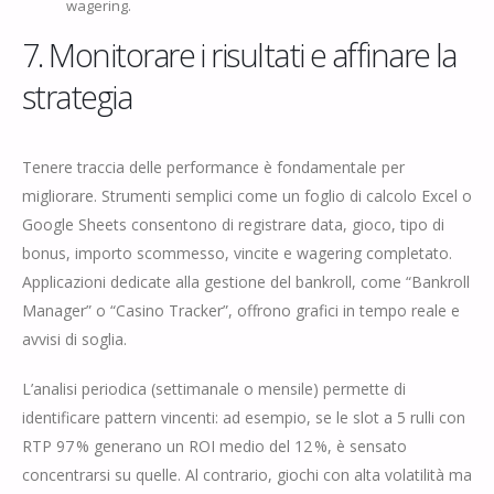
wagering.
7. Monitorare i risultati e affinare la
strategia
Tenere traccia delle performance è fondamentale per
migliorare. Strumenti semplici come un foglio di calcolo Excel o
Google Sheets consentono di registrare data, gioco, tipo di
bonus, importo scommesso, vincite e wagering completato.
Applicazioni dedicate alla gestione del bankroll, come “Bankroll
Manager” o “Casino Tracker”, offrono grafici in tempo reale e
avvisi di soglia.
L’analisi periodica (settimanale o mensile) permette di
identificare pattern vincenti: ad esempio, se le slot a 5 rulli con
RTP 97 % generano un ROI medio del 12 %, è sensato
concentrarsi su quelle. Al contrario, giochi con alta volatilità ma