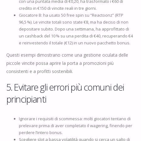
con una puntata media di €0,20, ha trasformato i €60 di
credito in €150 di vincite reali in tre giorni.
Giocatore B: ha usato 50 free spin su “Reactoonz” (RTP
96,5 %). Le vincite totali sono state €8, ma ha deciso di non
depositare subito. Dopo una settimana, ha approfittato di
un cashback del 10 % su una perdita di €40, recuperando €4
e reinvestendo il totale (€12) in un nuovo pacchetto bonus.
Questi esempi dimostrano come una gestione oculata delle
piccole vincite possa aprire la porta a promozioni più
consistenti e a profitti sostenibili.
5. Evitare gli errori più comuni dei
principianti
Ignorare i requisiti di scommessa: molti giocatori tentano di
prelevare prima di aver completato il wagering, finendo per
perdere l’intero bonus.
Scegliere slot a bassa volatilità quando si cerca un salto di