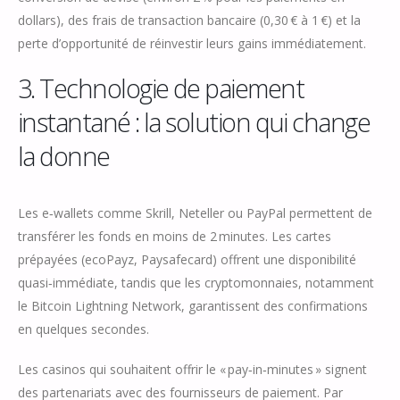
dollars), des frais de transaction bancaire (0,30 € à 1 €) et la
perte d’opportunité de réinvestir leurs gains immédiatement.
3. Technologie de paiement
instantané : la solution qui change
la donne
Les e‑wallets comme Skrill, Neteller ou PayPal permettent de
transférer les fonds en moins de 2 minutes. Les cartes
prépayées (ecoPayz, Paysafecard) offrent une disponibilité
quasi‑immédiate, tandis que les cryptomonnaies, notamment
le Bitcoin Lightning Network, garantissent des confirmations
en quelques secondes.
Les casinos qui souhaitent offrir le « pay‑in‑minutes » signent
des partenariats avec des fournisseurs de paiement. Par