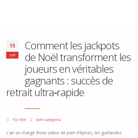
Comment les jackpots
15
de Noël transforment les
out
joueurs en véritables
gagnants : succès de
retrait ultra‑rapide
Por
i5m
Sem categoria
L’air se charge d’une odeur de pain d’épices, les guirlandes