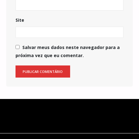
Site
Salvar meus dados neste navegador para a
próxima vez que eu comentar.