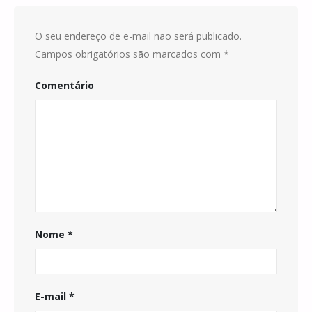
O seu endereço de e-mail não será publicado.
Campos obrigatórios são marcados com
*
Comentário
Nome
*
E-mail
*