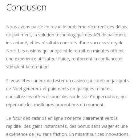
Conclusion
Nous avons passé en revue le problème récurrent des délais
de paiement, la solution technologique des API de paiement
instantané, et les résultats concrets d’une success story de
Noël. Les casinos qui adoptent le retrait en minutes offrent
une expérience utilisateur fluide, renforcent la confiance et
stimulent la rétention.
Si vous êtes curieux de tester un casino qui combine jackpots
de Noël généreux et paiements en quelques minutes,
consultez les offres disponibles sur le site Coupecouture, qui
répertorie les meilleures promotions du moment.
Le futur des casinos en ligne s’oriente clairement vers la
rapidité : des gains instantanés, des bonus sans wager et une
expérience de jeu sans friction. En misant sur ces innovations,