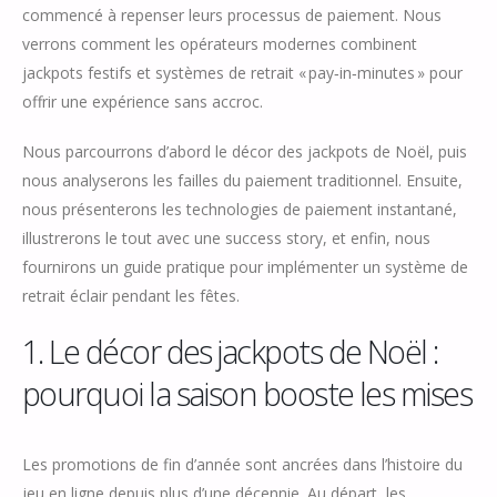
commencé à repenser leurs processus de paiement. Nous
verrons comment les opérateurs modernes combinent
jackpots festifs et systèmes de retrait « pay‑in‑minutes » pour
offrir une expérience sans accroc.
Nous parcourrons d’abord le décor des jackpots de Noël, puis
nous analyserons les failles du paiement traditionnel. Ensuite,
nous présenterons les technologies de paiement instantané,
illustrerons le tout avec une success story, et enfin, nous
fournirons un guide pratique pour implémenter un système de
retrait éclair pendant les fêtes.
1. Le décor des jackpots de Noël :
pourquoi la saison booste les mises
Les promotions de fin d’année sont ancrées dans l’histoire du
jeu en ligne depuis plus d’une décennie. Au départ, les