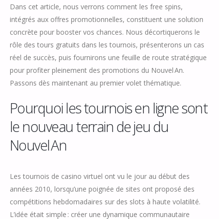
Dans cet article, nous verrons comment les free spins,
intégrés aux offres promotionnelles, constituent une solution
concrète pour booster vos chances. Nous décortiquerons le
rôle des tours gratuits dans les tournois, présenterons un cas
réel de succès, puis fournirons une feuille de route stratégique
pour profiter pleinement des promotions du Nouvel An.
Passons dès maintenant au premier volet thématique.
Pourquoi les tournois en ligne sont
le nouveau terrain de jeu du
Nouvel An
Les tournois de casino virtuel ont vu le jour au début des
années 2010, lorsqu’une poignée de sites ont proposé des
compétitions hebdomadaires sur des slots à haute volatilité.
L’idée était simple : créer une dynamique communautaire