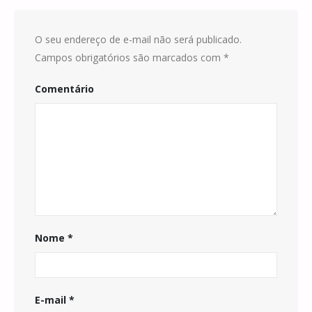
O seu endereço de e-mail não será publicado.
Campos obrigatórios são marcados com
*
Comentário
Nome
*
E-mail
*