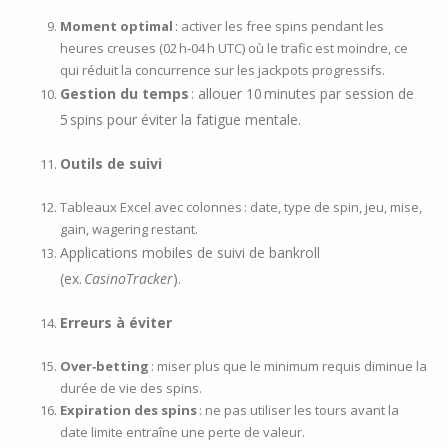
Moment optimal
: activer les free spins pendant les
heures creuses (02 h‑04 h UTC) où le trafic est moindre, ce
qui réduit la concurrence sur les jackpots progressifs.
Gestion du temps
: allouer 10 minutes par session de
5 spins pour éviter la fatigue mentale.
Outils de suivi
Tableaux Excel avec colonnes : date, type de spin, jeu, mise,
gain, wagering restant.
Applications mobiles de suivi de bankroll
(ex.
CasinoTracker
).
Erreurs à éviter
Over‑betting
: miser plus que le minimum requis diminue la
durée de vie des spins.
Expiration des spins
: ne pas utiliser les tours avant la
date limite entraîne une perte de valeur.