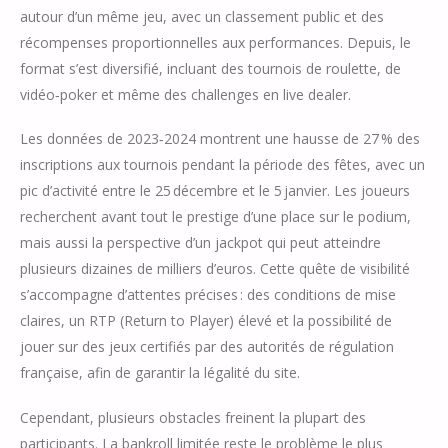
autour d’un même jeu, avec un classement public et des
récompenses proportionnelles aux performances. Depuis, le
format s’est diversifié, incluant des tournois de roulette, de
vidéo‑poker et même des challenges en live dealer.
Les données de 2023‑2024 montrent une hausse de 27 % des
inscriptions aux tournois pendant la période des fêtes, avec un
pic d’activité entre le 25 décembre et le 5 janvier. Les joueurs
recherchent avant tout le prestige d’une place sur le podium,
mais aussi la perspective d’un jackpot qui peut atteindre
plusieurs dizaines de milliers d’euros. Cette quête de visibilité
s’accompagne d’attentes précises : des conditions de mise
claires, un RTP (Return to Player) élevé et la possibilité de
jouer sur des jeux certifiés par des autorités de régulation
française, afin de garantir la légalité du site.
Cependant, plusieurs obstacles freinent la plupart des
participants. La bankroll limitée reste le problème le plus