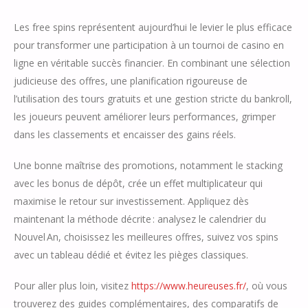
Les free spins représentent aujourd’hui le levier le plus efficace
pour transformer une participation à un tournoi de casino en
ligne en véritable succès financier. En combinant une sélection
judicieuse des offres, une planification rigoureuse de
l’utilisation des tours gratuits et une gestion stricte du bankroll,
les joueurs peuvent améliorer leurs performances, grimper
dans les classements et encaisser des gains réels.
Une bonne maîtrise des promotions, notamment le stacking
avec les bonus de dépôt, crée un effet multiplicateur qui
maximise le retour sur investissement. Appliquez dès
maintenant la méthode décrite : analysez le calendrier du
Nouvel An, choisissez les meilleures offres, suivez vos spins
avec un tableau dédié et évitez les pièges classiques.
Pour aller plus loin, visitez
https://www.heureuses.fr/
, où vous
trouverez des guides complémentaires, des comparatifs de