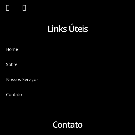
Links Úteis
Home
Sobre
Nossos Serviços
Contato
Contato