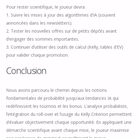
Pour rester scientifique, le joueur devra :
1. Suivre les mises à jour des algorithmes d’IA (souvent
annoncées dans les newsletters).
2. Tester les nouvelles offres sur de petits dépôts avant
d’engager des sommes importantes.
3. Continuer d’utiliser des outils de calcul (Kelly, tables d’EV)
pour valider chaque promotion.
Conclusion
Nous avons parcouru le chemin depuis les notions
fondamentales de probabilité jusqu’aux tendances IA qui
redéfinissent les tournois et les bonus. L’analyse probabiliste,
l’intégration du roll‑over et l’usage du Kelly Criterion permettent
d’évaluer objectivement chaque opportunité. En appliquant une
démarche scientifique avant chaque mise, le joueur maximise