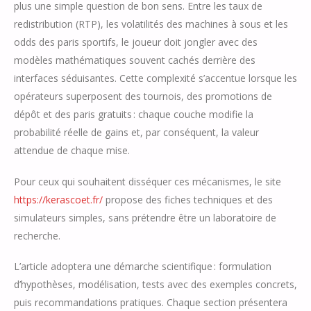
plus une simple question de bon sens. Entre les taux de
redistribution (RTP), les volatilités des machines à sous et les
odds des paris sportifs, le joueur doit jongler avec des
modèles mathématiques souvent cachés derrière des
interfaces séduisantes. Cette complexité s’accentue lorsque les
opérateurs superposent des tournois, des promotions de
dépôt et des paris gratuits : chaque couche modifie la
probabilité réelle de gains et, par conséquent, la valeur
attendue de chaque mise.
Pour ceux qui souhaitent disséquer ces mécanismes, le site
https://kerascoet.fr/
propose des fiches techniques et des
simulateurs simples, sans prétendre être un laboratoire de
recherche.
L’article adoptera une démarche scientifique : formulation
d’hypothèses, modélisation, tests avec des exemples concrets,
puis recommandations pratiques. Chaque section présentera