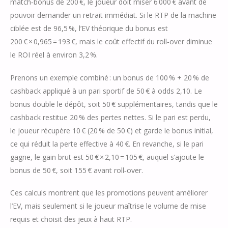
match‑bonus de 200 €, le joueur doit miser 6 000 € avant de
pouvoir demander un retrait immédiat. Si le RTP de la machine
ciblée est de 96,5 %, l’EV théorique du bonus est
200 € × 0,965 = 193 €, mais le coût effectif du roll‑over diminue
le ROI réel à environ 3,2 %.
Prenons un exemple combiné : un bonus de 100 % + 20 % de
cashback appliqué à un pari sportif de 50 € à odds 2,10. Le
bonus double le dépôt, soit 50 € supplémentaires, tandis que le
cashback restitue 20 % des pertes nettes. Si le pari est perdu,
le joueur récupère 10 € (20 % de 50 €) et garde le bonus initial,
ce qui réduit la perte effective à 40 €. En revanche, si le pari
gagne, le gain brut est 50 € × 2,10 = 105 €, auquel s’ajoute le
bonus de 50 €, soit 155 € avant roll‑over.
Ces calculs montrent que les promotions peuvent améliorer
l’EV, mais seulement si le joueur maîtrise le volume de mise
requis et choisit des jeux à haut RTP.