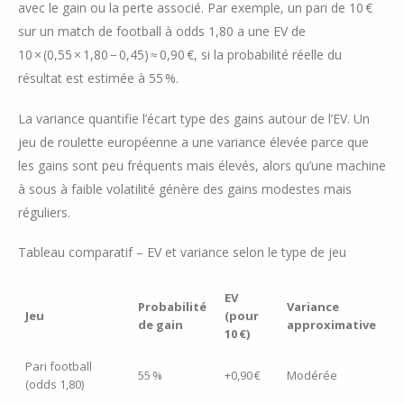
avec le gain ou la perte associé. Par exemple, un pari de 10 €
sur un match de football à odds 1,80 a une EV de
10 × (0,55 × 1,80 − 0,45) ≈ 0,90 €, si la probabilité réelle du
résultat est estimée à 55 %.
La variance quantifie l’écart type des gains autour de l’EV. Un
jeu de roulette européenne a une variance élevée parce que
les gains sont peu fréquents mais élevés, alors qu’une machine
à sous à faible volatilité génère des gains modestes mais
réguliers.
Tableau comparatif – EV et variance selon le type de jeu
EV
Probabilité
Variance
Jeu
(pour
de gain
approximative
10 €)
Pari football
55 %
+0,90 €
Modérée
(odds 1,80)