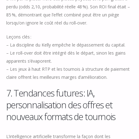
perdu (odds 2,10, probabilité réelle 48 %). Son ROI final était –
85 %, démontrant que l’effet combiné peut être un piège
lorsqu’on ignore le coût réel du roll‑over.
Leçons clés :
– La discipline du Kelly empêche le dépassement du capital.
– Le roll‑over doit être intégré dès le départ, sinon les gains
apparents s’évaporent.
– Les jeux à haut RTP et les tournois à structure de paiement
claire offrent les meilleures marges d’amélioration.
7. Tendances futures : IA,
personnalisation des offres et
nouveaux formats de tournois
L’intelligence artificielle transforme la façon dont les