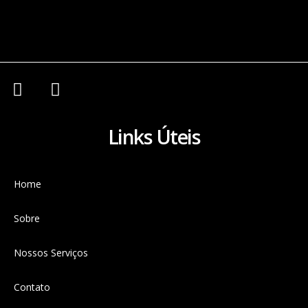
Links Úteis
Home
Sobre
Nossos Serviços
Contato