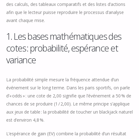
des calculs, des tableaux comparatifs et des listes d’actions
afin que le lecteur puisse reproduire le processus d’analyse
avant chaque mise.
1. Les bases mathématiques des
cotes : probabilité, espérance et
variance
La probabilité simple mesure la fréquence attendue d’un
événement sur le long terme. Dans les paris sportifs, on parle
d’« odds » : une cote de 2,00 signifie que l’événement a 50 % de
chances de se produire (1 / 2,00). Le même principe s’applique
aux jeux de table : la probabilité de toucher un blackjack naturel
est d’environ 4,8 %.
L’espérance de gain (EV) combine la probabilité d’un résultat