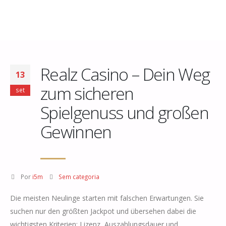
Realz Casino – Dein Weg
13
zum sicheren
set
Spielgenuss und großen
Gewinnen
Por
i5m
Sem categoria
Die meisten Neulinge starten mit falschen Erwartungen. Sie
suchen nur den größten Jackpot und übersehen dabei die
wichtigsten Kriterien: Lizenz, Auszahlungsdauer und