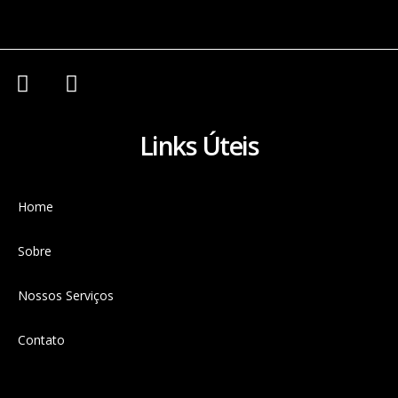
Links Úteis
Home
Sobre
Nossos Serviços
Contato