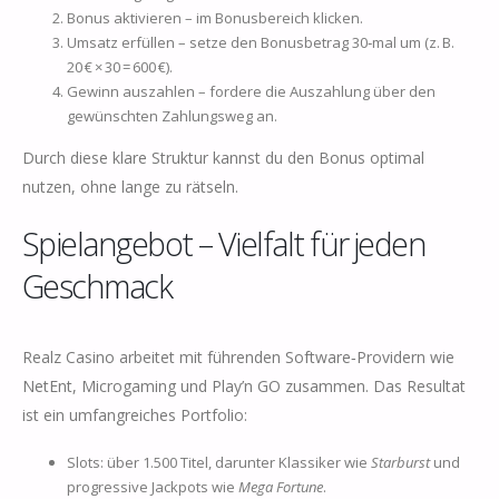
Bonus aktivieren – im Bonusbereich klicken.
Umsatz erfüllen – setze den Bonusbetrag 30‑mal um (z. B.
20 € × 30 = 600 €).
Gewinn auszahlen – fordere die Auszahlung über den
gewünschten Zahlungsweg an.
Durch diese klare Struktur kannst du den Bonus optimal
nutzen, ohne lange zu rätseln.
Spielangebot – Vielfalt für jeden
Geschmack
Realz Casino arbeitet mit führenden Software‑Providern wie
NetEnt, Microgaming und Play’n GO zusammen. Das Resultat
ist ein umfangreiches Portfolio:
Slots: über 1.500 Titel, darunter Klassiker wie
Starburst
und
progressive Jackpots wie
Mega Fortune
.