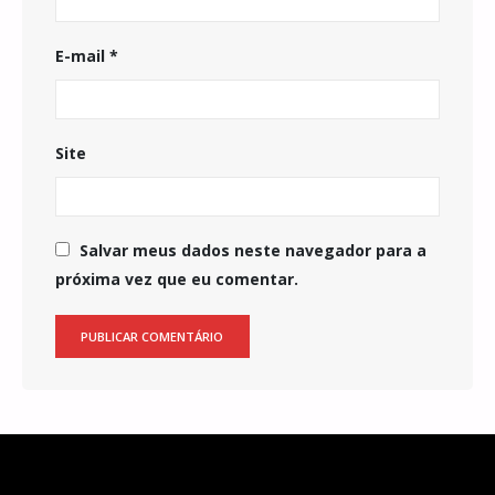
E-mail
*
Site
Salvar meus dados neste navegador para a
próxima vez que eu comentar.