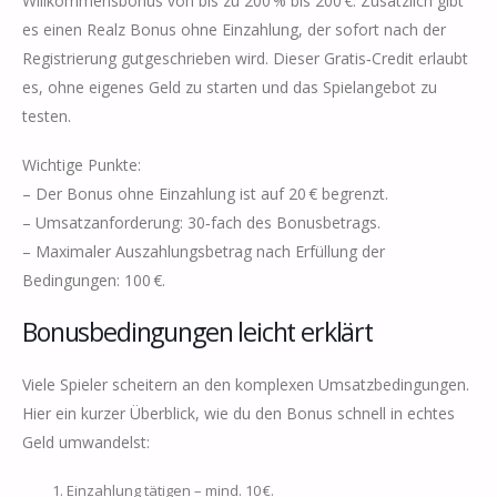
Willkommensbonus von bis zu 200 % bis 200 €. Zusätzlich gibt
es einen Realz Bonus ohne Einzahlung, der sofort nach der
Registrierung gutgeschrieben wird. Dieser Gratis‑Credit erlaubt
es, ohne eigenes Geld zu starten und das Spielangebot zu
testen.
Wichtige Punkte:
– Der Bonus ohne Einzahlung ist auf 20 € begrenzt.
– Umsatzanforderung: 30‑fach des Bonusbetrags.
– Maximaler Auszahlungsbetrag nach Erfüllung der
Bedingungen: 100 €.
Bonusbedingungen leicht erklärt
Viele Spieler scheitern an den komplexen Umsatzbedingungen.
Hier ein kurzer Überblick, wie du den Bonus schnell in echtes
Geld umwandelst:
Einzahlung tätigen – mind. 10 €.