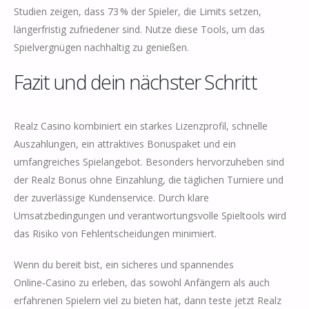
Studien zeigen, dass 73 % der Spieler, die Limits setzen,
längerfristig zufriedener sind. Nutze diese Tools, um das
Spielvergnügen nachhaltig zu genießen.
Fazit und dein nächster Schritt
Realz Casino kombiniert ein starkes Lizenzprofil, schnelle
Auszahlungen, ein attraktives Bonuspaket und ein
umfangreiches Spielangebot. Besonders hervorzuheben sind
der Realz Bonus ohne Einzahlung, die täglichen Turniere und
der zuverlässige Kundenservice. Durch klare
Umsatzbedingungen und verantwortungsvolle Spieltools wird
das Risiko von Fehlentscheidungen minimiert.
Wenn du bereit bist, ein sicheres und spannendes
Online‑Casino zu erleben, das sowohl Anfängern als auch
erfahrenen Spielern viel zu bieten hat, dann teste jetzt Realz