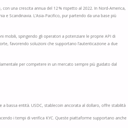
, con una crescita annua del 12 % rispetto al 2022. In Nord‑America,
ia e Scandinavia. L’Asia‑Pacifico, pur partendo da una base più
 mobili, spingendo gli operatori a potenziare le proprie API di
forte, favorendo soluzioni che supportano l’autenticazione a due
 fondamentale per competere in un mercato sempre più guidato dal
 a bassa entità. USDC, stablecoin ancorata al dollaro, offre stabilità
iducendo i tempi di verifica KYC. Queste piattaforme supportano anche