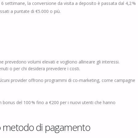
 6 settimane, la conversione da visita a deposito è passata dal 4,2 %
ssati a puntate di €5.000 o più.
e prevedono volumi elevati e vogliono allineare gli interessi.
nuti o per chi desidera prevedere i costi.
4/7. Alcuni provider offrono programmi di co‑marketing, come campagne
un bonus del 100 % fino a €200 per i nuovi utenti che hanno
ovo metodo di pagamento