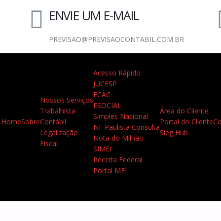
ENVIE UM E-MAIL
PREVISAO@PREVISAOCONTABIL.COM.BR
Acesso Rápido
JUCESP
ECAC
Nossos Serviços
ESOCIAL
Trabalhista
Área do Cliente
Simples Nacional
Home
Sobre
Contábil
Portal do Cliente
Co
NF Paulista Consulta
Legalização
Sieg Hub
Nota do Milhão
Fiscal
SIMEI
Receita Federal
Portal MEI