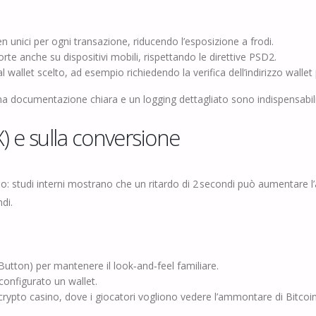
n unici per ogni transazione, riducendo l’esposizione a frodi.
rte anche su dispositivi mobili, rispettando le direttive PSD2.
al wallet scelto, ad esempio richiedendo la verifica dell’indirizzo wallet
na documentazione chiara e un logging dettagliato sono indispensabili 
X) e sulla conversione
o: studi interni mostrano che un ritardo di 2 secondi può aumentare l
di.
utton) per mantenere il look‑and‑feel familiare.
configurato un wallet.
 i crypto casino, dove i giocatori vogliono vedere l’ammontare di Bitcoi