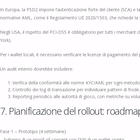
In Europa, la PSD2 impone l’autenticazione forte del cliente (SCA) e la
normative AML, come il Regolamento UE 2020/1503, che richiede la se
Negli USA, il rispetto del PCI‑DSS è obbligatorio per tutti i merchant c
York).
Per i wallet locali, è necessario verificare le licenze di pagamento del
Un audit interno dovrebbe includere:
Verifica della conformità alle norme KYC/AML per ogni metod
Controllo dei log di transazione per individuare pattern di frode.
Reporting periodico alle autorità di gioco, con metriche su volum
7. Pianificazione del rollout: roadmap
Fase 1 – Prototipo (4 settimane)
– Sviluppo di un proof‑of‑concept con l’API di un wallet crypto.