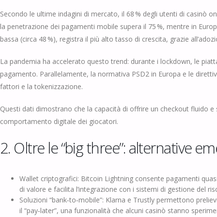
Secondo le ultime indagini di mercato, il 68 % degli utenti di casinò
la penetrazione dei pagamenti mobile supera il 75 %, mentre in Europa
bassa (circa 48 %), registra il più alto tasso di crescita, grazie all’ad
La pandemia ha accelerato questo trend: durante i lockdown, le piatta
pagamento. Parallelamente, la normativa PSD2 in Europa e le direttiv
fattori e la tokenizzazione.
Questi dati dimostrano che la capacità di offrire un checkout fluido 
comportamento digitale dei giocatori.
2. Oltre le “big three”: alternative 
Wallet criptografici: Bitcoin Lightning consente pagamenti quasi
di valore e facilita l’integrazione con i sistemi di gestione del ris
Soluzioni “bank‑to‑mobile”: Klarna e Trustly permettono preliev
il “pay‑later”, una funzionalità che alcuni casinò stanno speri