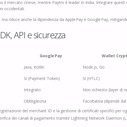
l mercato cinese, mentre Paytm è leader in India. Integrare questi wa
i occidentali.
i, ma riduce anche la dipendenza da Apple Pay e Google Pay, mitigando i
SDK, API e sicurezza
Google Pay
Wallet Crypt
Java, Kotlin
Node.js, Go
Sì (Payment Token)
Sì (HTLC)
Integrato
Non richiesto (layer di r
Obbligatoria
Facoltativa (dipende dal
trazione del merchant ID e la gestione di certificati specifici per og
 verifica dei canali di pagamento tramite Lightning Network Daemon (