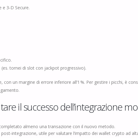
e e 3‑D Secure.
ifico.
 (es. tornei di slot con jackpot progressivo).
con un margine di errore inferiore all’1 %. Per gestire i picchi, è cons
pagamento.
utare il successo dell’integrazione mo
o completato almeno una transazione con il nuovo metodo.
ost‑integrazione, utile per valutare l’impatto dei wallet crypto ad alt