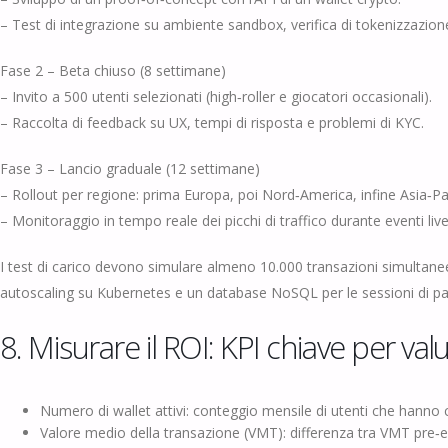
– Test di integrazione su ambiente sandbox, verifica di tokenizzazion
Fase 2 – Beta chiuso (8 settimane)
– Invito a 500 utenti selezionati (high‑roller e giocatori occasionali).
– Raccolta di feedback su UX, tempi di risposta e problemi di KYC.
Fase 3 – Lancio graduale (12 settimane)
– Rollout per regione: prima Europa, poi Nord‑America, infine Asia‑Pac
– Monitoraggio in tempo reale dei picchi di traffico durante eventi live
I test di carico devono simulare almeno 10.000 transazioni simultanee, 
autoscaling su Kubernetes e un database NoSQL per le sessioni di 
8. Misurare il ROI: KPI chiave per val
Numero di wallet attivi: conteggio mensile di utenti che hann
Valore medio della transazione (VMT): differenza tra VMT pre‑e p