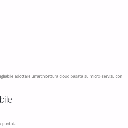
igliabile adottare un’architettura cloud basata su micro‑servizi, con
bile
a puntata.