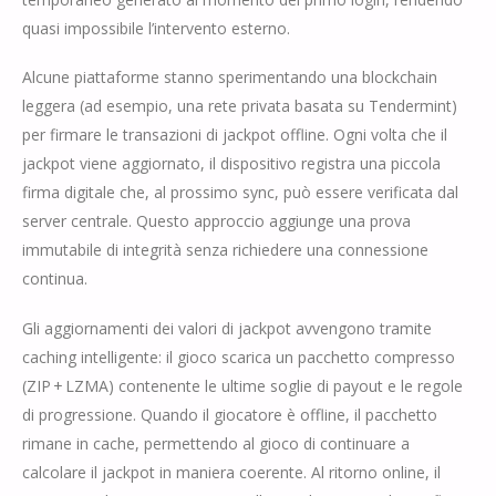
quasi impossibile l’intervento esterno.
Alcune piattaforme stanno sperimentando una blockchain
leggera (ad esempio, una rete privata basata su Tendermint)
per firmare le transazioni di jackpot offline. Ogni volta che il
jackpot viene aggiornato, il dispositivo registra una piccola
firma digitale che, al prossimo sync, può essere verificata dal
server centrale. Questo approccio aggiunge una prova
immutabile di integrità senza richiedere una connessione
continua.
Gli aggiornamenti dei valori di jackpot avvengono tramite
caching intelligente: il gioco scarica un pacchetto compresso
(ZIP + LZMA) contenente le ultime soglie di payout e le regole
di progressione. Quando il giocatore è offline, il pacchetto
rimane in cache, permettendo al gioco di continuare a
calcolare il jackpot in maniera coerente. Al ritorno online, il