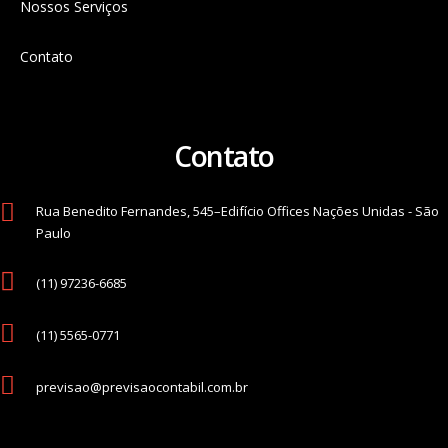
Nossos Serviços
Contato
Contato
Rua Benedito Fernandes, 545–Edifício Offices Nações Unidas - São
Paulo
(11) 97236-6685
(11) 5565-0771
previsao@previsaocontabil.com.br