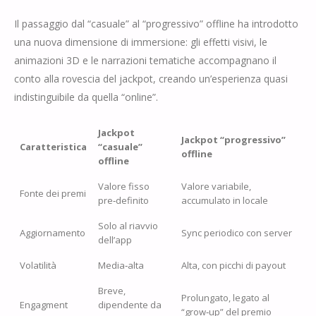
Il passaggio dal “casuale” al “progressivo” offline ha introdotto
una nuova dimensione di immersione: gli effetti visivi, le
animazioni 3D e le narrazioni tematiche accompagnano il
conto alla rovescia del jackpot, creando un’esperienza quasi
indistinguibile da quella “online”.
Jackpot
Jackpot “progressivo”
Caratteristica
“casuale”
offline
offline
Valore fisso
Valore variabile,
Fonte dei premi
pre‑definito
accumulato in locale
Solo al riavvio
Aggiornamento
Sync periodico con server
dell’app
Volatilità
Media‑alta
Alta, con picchi di payout
Breve,
Prolungato, legato al
Engagment
dipendente da
“grow‑up” del premio