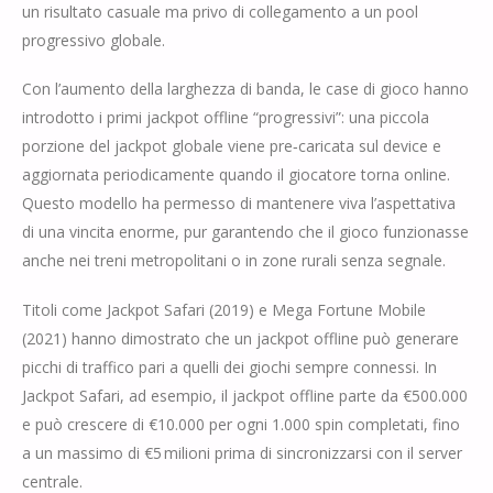
un risultato casuale ma privo di collegamento a un pool
progressivo globale.
Con l’aumento della larghezza di banda, le case di gioco hanno
introdotto i primi jackpot offline “progressivi”: una piccola
porzione del jackpot globale viene pre‑caricata sul device e
aggiornata periodicamente quando il giocatore torna online.
Questo modello ha permesso di mantenere viva l’aspettativa
di una vincita enorme, pur garantendo che il gioco funzionasse
anche nei treni metropolitani o in zone rurali senza segnale.
Titoli come Jackpot Safari (2019) e Mega Fortune Mobile
(2021) hanno dimostrato che un jackpot offline può generare
picchi di traffico pari a quelli dei giochi sempre connessi. In
Jackpot Safari, ad esempio, il jackpot offline parte da €500.000
e può crescere di €10.000 per ogni 1.000 spin completati, fino
a un massimo di €5 milioni prima di sincronizzarsi con il server
centrale.