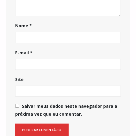
Nome
*
E-mail
*
Site
Salvar meus dados neste navegador para a
próxima vez que eu comentar.