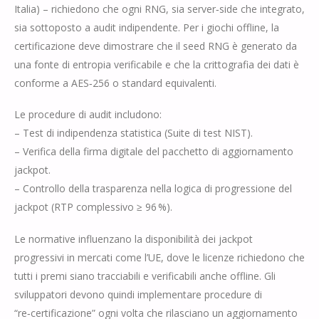
Italia) – richiedono che ogni RNG, sia server‑side che integrato,
sia sottoposto a audit indipendente. Per i giochi offline, la
certificazione deve dimostrare che il seed RNG è generato da
una fonte di entropia verificabile e che la crittografia dei dati è
conforme a AES‑256 o standard equivalenti.
Le procedure di audit includono:
– Test di indipendenza statistica (Suite di test NIST).
– Verifica della firma digitale del pacchetto di aggiornamento
jackpot.
– Controllo della trasparenza nella logica di progressione del
jackpot (RTP complessivo ≥ 96 %).
Le normative influenzano la disponibilità dei jackpot
progressivi in mercati come l’UE, dove le licenze richiedono che
tutti i premi siano tracciabili e verificabili anche offline. Gli
sviluppatori devono quindi implementare procedure di
“re‑certificazione” ogni volta che rilasciano un aggiornamento