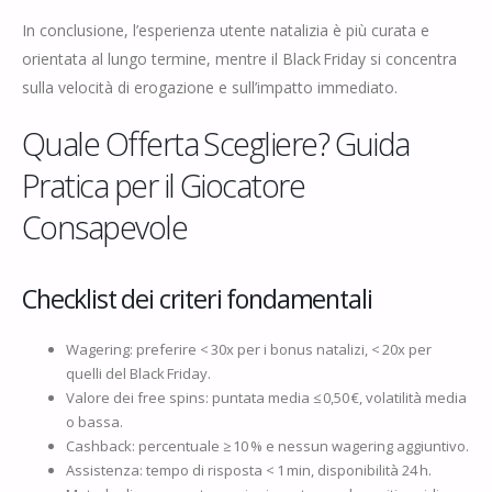
In conclusione, l’esperienza utente natalizia è più curata e
orientata al lungo termine, mentre il Black Friday si concentra
sulla velocità di erogazione e sull’impatto immediato.
Quale Offerta Scegliere? Guida
Pratica per il Giocatore
Consapevole
Checklist dei criteri fondamentali
Wagering: preferire < 30x per i bonus natalizi, < 20x per
quelli del Black Friday.
Valore dei free spins: puntata media ≤ 0,50 €, volatilità media
o bassa.
Cashback: percentuale ≥ 10 % e nessun wagering aggiuntivo.
Assistenza: tempo di risposta < 1 min, disponibilità 24 h.