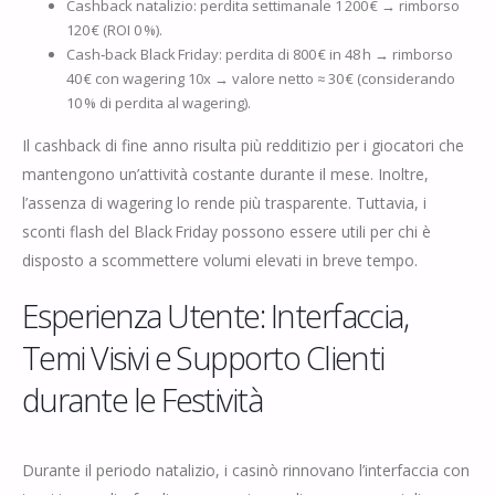
Cashback natalizio: perdita settimanale 1 200 € → rimborso
120 € (ROI 0 %).
Cash‑back Black Friday: perdita di 800 € in 48 h → rimborso
40 € con wagering 10x → valore netto ≈ 30 € (considerando
10 % di perdita al wagering).
Il cashback di fine anno risulta più redditizio per i giocatori che
mantengono un’attività costante durante il mese. Inoltre,
l’assenza di wagering lo rende più trasparente. Tuttavia, i
sconti flash del Black Friday possono essere utili per chi è
disposto a scommettere volumi elevati in breve tempo.
Esperienza Utente: Interfaccia,
Temi Visivi e Supporto Clienti
durante le Festività
Durante il periodo natalizio, i casinò rinnovano l’interfaccia con