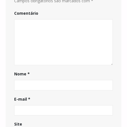
Campos obrigatórios são marcados com
*
Comentário
Nome
*
E-mail
*
Site