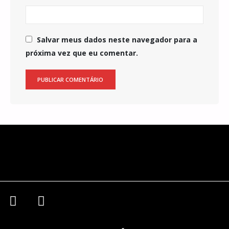
Salvar meus dados neste navegador para a
próxima vez que eu comentar.