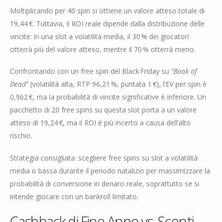
Moltiplicando per 40 spin si ottiene un valore atteso totale di
19,44 €. Tuttavia, il ROI reale dipende dalla distribuzione delle
vincite: in una slot a volatilità media, il 30 % dei giocatori
otterrà più del valore atteso, mentre il 70 % otterrà meno.
Confrontando con un free spin del Black Friday su
“Book of
Dead”
(volatilità alta, RTP 96,21 %, puntata 1 €), l’EV per spin è
0,962 €, ma la probabilità di vincite significative è inferiore. Un
pacchetto di 20 free spins su questa slot porta a un valore
atteso di 19,24 €, ma il ROI è più incerto a causa dell’alto
rischio.
Strategia consigliata: scegliere free spins su slot a volatilità
media o bassa durante il periodo natalizio per massimizzare la
probabilità di conversione in denaro reale, soprattutto se si
intende giocare con un bankroll limitato.
Cashback di Fine Anno vs. Sconti