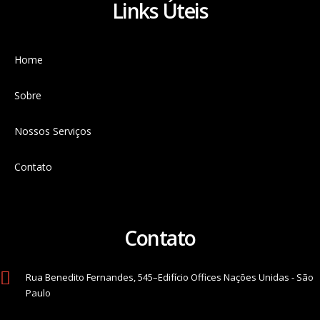
Links Úteis
Home
Sobre
Nossos Serviços
Contato
Contato
Rua Benedito Fernandes, 545–Edifício Offices Nações Unidas - São
Paulo