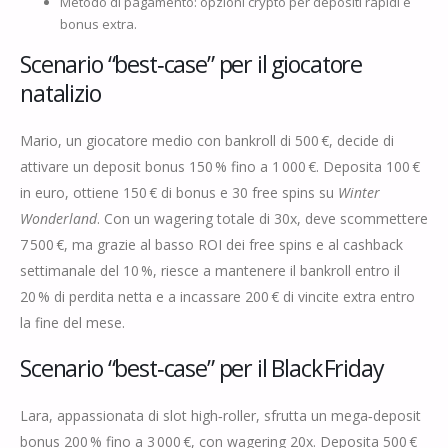
Metodo di pagamento: opzioni crypto per depositi rapidi e
bonus extra.
Scenario “best‑case” per il giocatore
natalizio
Mario, un giocatore medio con bankroll di 500 €, decide di
attivare un deposit bonus 150 % fino a 1 000 €. Deposita 100 €
in euro, ottiene 150 € di bonus e 30 free spins su
Winter
Wonderland
. Con un wagering totale di 30x, deve scommettere
7 500 €, ma grazie al basso ROI dei free spins e al cashback
settimanale del 10 %, riesce a mantenere il bankroll entro il
20 % di perdita netta e a incassare 200 € di vincite extra entro
la fine del mese.
Scenario “best‑case” per il Black Friday
Lara, appassionata di slot high‑roller, sfrutta un mega‑deposit
bonus 200 % fino a 3 000 €, con wagering 20x. Deposita 500 €