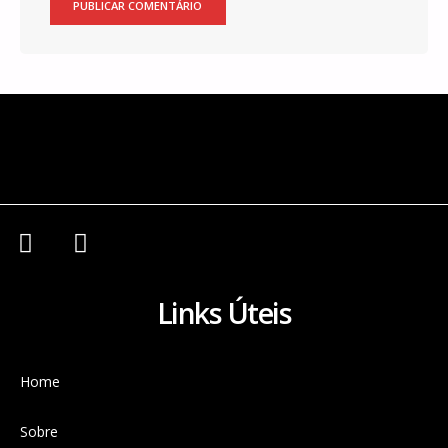
Links Úteis
Home
Sobre