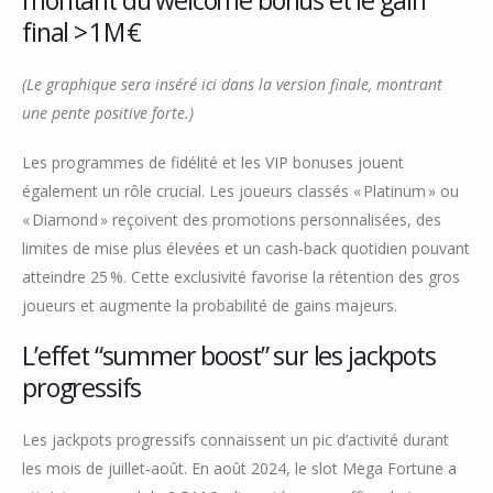
montant du welcome bonus et le gain
final > 1 M €
(Le graphique sera inséré ici dans la version finale, montrant
une pente positive forte.)
Les programmes de fidélité et les VIP bonuses jouent
également un rôle crucial. Les joueurs classés « Platinum » ou
« Diamond » reçoivent des promotions personnalisées, des
limites de mise plus élevées et un cash‑back quotidien pouvant
atteindre 25 %. Cette exclusivité favorise la rétention des gros
joueurs et augmente la probabilité de gains majeurs.
L’effet “summer boost” sur les jackpots
progressifs
Les jackpots progressifs connaissent un pic d’activité durant
les mois de juillet‑août. En août 2024, le slot Mega Fortune a