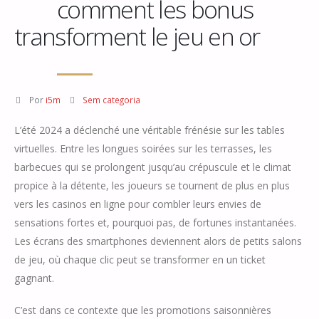
comment les bonus
transforment le jeu en or
Por
i5m
Sem categoria
L’été 2024 a déclenché une véritable frénésie sur les tables
virtuelles. Entre les longues soirées sur les terrasses, les
barbecues qui se prolongent jusqu’au crépuscule et le climat
propice à la détente, les joueurs se tournent de plus en plus
vers les casinos en ligne pour combler leurs envies de
sensations fortes et, pourquoi pas, de fortunes instantanées.
Les écrans des smartphones deviennent alors de petits salons
de jeu, où chaque clic peut se transformer en un ticket
gagnant.
C’est dans ce contexte que les promotions saisonnières