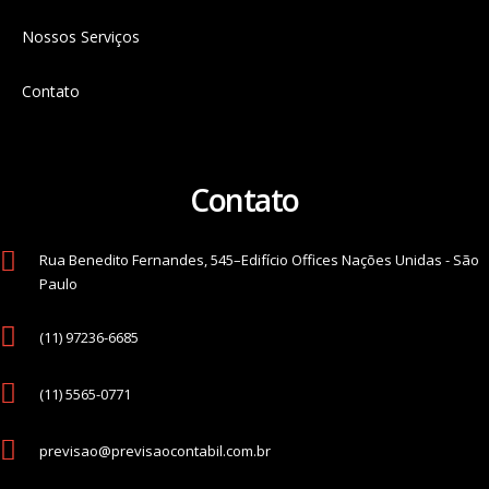
Nossos Serviços
Contato
Contato
Rua Benedito Fernandes, 545–Edifício Offices Nações Unidas - São
Paulo
(11) 97236-6685
(11) 5565-0771
previsao@previsaocontabil.com.br