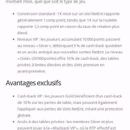
montant misé, quel que soit le type de jeu.
Conversion standard : 1 € misé sur un slot NetEnt rapporte
généralement 1 comp point, tandis que 1 € sur la roulette
rapporte 1,2 comp point en raison du taux de rotation plus
élevé.
Niveaux VIP : les joueurs accumulant 10 000 points passent
au niveau « Silver », débloquant 5 % de cash‑back quotidien
et un accès anticipé aux nouvelles sorties NetEnt. Le niveau
« Gold » (30 000 points) offre 10 % de cash‑back, des tables
privées à limites élevées et des slots premium en
avant‑première.
Avantages exclusifs
Cash‑back VIP : les joueurs Gold bénéficient d’un cash‑back
de 10 % sur les pertes de table, mais peuvent également
l’appliquer aux pertes de slots NetEnt, créant une protection
globale.
Accès à des tables privées : les membres Silver et plus
peuvent jouer à la « Blackjack VIP », où le RTP effectif est