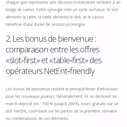
chaque spin représente une décision instantanée similaire à un
tirage de cartes. Cette synergie crée un cycle vertueux : le slot
alimente la table, la table alimente le slot, et le casino
bénéficie d’une durée de session prolongée.
2. Les bonus de bienvenue :
comparaison entre les offres
« slot‑first » et « table‑first » des
opérateurs NetEnt‑friendly
Les bonus de bienvenue restent le principal levier d’attraction
pour les nouveaux joueurs. Généralement, ils se déclinent en
match‑deposit (ex. : 100 % jusqu’à 200 €), tours gratuits sur un
slot NetEnt, cash‑back sur les pertes de la première semaine
ou combinaisons de ces éléments.