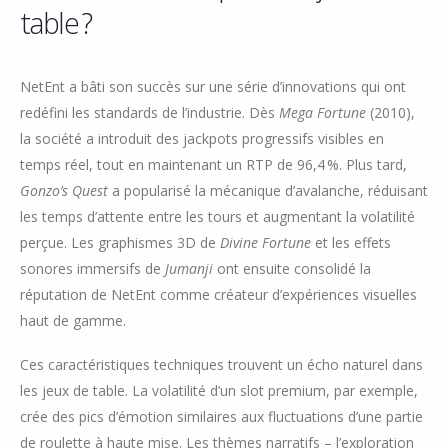
table ?
NetEnt a bâti son succès sur une série d’innovations qui ont
redéfini les standards de l’industrie. Dès
Mega Fortune
(2010),
la société a introduit des jackpots progressifs visibles en
temps réel, tout en maintenant un RTP de 96,4 %. Plus tard,
Gonzo’s Quest
a popularisé la mécanique d’avalanche, réduisant
les temps d’attente entre les tours et augmentant la volatilité
perçue. Les graphismes 3D de
Divine Fortune
et les effets
sonores immersifs de
Jumanji
ont ensuite consolidé la
réputation de NetEnt comme créateur d’expériences visuelles
haut de gamme.
Ces caractéristiques techniques trouvent un écho naturel dans
les jeux de table. La volatilité d’un slot premium, par exemple,
crée des pics d’émotion similaires aux fluctuations d’une partie
de roulette à haute mise. Les thèmes narratifs – l’exploration