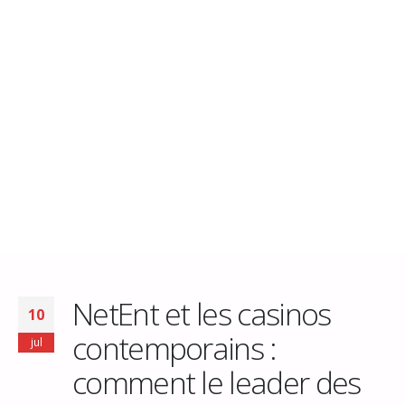
HOME
SOBRE
NOSSOS SERVIÇOS
ACESSO RÁPIDO
ÁREA DO CLIENTE
CONTATO
NetEnt et les casinos
10
contemporains :
jul
comment le leader des