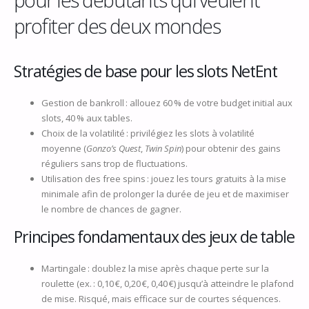
profiter des deux mondes
Stratégies de base pour les slots NetEnt
Gestion de bankroll : allouez 60 % de votre budget initial aux
slots, 40 % aux tables.
Choix de la volatilité : privilégiez les slots à volatilité
moyenne (
Gonzo’s Quest
,
Twin Spin
) pour obtenir des gains
réguliers sans trop de fluctuations.
Utilisation des free spins : jouez les tours gratuits à la mise
minimale afin de prolonger la durée de jeu et de maximiser
le nombre de chances de gagner.
Principes fondamentaux des jeux de table
Martingale : doublez la mise après chaque perte sur la
roulette (ex. : 0,10 €, 0,20 €, 0,40 €) jusqu’à atteindre le plafond
de mise. Risqué, mais efficace sur de courtes séquences.