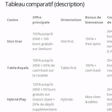
Tableau comparatif (description)
Offre
Bonus de
Co
Casino
Orientation
principale
bienvenue
de
30×
150 % jusqu’à
bo
250 € + 100
150 % +
Slot‑Star
Slot‑first
mi
tours gratuits
free spins
mi
sur
Starburst
0,1
100 % jusqu’à
35×
300 € + 50 % de
100 % +
bo
Table‑Royale
Table‑first
cash‑back sur
cash‑back
rou
la roulette
un
120 % jusqu’à
200 € + 50 tours
32×
gratuits sur
bo
Mixe slots
Hybrid‑Play
Gonzo’s Quest
+
Hybride
lim
& tables
20 % de dépôt
20 
supplémentaire
tab