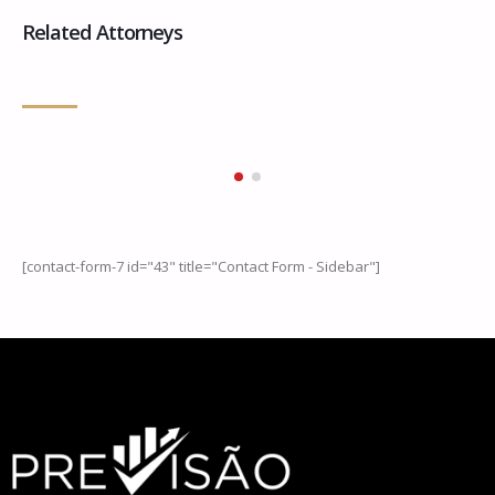
Related Attorneys
[contact-form-7 id="43" title="Contact Form - Sidebar"]