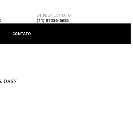
ENTRE EM CONTATO
R
(11) 97236-6685
E
CONTATO
DES, DASN