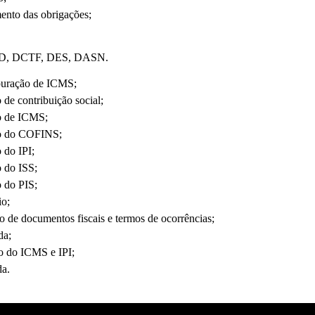
ento das obrigações;
SPED, DCTF, DES, DASN.
puração de ICMS;
de contribuição social;
o de ICMS;
to do COFINS;
 do IPI;
 do ISS;
 do PIS;
io;
ão de documentos fiscais e termos de ocorrências;
da;
ão do ICMS e IPI;
da.