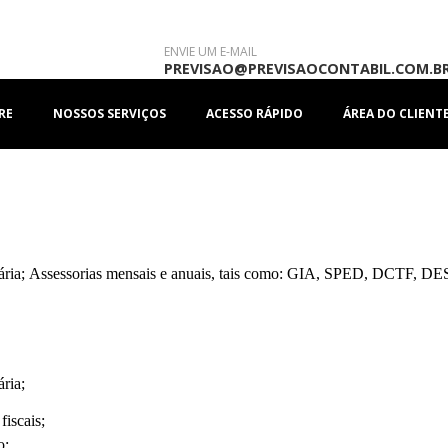
ENVIE UM E-MAIL
PREVISAO@PREVISAOCONTABIL.COM.B
RE
NOSSOS SERVIÇOS
ACESSO RÁPIDO
ÁREA DO CLIENT
ária; Assessorias mensais e anuais, tais como: GIA, SPED, DCTF, 
ria;
fiscais;
o;