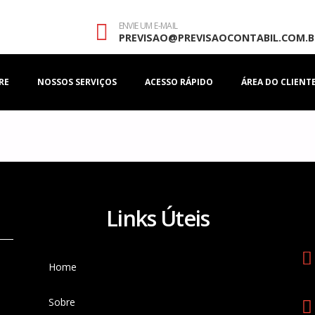
ENVIE UM E-MAIL
PREVISAO@PREVISAOCONTABIL.COM.B
RE
NOSSOS SERVIÇOS
ACESSO RÁPIDO
ÁREA DO CLIENT
Links Úteis
Home
Sobre