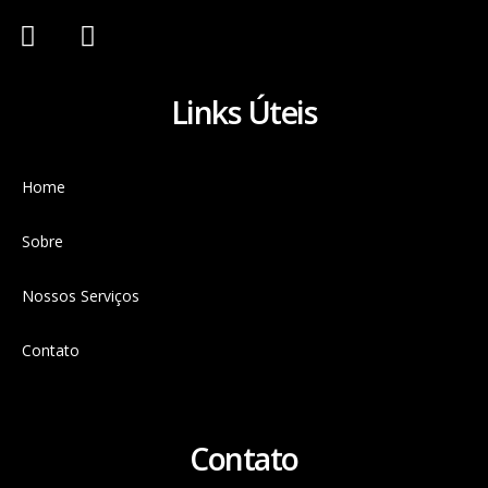
Links Úteis
Home
Sobre
Nossos Serviços
Contato
Contato