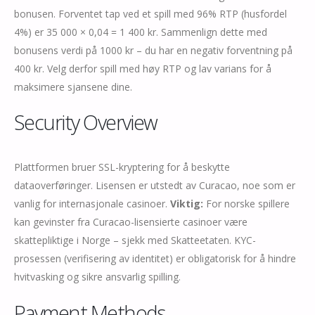
bonusen. Forventet tap ved et spill med 96% RTP (husfordel
4%) er 35 000 × 0,04 = 1 400 kr. Sammenlign dette med
bonusens verdi på 1000 kr – du har en negativ forventning på
400 kr. Velg derfor spill med høy RTP og lav varians for å
maksimere sjansene dine.
Security Overview
Plattformen bruer SSL-kryptering for å beskytte
dataoverføringer. Lisensen er utstedt av Curacao, noe som er
vanlig for internasjonale casinoer.
Viktig:
For norske spillere
kan gevinster fra Curacao-lisensierte casinoer være
skattepliktige i Norge – sjekk med Skatteetaten. KYC-
prosessen (verifisering av identitet) er obligatorisk for å hindre
hvitvasking og sikre ansvarlig spilling.
Payment Methods