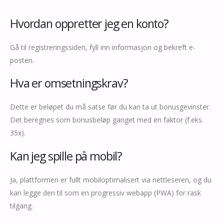
Hvordan oppretter jeg en konto?
Gå til registreringssiden, fyll inn informasjon og bekreft e-
posten.
Hva er omsetningskrav?
Dette er beløpet du må satse før du kan ta ut bonusgevinster.
Det beregnes som bonusbeløp ganget med en faktor (f.eks.
35x).
Kan jeg spille på mobil?
Ja, plattformen er fullt mobiloptimalisert via nettleseren, og du
kan legge den til som en progressiv webapp (PWA) for rask
tilgang.