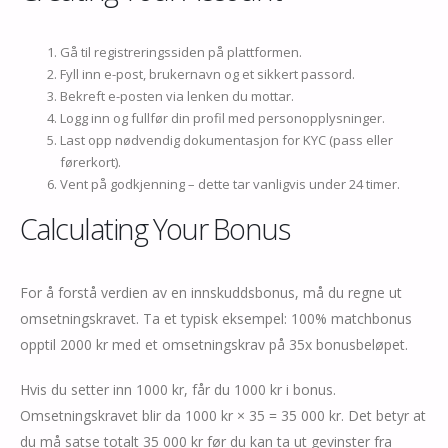
Gå til registreringssiden på plattformen.
Fyll inn e-post, brukernavn og et sikkert passord.
Bekreft e-posten via lenken du mottar.
Logg inn og fullfør din profil med personopplysninger.
Last opp nødvendig dokumentasjon for KYC (pass eller
førerkort).
Vent på godkjenning – dette tar vanligvis under 24 timer.
Calculating Your Bonus
For å forstå verdien av en innskuddsbonus, må du regne ut
omsetningskravet. Ta et typisk eksempel: 100% matchbonus
opptil 2000 kr med et omsetningskrav på 35x bonusbeløpet.
Hvis du setter inn 1000 kr, får du 1000 kr i bonus.
Omsetningskravet blir da 1000 kr × 35 = 35 000 kr. Det betyr at
du må satse totalt 35 000 kr før du kan ta ut gevinster fra