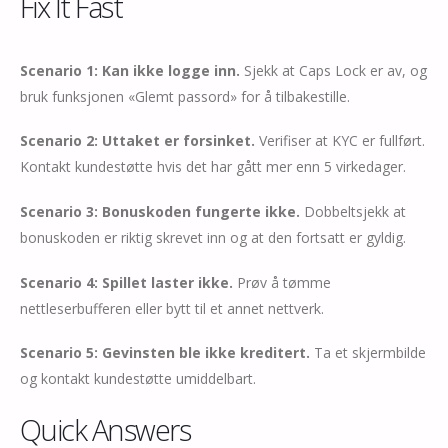
Fix It Fast
Scenario 1: Kan ikke logge inn.
Sjekk at Caps Lock er av, og
bruk funksjonen «Glemt passord» for å tilbakestille.
Scenario 2: Uttaket er forsinket.
Verifiser at KYC er fullført.
Kontakt kundestøtte hvis det har gått mer enn 5 virkedager.
Scenario 3: Bonuskoden fungerte ikke.
Dobbeltsjekk at
bonuskoden er riktig skrevet inn og at den fortsatt er gyldig.
Scenario 4: Spillet laster ikke.
Prøv å tømme
nettleserbufferen eller bytt til et annet nettverk.
Scenario 5: Gevinsten ble ikke kreditert.
Ta et skjermbilde
og kontakt kundestøtte umiddelbart.
Quick Answers