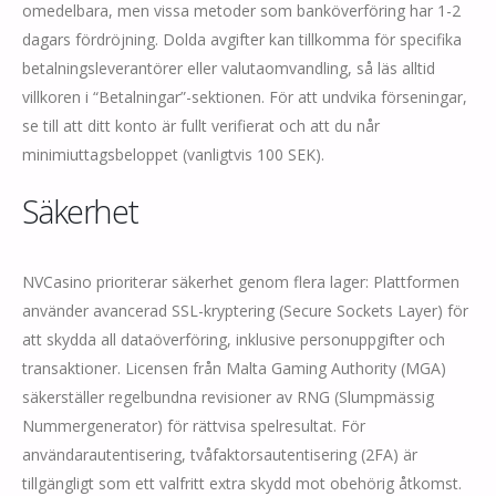
omedelbara, men vissa metoder som banköverföring har 1-2
dagars fördröjning. Dolda avgifter kan tillkomma för specifika
betalningsleverantörer eller valutaomvandling, så läs alltid
villkoren i “Betalningar”-sektionen. För att undvika förseningar,
se till att ditt konto är fullt verifierat och att du når
minimiuttagsbeloppet (vanligtvis 100 SEK).
Säkerhet
NVCasino prioriterar säkerhet genom flera lager: Plattformen
använder avancerad SSL-kryptering (Secure Sockets Layer) för
att skydda all dataöverföring, inklusive personuppgifter och
transaktioner. Licensen från Malta Gaming Authority (MGA)
säkerställer regelbundna revisioner av RNG (Slumpmässig
Nummergenerator) för rättvisa spelresultat. För
användarautentisering, tvåfaktorsautentisering (2FA) är
tillgängligt som ett valfritt extra skydd mot obehörig åtkomst.