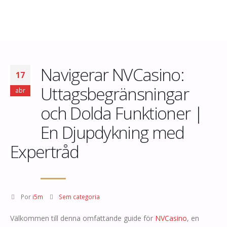
Navigerar NVCasino:
17
Uttagsbegränsningar
abr
och Dolda Funktioner |
En Djupdykning med
Expertråd
Por
i5m
Sem categoria
Välkommen till denna omfattande guide för
NVCasino
, en