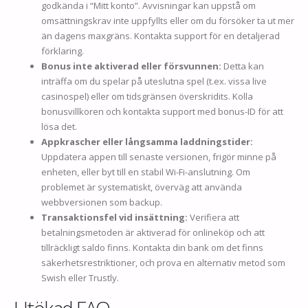
godkända i “Mitt konto”. Avvisningar kan uppstå om
omsättningskrav inte uppfyllts eller om du försöker ta ut mer
än dagens maxgräns. Kontakta support för en detaljerad
förklaring.
Bonus inte aktiverad eller försvunnen:
Detta kan
inträffa om du spelar på uteslutna spel (t.ex. vissa live
casinospel) eller om tidsgränsen överskridits. Kolla
bonusvillkoren och kontakta support med bonus-ID för att
lösa det.
Appkrascher eller långsamma laddningstider:
Uppdatera appen till senaste versionen, frigör minne på
enheten, eller byt till en stabil Wi-Fi-anslutning. Om
problemet är systematiskt, överväg att använda
webbversionen som backup.
Transaktionsfel vid insättning:
Verifiera att
betalningsmetoden är aktiverad för onlineköp och att
tillräckligt saldo finns. Kontakta din bank om det finns
säkerhetsrestriktioner, och prova en alternativ metod som
Swish eller Trustly.