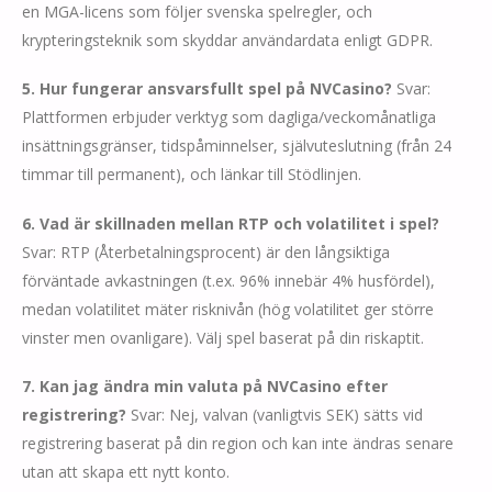
en MGA-licens som följer svenska spelregler, och
krypteringsteknik som skyddar användardata enligt GDPR.
5. Hur fungerar ansvarsfullt spel på NVCasino?
Svar:
Plattformen erbjuder verktyg som dagliga/veckomånatliga
insättningsgränser, tidspåminnelser, självuteslutning (från 24
timmar till permanent), och länkar till Stödlinjen.
6. Vad är skillnaden mellan RTP och volatilitet i spel?
Svar: RTP (Återbetalningsprocent) är den långsiktiga
förväntade avkastningen (t.ex. 96% innebär 4% husfördel),
medan volatilitet mäter risknivån (hög volatilitet ger större
vinster men ovanligare). Välj spel baserat på din riskaptit.
7. Kan jag ändra min valuta på NVCasino efter
registrering?
Svar: Nej, valvan (vanligtvis SEK) sätts vid
registrering baserat på din region och kan inte ändras senare
utan att skapa ett nytt konto.