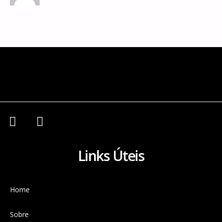
Links Úteis
Home
Sobre