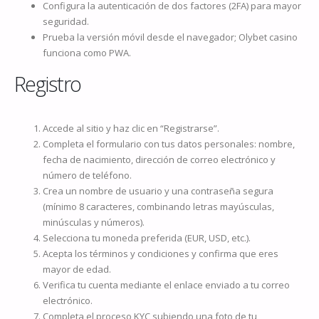
Configura la autenticación de dos factores (2FA) para mayor
seguridad.
Prueba la versión móvil desde el navegador; Olybet casino
funciona como PWA.
Registro
Accede al sitio y haz clic en “Registrarse”.
Completa el formulario con tus datos personales: nombre,
fecha de nacimiento, dirección de correo electrónico y
número de teléfono.
Crea un nombre de usuario y una contraseña segura
(mínimo 8 caracteres, combinando letras mayúsculas,
minúsculas y números).
Selecciona tu moneda preferida (EUR, USD, etc.).
Acepta los términos y condiciones y confirma que eres
mayor de edad.
Verifica tu cuenta mediante el enlace enviado a tu correo
electrónico.
Completa el proceso KYC subiendo una foto de tu