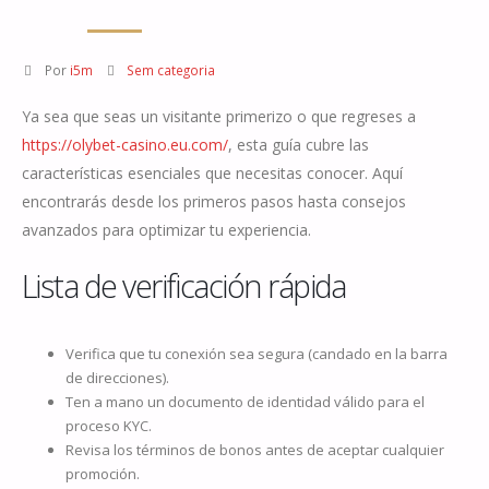
Por
i5m
Sem categoria
Ya sea que seas un visitante primerizo o que regreses a
https://olybet-casino.eu.com/
, esta guía cubre las
características esenciales que necesitas conocer. Aquí
encontrarás desde los primeros pasos hasta consejos
avanzados para optimizar tu experiencia.
Lista de verificación rápida
Verifica que tu conexión sea segura (candado en la barra
de direcciones).
Ten a mano un documento de identidad válido para el
proceso KYC.
Revisa los términos de bonos antes de aceptar cualquier
promoción.