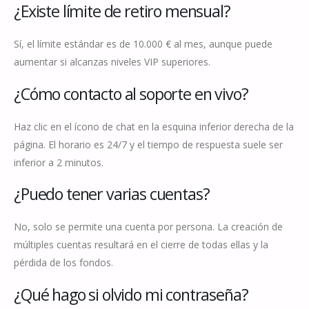
¿Existe límite de retiro mensual?
Sí, el límite estándar es de 10.000 € al mes, aunque puede
aumentar si alcanzas niveles VIP superiores.
¿Cómo contacto al soporte en vivo?
Haz clic en el ícono de chat en la esquina inferior derecha de la
página. El horario es 24/7 y el tiempo de respuesta suele ser
inferior a 2 minutos.
¿Puedo tener varias cuentas?
No, solo se permite una cuenta por persona. La creación de
múltiples cuentas resultará en el cierre de todas ellas y la
pérdida de los fondos.
¿Qué hago si olvido mi contraseña?