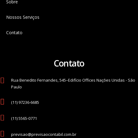
Sobre
Nossos Serviços
Contato
Contato
Rua Benedito Fernandes, 545–Edifício Offices Nações Unidas - São
Paulo
(11) 97236-6685
(11) 5565-0771
previsao@previsaocontabil.com.br