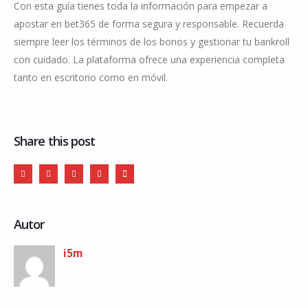
Con esta guía tienes toda la información para empezar a
apostar en bet365 de forma segura y responsable. Recuerda
siempre leer los términos de los bonos y gestionar tu bankroll
con cuidado. La plataforma ofrece una experiencia completa
tanto en escritorio como en móvil.
Share this post
Autor
i5m