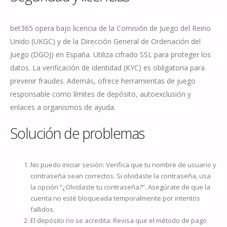
bet365 opera bajo licencia de la Comisión de Juego del Reino
Unido (UKGC) y de la Dirección General de Ordenación del
Juego (DGOJ) en España. Utiliza cifrado SSL para proteger los
datos. La verificación de identidad (KYC) es obligatoria para
prevenir fraudes. Además, ofrece herramientas de juego
responsable como límites de depósito, autoexclusión y
enlaces a organismos de ayuda.
Solución de problemas
No puedo iniciar sesión: Verifica que tu nombre de usuario y
contraseña sean correctos. Si olvidaste la contraseña, usa
la opción “¿Olvidaste tu contraseña?”. Asegúrate de que la
cuenta no esté bloqueada temporalmente por intentos
fallidos.
El depósito no se acredita: Revisa que el método de pago