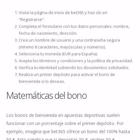
Visita la página de inicio de bet365 y haz clic en
“Registrarse”.
Completa el formulario con tus datos personales: nombre,
fecha de nacimiento, dirección.
Crea un nombre de usuario y una contraseña segura
(mínimo 8 caracteres, mayúsculas y números).
Selecciona tu moneda (EUR para España).
Acepta los términos y condiciones y la política de privacidad.
Verifica tu identidad subiendo los documentos solicitados.
Realiza un primer depósito para activar el bono de
bienvenida si lo deseas.
Matemáticas del bono
Los bonos de bienvenida en apuestas deportivas suelen
funcionar con un porcentaje sobre el primer depósito. Por
ejemplo, imagina que bet365 ofrece un bono del 100% hasta
50 €. Esto significa que si depositas 50 €, recibes 50 €