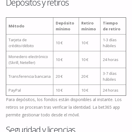
Depósitos y retiros
Depósito
Retiro
Tiempo
Método
mínimo
mínimo
de retiro
Tarjeta de
1-3 días
10 €
10 €
crédito/débito
hábiles
Monedero electrónico
10 €
10 €
24 horas
(Skrill, Neteller)
3-7 días
Transferencia bancaria
20 €
20 €
hábiles
PayPal
10 €
10 €
24 horas
Para depósitos, los fondos están disponibles al instante. Los
retiros se procesan tras verificar la identidad. La bet365 app
permite gestionar todo desde el móvil.
Seguridad y licencias