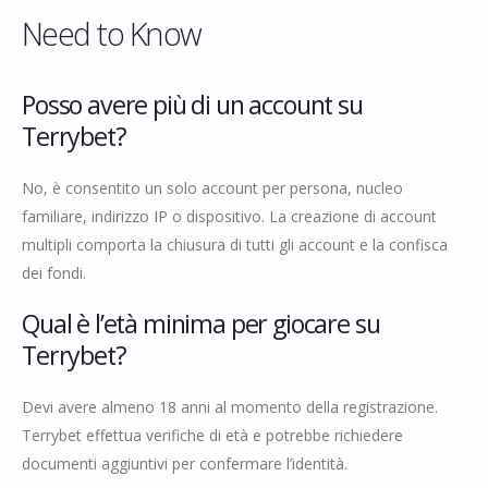
Need to Know
Posso avere più di un account su
Terrybet?
No, è consentito un solo account per persona, nucleo
familiare, indirizzo IP o dispositivo. La creazione di account
multipli comporta la chiusura di tutti gli account e la confisca
dei fondi.
Qual è l’età minima per giocare su
Terrybet?
Devi avere almeno 18 anni al momento della registrazione.
Terrybet effettua verifiche di età e potrebbe richiedere
documenti aggiuntivi per confermare l’identità.