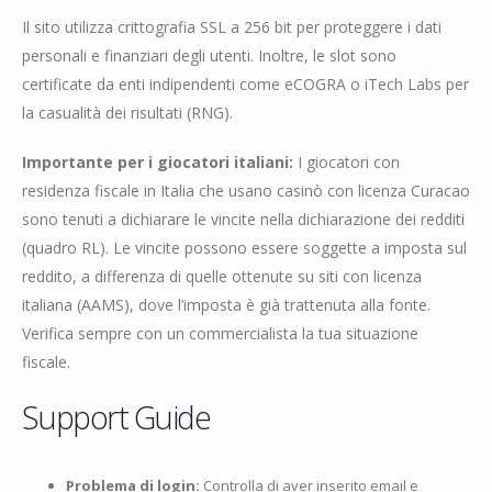
Il sito utilizza crittografia SSL a 256 bit per proteggere i dati
personali e finanziari degli utenti. Inoltre, le slot sono
certificate da enti indipendenti come eCOGRA o iTech Labs per
la casualità dei risultati (RNG).
Importante per i giocatori italiani:
I giocatori con
residenza fiscale in Italia che usano casinò con licenza Curacao
sono tenuti a dichiarare le vincite nella dichiarazione dei redditi
(quadro RL). Le vincite possono essere soggette a imposta sul
reddito, a differenza di quelle ottenute su siti con licenza
italiana (AAMS), dove l’imposta è già trattenuta alla fonte.
Verifica sempre con un commercialista la tua situazione
fiscale.
Support Guide
Problema di login:
Controlla di aver inserito email e