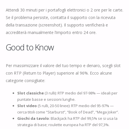
Attendi 30 minuti per i portafogli elettronici o 2 ore per le carte.
Se il problema persiste, contatta il supporto con la ricevuta
della transazione (screenshot). Il supporto verificherà e
accrediterà manualmente l’importo entro 24 ore.
Good to Know
Per massimizzare il valore del tuo tempo e denaro, scegli slot
con RTP (Return to Player) superiore al 96%. Ecco alcune
categorie consigliate:
Slot classiche
(3 rulli): RTP medio del 97-98% — ideali per
puntate basse e sessioni lunghe.
Slot video
(5 rulli, 20-50 linee): RTP medio del 95-97% —
cerca titoli come “Starburst”, “Book of Dead”, “Mega Joker”.
Giochi da tavolo
: Blackjack ha RTP del 99,5% se si usa la
strategia di base; roulette europea ha RTP del 97,3%.