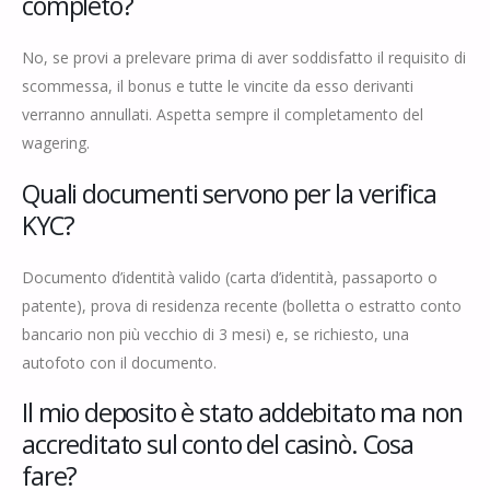
completo?
No, se provi a prelevare prima di aver soddisfatto il requisito di
scommessa, il bonus e tutte le vincite da esso derivanti
verranno annullati. Aspetta sempre il completamento del
wagering.
Quali documenti servono per la verifica
KYC?
Documento d’identità valido (carta d’identità, passaporto o
patente), prova di residenza recente (bolletta o estratto conto
bancario non più vecchio di 3 mesi) e, se richiesto, una
autofoto con il documento.
Il mio deposito è stato addebitato ma non
accreditato sul conto del casinò. Cosa
fare?