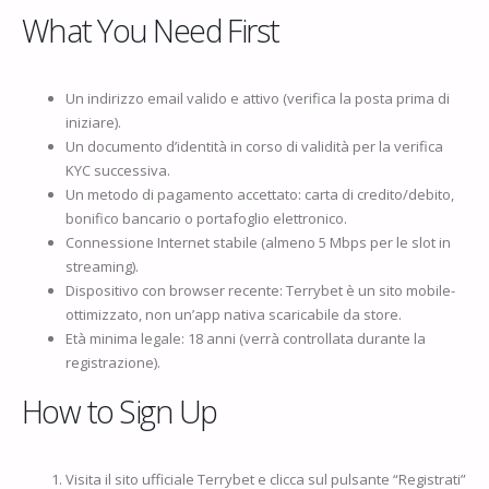
What You Need First
Un indirizzo email valido e attivo (verifica la posta prima di
iniziare).
Un documento d’identità in corso di validità per la verifica
KYC successiva.
Un metodo di pagamento accettato: carta di credito/debito,
bonifico bancario o portafoglio elettronico.
Connessione Internet stabile (almeno 5 Mbps per le slot in
streaming).
Dispositivo con browser recente: Terrybet è un sito mobile-
ottimizzato, non un’app nativa scaricabile da store.
Età minima legale: 18 anni (verrà controllata durante la
registrazione).
How to Sign Up
Visita il sito ufficiale Terrybet e clicca sul pulsante “Registrati”