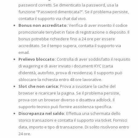
password corretti. Se dimenticato la password, usa la
funzione “Password dimenticata?”. Se il problema persiste,
contatta il supporto via chat dal vivo.
Bonus non accreditato:
Verifica di aver inserito il codice
promozionale terrybet in fase di registrazione o deposito. Il
bonus potrebbe richiedere fino a 24 ore per essere
accreditato. Se il tempo supera, contatta il supporto via
email.
Prelievo bloccato:
Controlla di aver soddisfatto il requisito
di wagering e di aver inviato i documenti KYC (carta
d’identità, autofoto, prova di residenza). Il supporto può
sbloccare la richiesta entro 48 ore lavorative.
Slot che non carica:
Prova a svuotare la cache del
browser e ricaricare la pagina. Se il problema persiste,
prova con un browser diverso o disattiva adblock. Il
supporto tecnico può fornire assistenza specifica.
Discrepanza nel saldo:
Effettua una schermata dello
storico transazioni e contatta il supporto via ticket. Fornisci
data, importo e tipo di transazione. Di solito risolvono entro
24 ore.