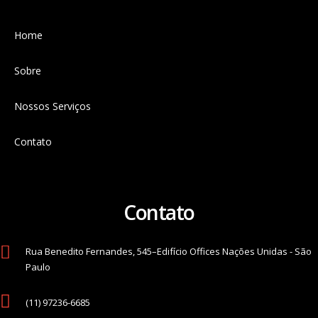
Home
Sobre
Nossos Serviços
Contato
Contato
Rua Benedito Fernandes, 545–Edifício Offices Nações Unidas - São
Paulo
(11) 97236-6685