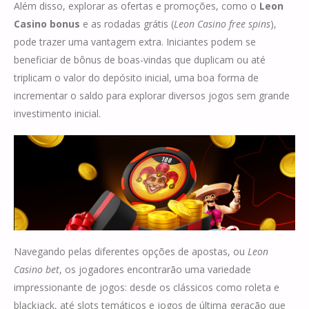
Além disso, explorar as ofertas e promoções, como o
Leon
Casino bonus
e as rodadas grátis (
Leon Casino free spins
),
pode trazer uma vantagem extra. Iniciantes podem se
beneficiar de bônus de boas-vindas que duplicam ou até
triplicam o valor do depósito inicial, uma boa forma de
incrementar o saldo para explorar diversos jogos sem grande
investimento inicial.
Navegando pelas diferentes opções de apostas, ou
Leon
Casino bet
, os jogadores encontrarão uma variedade
impressionante de jogos: desde os clássicos como roleta e
blackjack, até slots temáticos e jogos de última geração que