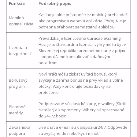
Funkcia
Podrobný popis
Kasíno je plne prístupné cez mobilný prehliadač
Mobilná
ako progresívna webová aplikácia (PWA). Nie je
optimalizácia
potrebné sťahovať samostatnú aplikáciu.
Prevádzka je licencovaná Curacao eGaming.
Hoci je to štandardná licencia, výhry môžu byť v
Licencia a
Slovenskej republike predmetom dane z príjmu
bezpečnosť
– odporúčame konzultovať s daňovým
poradcom.
Noví hráči môžu získať uvítací bonus, ktorý
Bonusový
zvyčajne zahŕňa bonus na prvý vklad a voľné
program
otočky. Vždy kontrolujte požiadavky na
pretočenie.
Podporované sú klasické karty, e-wallety (Skrill,
Platobné
Neteller) a kryptomeny. Výbery sú spracované
metódy
do 24–72 hodín.
Zákaznícka
Live chat a e-mail sú k dispozícii 24/7. Odpovede
podpora
sú zvyčajne do niekoľkých minút.