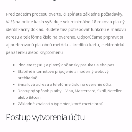
Pred začatím procesu overte, či spĺňate základné požiadavky.
Väčšina online kasín vyžaduje vek minimálne 18 rokov a platný
identifikačný doklad. Budete tiež potrebovať funkčnú e-mailovú
adresu a telefónne číslo na overenie. Odporúčame pripraviť si
aj preferovanú platobnú metódu – kreditnú kartu, elektronickú
peňaženku alebo kryptomenu.
Plnoletosť (18+) a platný občiansky preukaz alebo pas.
Stabilné internetové pripojenie a moderný webový
prehliadač.
E-mailová adresa a telefónne číslo na overenie účtu.
Dostupný spôsob platby – Visa, Mastercard, Skrill, Neteller
alebo Bitcoin.
Základné znalosti o type hier, ktoré chcete hrať.
Postup vytvorenia účtu