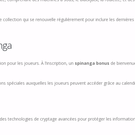
collection qui se renouvelle régulièrement pour inclure les dernières
nga
n pour les joueurs. À l’inscription, un
spinanga bonus
de bienvenue
s spéciales auxquelles les joueurs peuvent accéder grâce au calendrie
e des technologies de cryptage avancées pour protéger les informations