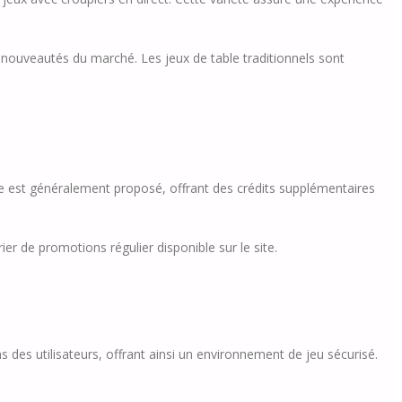
 nouveautés du marché. Les jeux de table traditionnels sont
 est généralement proposé, offrant des crédits supplémentaires
r de promotions régulier disponible sur le site.
 des utilisateurs, offrant ainsi un environnement de jeu sécurisé.