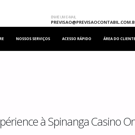
ENVIE UM E-MAIL
PREVISAO@PREVISAOCONTABIL.COM.B
RE
NOSSOS SERVIÇOS
ACESSO RÁPIDO
ÁREA DO CLIENT
érience à Spinanga Casino On