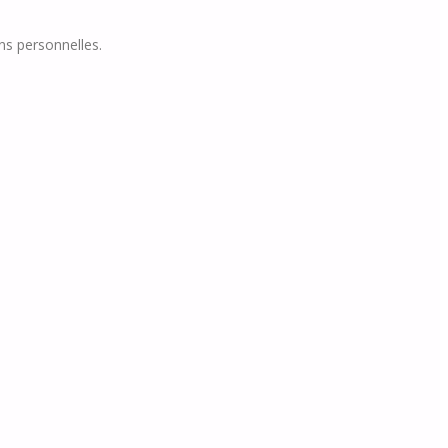
ns personnelles.