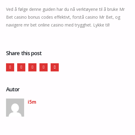
Ved å følge denne guiden har du nå verktøyene til å bruke Mr
Bet casino bonus codes effektivt, forstå casino Mr Bet, og
navigere mr bet online casino med trygghet. Lykke til!
Share this post
Autor
i5m