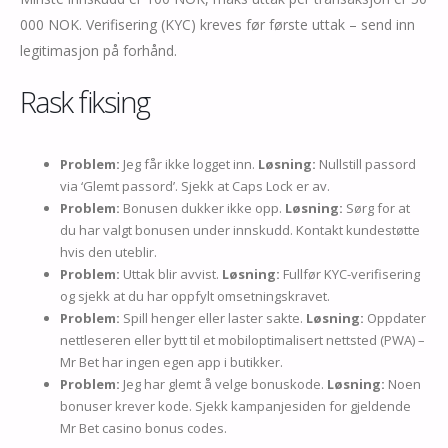
000 NOK. Verifisering (KYC) kreves før første uttak – send inn
legitimasjon på forhånd.
Rask fiksing
Problem:
Jeg får ikke logget inn.
Løsning:
Nullstill passord
via ‘Glemt passord’. Sjekk at Caps Lock er av.
Problem:
Bonusen dukker ikke opp.
Løsning:
Sørg for at
du har valgt bonusen under innskudd. Kontakt kundestøtte
hvis den uteblir.
Problem:
Uttak blir avvist.
Løsning:
Fullfør KYC-verifisering
og sjekk at du har oppfylt omsetningskravet.
Problem:
Spill henger eller laster sakte.
Løsning:
Oppdater
nettleseren eller bytt til et mobiloptimalisert nettsted (PWA) –
Mr Bet har ingen egen app i butikker.
Problem:
Jeg har glemt å velge bonuskode.
Løsning:
Noen
bonuser krever kode. Sjekk kampanjesiden for gjeldende
Mr Bet casino bonus codes.