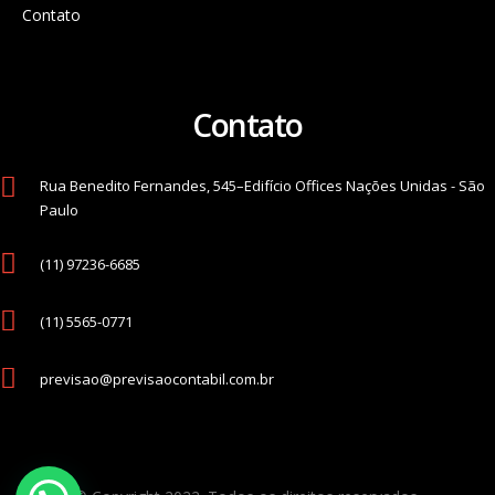
Contato
Contato
Rua Benedito Fernandes, 545–Edifício Offices Nações Unidas - São
Paulo
(11) 97236-6685
(11) 5565-0771
previsao@previsaocontabil.com.br