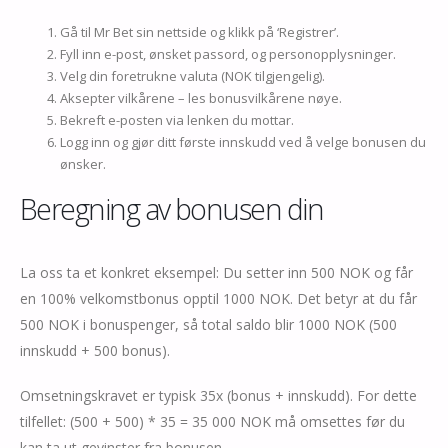
Gå til Mr Bet sin nettside og klikk på ‘Registrer’.
Fyll inn e-post, ønsket passord, og personopplysninger.
Velg din foretrukne valuta (NOK tilgjengelig).
Aksepter vilkårene – les bonusvilkårene nøye.
Bekreft e-posten via lenken du mottar.
Logg inn og gjør ditt første innskudd ved å velge bonusen du
ønsker.
Beregning av bonusen din
La oss ta et konkret eksempel: Du setter inn 500 NOK og får
en 100% velkomstbonus opptil 1000 NOK. Det betyr at du får
500 NOK i bonuspenger, så total saldo blir 1000 NOK (500
innskudd + 500 bonus).
Omsetningskravet er typisk 35x (bonus + innskudd). For dette
tilfellet: (500 + 500) * 35 = 35 000 NOK må omsettes før du
kan ta ut gevinster fra bonusen.