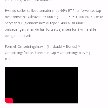
Hvis du spiller spilleautomater med 96% RTP, er forventet tap
over omsetningskravet: 35 000 * (1 – 0,96) = 1 400 NOK. Dette
betyr at du i gjennomsnitt vil tape 1 400 NOK under
omsetningen, men du har fortsatt sjansen for å vinne ekte
penger underveis.
Formel: Omsetningskrav = (Innskudd + Bonus) *
Omsetningsfaktor. Forventet tap = Omsetningskrav * (1 –
RTP).