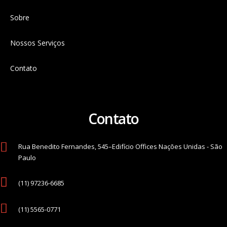
Sobre
Nossos Serviços
Contato
Contato
Rua Benedito Fernandes, 545–Edifício Offices Nações Unidas - São
Paulo
(11) 97236-6685
(11) 5565-0771