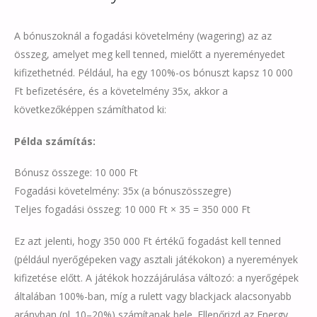
A bónuszoknál a fogadási követelmény (wagering) az az
összeg, amelyet meg kell tenned, mielőtt a nyereményedet
kifizethetnéd. Például, ha egy 100%-os bónuszt kapsz 10 000
Ft befizetésére, és a követelmény 35x, akkor a
következőképpen számíthatod ki:
Példa számítás:
Bónusz összege: 10 000 Ft
Fogadási követelmény: 35x (a bónuszösszegre)
Teljes fogadási összeg: 10 000 Ft × 35 = 350 000 Ft
Ez azt jelenti, hogy 350 000 Ft értékű fogadást kell tenned
(például nyerőgépeken vagy asztali játékokon) a nyeremények
kifizetése előtt. A játékok hozzájárulása változó: a nyerőgépek
általában 100%-ban, míg a rulett vagy blackjack alacsonyabb
arányban (pl. 10–20%) számítanak bele. Ellenőrizd az Energy