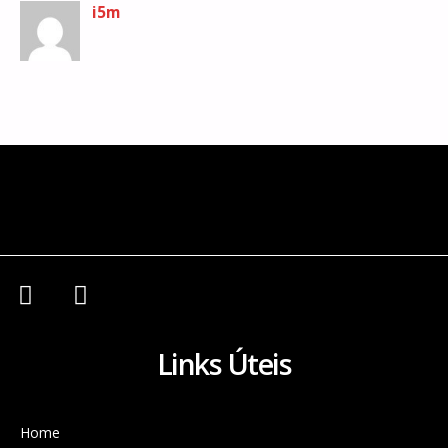
i5m
Links Úteis
Home