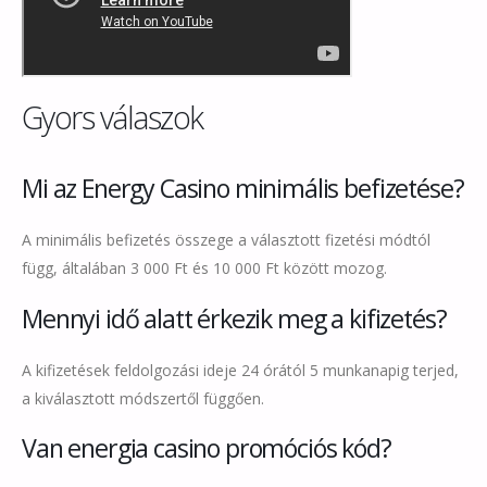
Gyors válaszok
Mi az Energy Casino minimális befizetése?
A minimális befizetés összege a választott fizetési módtól
függ, általában 3 000 Ft és 10 000 Ft között mozog.
Mennyi idő alatt érkezik meg a kifizetés?
A kifizetések feldolgozási ideje 24 órától 5 munkanapig terjed,
a kiválasztott módszertől függően.
Van energia casino promóciós kód?