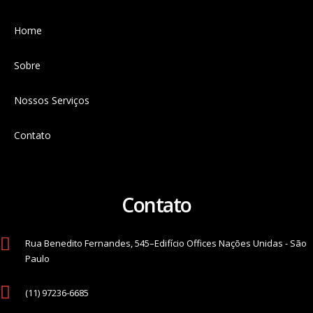
Home
Sobre
Nossos Serviços
Contato
Contato
Rua Benedito Fernandes, 545–Edifício Offices Nações Unidas - São
Paulo
(11) 97236-6685