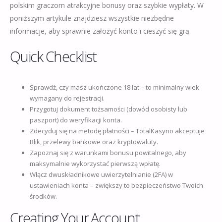
polskim graczom atrakcyjne bonusy oraz szybkie wypłaty. W
poniższym artykule znajdziesz wszystkie niezbędne
informacje, aby sprawnie założyć konto i cieszyć się grą.
Quick Checklist
Sprawdź, czy masz ukończone 18 lat – to minimalny wiek
wymagany do rejestracji.
Przygotuj dokument tożsamości (dowód osobisty lub
paszport) do weryfikacji konta.
Zdecyduj się na metodę płatności – TotalKasyno akceptuje
Blik, przelewy bankowe oraz kryptowaluty.
Zapoznaj się z warunkami bonusu powitalnego, aby
maksymalnie wykorzystać pierwszą wpłatę.
Włącz dwuskładnikowe uwierzytelnianie (2FA) w
ustawieniach konta – zwiększy to bezpieczeństwo Twoich
środków.
Creating Your Account