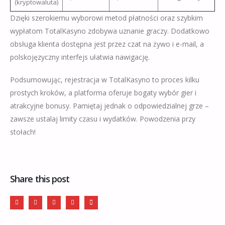
(kryptowaluta)
Dzięki szerokiemu wyborowi metod płatności oraz szybkim
wypłatom TotalKasyno zdobywa uznanie graczy. Dodatkowo
obsługa klienta dostępna jest przez czat na żywo i e-mail, a
polskojęzyczny interfejs ułatwia nawigację.
Podsumowując, rejestracja w TotalKasyno to proces kilku
prostych kroków, a platforma oferuje bogaty wybór gier i
atrakcyjne bonusy. Pamiętaj jednak o odpowiedzialnej grze –
zawsze ustalaj limity czasu i wydatków. Powodzenia przy
stołach!
Share this post