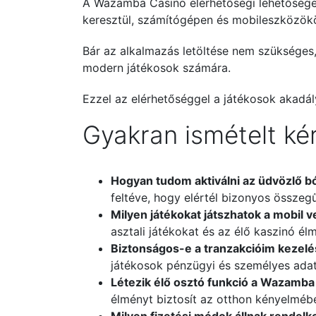
A Wazamba Casino elérhetőségi lehetősége
keresztül, számítógépen és mobileszközökö
Bár az alkalmazás letöltése nem szükséges,
modern játékosok számára.
Ezzel az elérhetőséggel a játékosok akadá
Gyakran ismételt ké
Hogyan tudom aktiválni az üdvözlő 
feltéve, hogy elértél bizonyos összegű
Milyen játékokat játszhatok a mobil 
asztali játékokat és az élő kaszinó él
Biztonságos-e a tranzakcióim kezel
játékosok pénzügyi és személyes adat
Létezik élő osztó funkció a Wazamba
élményt biztosít az otthon kényelméb