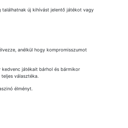
alálhatnak új kihívást jelentő játékot vagy
 élvezze, anélkül hogy kompromisszumot
kedvenc játékait bárhol és bármikor
teljes választéka.
aszinó élményt.