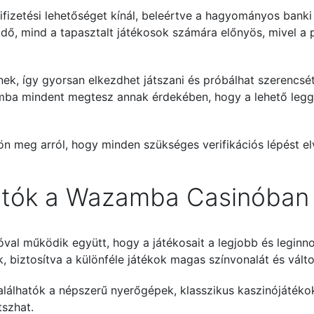
fizetési lehetőséget kínál, beleértve a hagyományos banki
zdő, mind a tapasztalt játékosok számára előnyös, mivel a
k, így gyorsan elkezdhet játszani és próbálhat szerencsét.
mba mindent megtesz annak érdekében, hogy a lehető legg
ön meg arról, hogy minden szükséges verifikációs lépést e
tatók a Wazamba Casinóban
l működik együtt, hogy a játékosait a legjobb és leginnov
, biztosítva a különféle játékok magas színvonalát és vált
álhatók a népszerű nyerőgépek, klasszikus kaszinójátékok, 
tszhat.