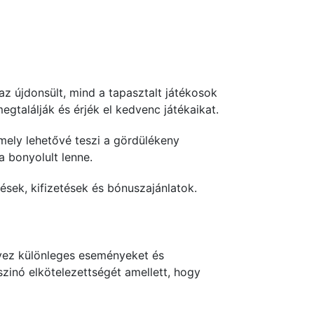
z újdonsült, mind a tapasztalt játékosok
gtalálják és érjék el kedvenc játékaikat.
 amely lehetővé teszi a gördülékeny
a bonyolult lenne.
ések, kifizetések és bónuszajánlatok.
ez különleges eseményeket és
zinó elkötelezettségét amellett, hogy