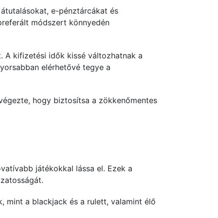
 átutalásokat, e-pénztárcákat és
 preferált módszert könnyedén
 A kifizetési idők kissé változhatnak a
yorsabban elérhetővé tegye a
lvégezte, hogy biztosítsa a zökkenőmentes
atívabb játékokkal lássa el. Ezek a
ozatosságát.
mint a blackjack és a rulett, valamint élő