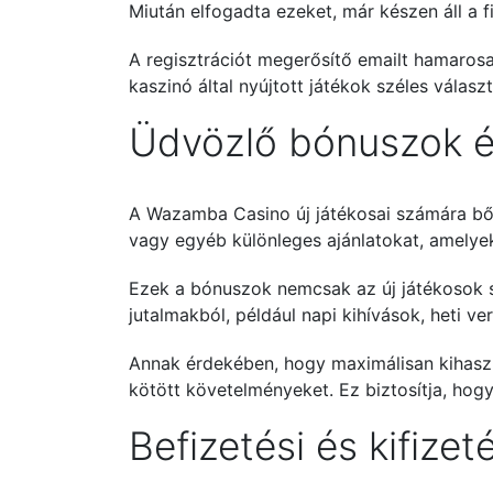
Miután elfogadta ezeket, már készen áll a 
A regisztrációt megerősítő emailt hamarosa
kaszinó által nyújtott játékok széles válas
Üdvözlő bónuszok é
A Wazamba Casino új játékosai számára bős
vagy egyéb különleges ajánlatokat, amelyek
Ezek a bónuszok nemcsak az új játékosok s
jutalmakból, például napi kihívások, heti 
Annak érdekében, hogy maximálisan kihaszn
kötött követelményeket. Ez biztosítja, hogy
Befizetési és kifize