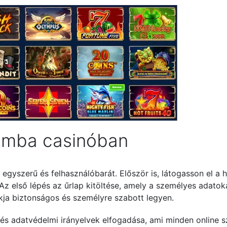
amba casinóban
gyszerű és felhasználóbarát. Először is, látogasson el a 
Az első lépés az űrlap kitöltése, amely a személyes adatokat
iókja biztonságos és személyre szabott legyen.
k és adatvédelmi irányelvek elfogadása, ami minden online s