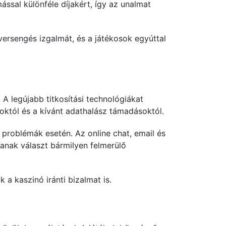
sal különféle díjakért, így az unalmat
ersengés izgalmát, és a játékosok egyúttal
 legújabb titkosítási technológiákat
októl és a kívánt adathalász támadásoktól.
 problémák esetén. Az online chat, email és
anak választ bármilyen felmerülő
a kaszinó iránti bizalmat is.