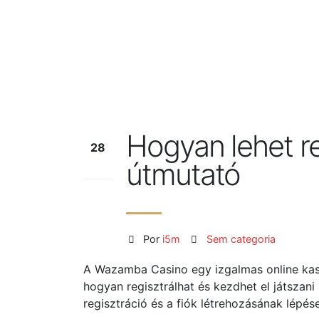
HOME
SOB
Hogyan lehet r
28
útmutató
jan
Por
i5m
Sem categoria
A Wazamba Casino egy izgalmas online kaszi
hogyan regisztrálhat és kezdhet el játszan
regisztráció és a fiók létrehozásának lépés