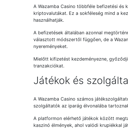
A Wazamba Casino többféle befizetési és ki
kriptovalutákat. Ez a sokféleség mind a ke
használhatják.
A befizetések általában azonnal megtörténne
választott módszertől függően, de a Waza
nyereményeket.
Mielőtt kifizetést kezdeményezne, győződj
tranzakciókat.
Játékok és szolgál
A Wazamba Casino számos játékszolgáltatóva
szolgáltatók az iparág élvonalába tartoznak
A platformon elérhető játékok között megtal
kaszinó élmények, ahol valódi krupiékkal já