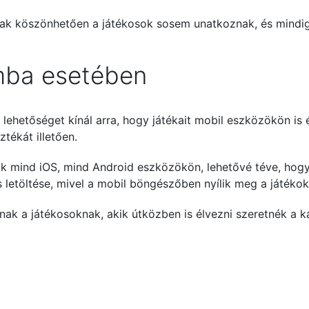
nak köszönhetően a játékosok sosem unatkoznak, és mindig t
mba esetében
ehetőséget kínál arra, hogy játékait mobil eszközökön is
tékát illetően.
 mind iOS, mind Android eszközökön, lehetővé téve, hogy 
letöltése, mivel a mobil böngészőben nyílik meg a játékok 
ak a játékosoknak, akik útközben is élvezni szeretnék a k