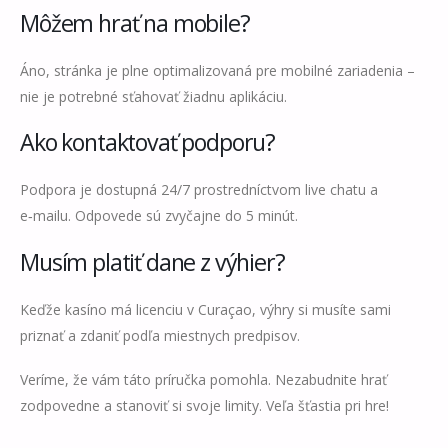
Môžem hrať na mobile?
Áno, stránka je plne optimalizovaná pre mobilné zariadenia –
nie je potrebné sťahovať žiadnu aplikáciu.
Ako kontaktovať podporu?
Podpora je dostupná 24/7 prostredníctvom live chatu a
e‑mailu. Odpovede sú zvyčajne do 5 minút.
Musím platiť dane z výhier?
Keďže kasíno má licenciu v Curaçao, výhry si musíte sami
priznať a zdaniť podľa miestnych predpisov.
Veríme, že vám táto príručka pomohla. Nezabudnite hrať
zodpovedne a stanoviť si svoje limity. Veľa šťastia pri hre!